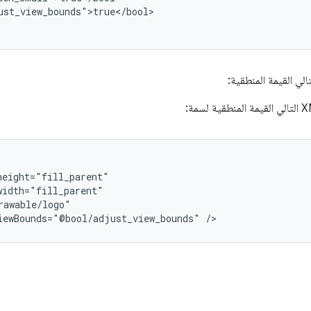
ust_view_bounds">true</bool>

تالي القيمة المنطقية:
iewBounds="@bool/adjust_view_bounds"
/>