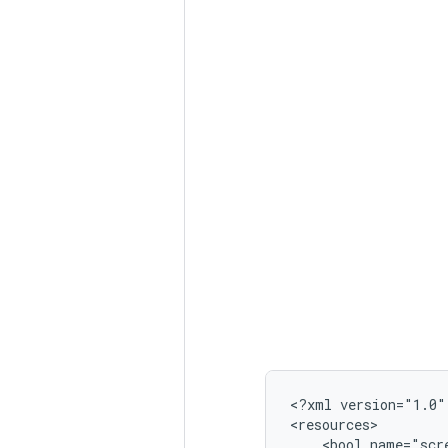
<?xml
version="1.0"
<bool