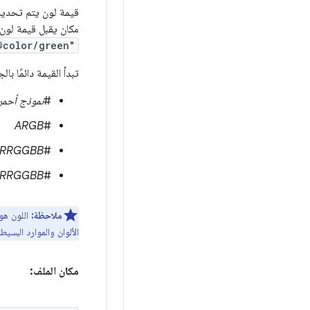
مكان يقبل قيمة لون س
@color/green"
تبدأ القيمة دائمًا ب
#
نموذج أحمر
ARGB
#
RRGGBB
#
RRGGBB
#
ملاحظة:
اللون هو 
الألوان والموارد البسيطة الأخرى 
مكان الملف: