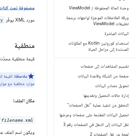
مصفوفة تمت كتابته
وحدة الحالة المحفوظة لـ ViewModel
ورقة الملاحظات الموجزة لواجهات برمجة
مورد XML يوفّر
ay
تطبيقات ViewModel
البيانات المباشرة
استخدام كوروتين Kotlin مع المكوّنات
منطقية
المستندة إلى مراحل الحياة
قيمة منطقية محدّدة في
تقسيم المشاهدات إلى صفحات
صفحة من الشبكة وقاعدة البيانات
ملاحظة:
القيمة ال
موارد منطقية مع موارد بسيطة أ
تحويل مصادر البيانات
إدارة حالات التحميل وتقديمها
مكان الملف:
التحقق من تنفيذ عملية "نقل الصفحات"
تحميل البيانات المقسّمة على صفحات وعرضها
/
filename
.xml
نقل البيانات إلى التنقل في الصفحات رقم 3
ويكون اسم الملف عشو
لمحة عن نقل الصفحات 2