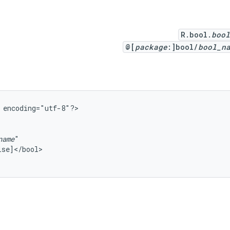
R.bool.
bool
@[
package
:]bool/
bool_n
encoding="utf-8"?>

name
lse]</bool>
