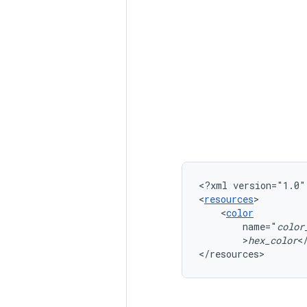
<?xml
version="1.0"
<
resources
<
color
name="
color
>
hex_color
<
</resources>