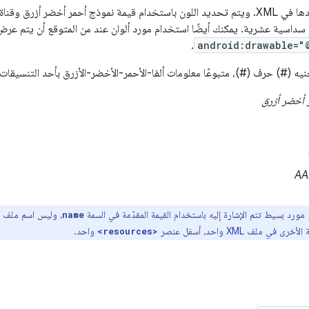
قيمة لون يتم تحديدها في XML. ويتم تحديد اللون باستخدام قيمة نموذج أحمر أخضر أز
داسية عشرية. يمكنك أيضًا استخدام مورد ألوان عند من المتوقع أن يتم عرض مورد ق
.
android:drawable="
الجنيه (#) حرف (#)، متبوعًا معلومات ألفا-الأحمر-الأخضر-الأزرق بأحد التنسيقات ا
 أخضر أزرق
AA
مورد بسيط تتم الإشارة إليه باستخدام القيمة المقدّمة في السمة
name
في ملف XML واحد، أسفل عنصر
واحد.
<resources>