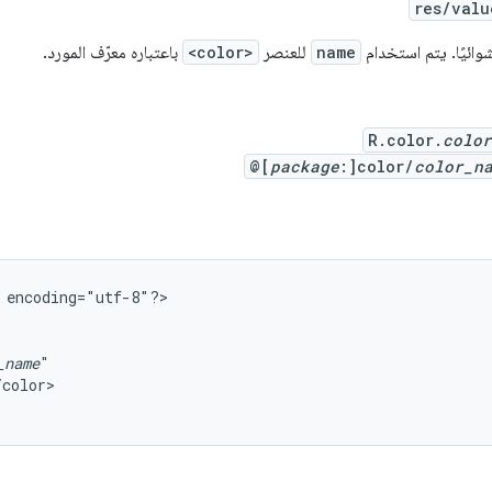
res/valu
ائيًا. يتم استخدام
name
للعنصر
<color>
باعتباره معرّف المورد.
R.color.
color
@[
package
:]color/
color_n
encoding="utf-8"?>

_name
/color>
