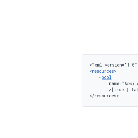
<?xml
version="1.0"
<
resources
<
bool
name="
bool_
>[true
|
fa
</resources>