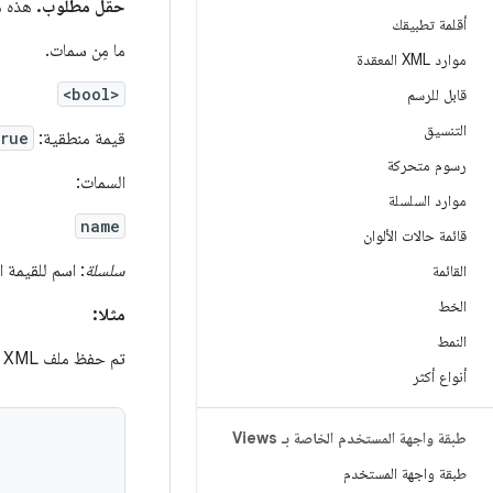
حقل مطلوب.
هذه هي
أقلمة تطبيقك
ما مِن سمات.
موارد XML المعقدة
<bool>
قابل للرسم
التنسيق
قيمة منطقية:
true
رسوم متحركة
السمات:
موارد السلسلة
name
قائمة حالات الألوان
سلسلة
: اسم للقيمة 
القائمة
الخط
مثلا:
النمط
تم حفظ ملف XML في
أنواع أكثر
طبقة واجهة المستخدم الخاصة بـ Views
طبقة واجهة المستخدم