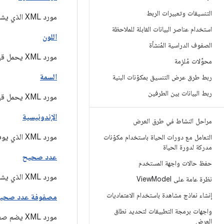
التنسيقات وتعبيرات الربط
مورد XML الذي يشتمل على قيمة منطقية.
استخدام عناصر البيانات القابلة للملاحظة
اللون
الصفوف الدراسية المُنشأة
مورد XML يحمل قيمة لون (لون سداسي عشري).
محوِّلات مُلزِمة
السمة
ربط طرق عرض التنسيق بمكوّنات البنية
ربط البيانات بين الطرفين
مورد XML يحمل قيمة سمة (بوحدة قياس).
الإندونيسية
مراحل النشاط في طرق العرض
مورد XML الذي يوفر معرّفًا فريدًا لموارد التطبيق والمكونات.
التعامل مع دورات الحياة باستخدام مكوّنات
مدركة لدورة الحياة
عدد صحيح
حفظ حالات واجهة المستخدم
مورد XML الذي يشتمل على قيمة عدد صحيح
نظرة عامة على ViewModel
إنشاء نماذج مشاهدة باستخدام الاعتماديات
مصفوفة عدد صحي
واجهات برمجة التطبيقات لتحديد نطاق
مورد XML يضم صفيفًا من الأعداد الصحيحة.
العرض