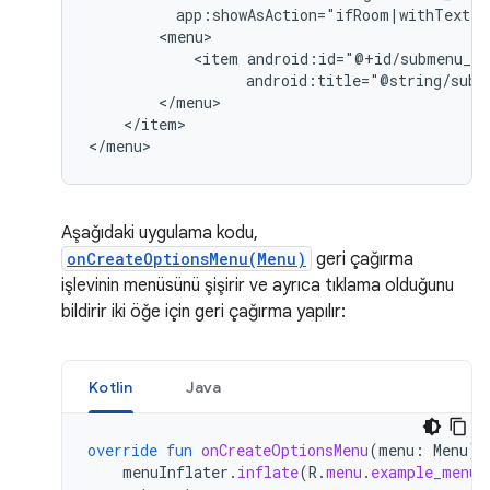
app:showAsAction="ifRoom|withText"
<item
android:title="@string/subm
</item>

</menu>
Aşağıdaki uygulama kodu,
onCreateOptionsMenu(Menu)
geri çağırma
işlevinin menüsünü şişirir ve ayrıca tıklama olduğunu
bildirir iki öğe için geri çağırma yapılır:
Kotlin
Java
override
fun
onCreateOptionsMenu
(
menu
:
Menu
):
menuInflater
.
inflate
(
R
.
menu
.
example_menu
,