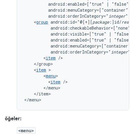
android:enabled=["true"
|
android:menuCategory=["container"
|
android:orderInCategory="
integer
"
<
group
android:id="@[+][
package
:]id/
resou
android:checkableBehavior=["none"
android:visible=["true"
|
android:enabled=["true"
|
android:menuCategory=["container"
android:orderInCategory="
integer
"
<
item
<
item
<
menu
<
item
</item>

</menu>
öğeler:
<menu>