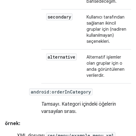
bahsedeceğim.
secondary
Kullanıcı tarafından
sağlanan ikincil
gruplar için (nadiren
kullanılmayan)
seçenekleri.
alternative
Alternatif işlemler
olan gruplar için o
anda görüntülenen
verilerdir.
android:orderInCategory
Tamsayı
. Kategori içindeki öğelerin
varsayılan sırası.
örnek:
XML dosyası
res/menu/example_menu.xml