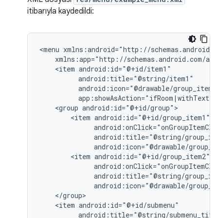
itibarıyla kaydedildi:
<menu
<item
<group
<item
android:icon="@drawable/group_i
<item
android:icon="@drawable/group_i
<item