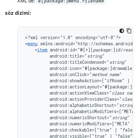
XML'de:
@[
package
:]menu.
filename
söz dizimi:
<?xml
version="1.0"
encoding="utf-8"?>

<
menu
<
item
android:id="@[+][
package
:]id/
resour
android:title="
string
android:titleCondensed="
string
android:icon="@[package:]drawable/
d
android:onClick="
method
name
android:showAsAction=["ifRoom"
|
"n
android:actionLayout="@[package:]la
android:actionViewClass="
class
name
android:actionProviderClass="
class
android:alphabeticShortcut="
string
android:alphabeticModifiers=["META"
android:numericShortcut="
string
android:numericModifiers=["META"
|
android:checkable=["true"
|
android:visible=["true"
|