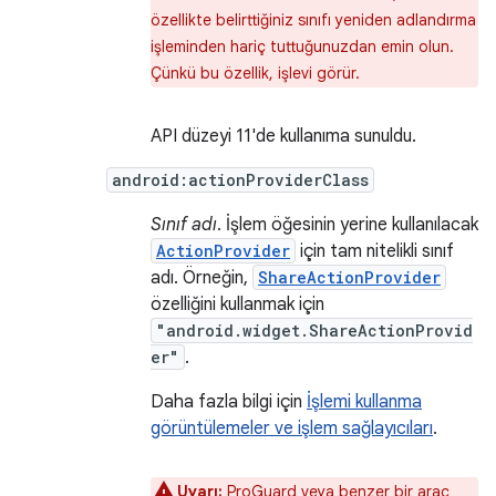
özellikte belirttiğiniz sınıfı yeniden adlandırma
işleminden hariç tuttuğunuzdan emin olun.
Çünkü bu özellik, işlevi görür.
API düzeyi 11'de kullanıma sunuldu.
android:actionProviderClass
Sınıf adı
. İşlem öğesinin yerine kullanılacak
ActionProvider
için tam nitelikli sınıf
adı. Örneğin,
ShareActionProvider
özelliğini kullanmak için
"android.widget.ShareActionProvid
er"
.
Daha fazla bilgi için
İşlemi kullanma
görüntülemeler ve işlem sağlayıcıları
.
Uyarı:
ProGuard
veya benzer bir araç