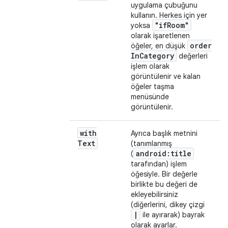
uygulama çubuğunu
kullanın. Herkes için yer
"if
Room"
yoksa
olarak işaretlenen
order
öğeler, en düşük
In
Category
değerleri
işlem olarak
görüntülenir ve kalan
öğeler taşma
menüsünde
görüntülenir.
with
Ayrıca başlık metnini
Text
(tanımlanmış
android:title
(
tarafından) işlem
öğesiyle. Bir değerle
birlikte bu değeri de
ekleyebilirsiniz
(diğerlerini, dikey çizgi
|
ile ayırarak) bayrak
olarak ayarlar.