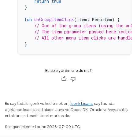
return
true
}
fun
onGroupItemClick
(
item
:
MenuItem
)
{
// One of the group items (using the onCl
// The item parameter passed here indicat
// All other menu item clicks are handled
}
Bu size yardımcı oldu mu?
Bu sayfadaki içerik ve kod örnekleri,
İçerik Lisansı
sayfasında
açıklanan lisanslara tabidir. Java ve OpenJDK, Oracle ve/veya satış
ortaklarının tescilli ticari markasıdır.
Son güncelleme tarihi: 2026-07-09 UTC.