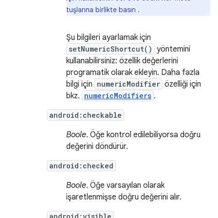
tuşlarına birlikte basın .
Şu bilgileri ayarlamak için
setNumericShortcut()
yöntemini
kullanabilirsiniz: özellik değerlerini
programatik olarak ekleyin. Daha fazla
bilgi için
numericModifier
özelliği için
bkz.
numericModifiers
.
android:checkable
Boole
. Öğe kontrol edilebiliyorsa doğru
değerini döndürür.
android:checked
Boole
. Öğe varsayılan olarak
işaretlenmişse doğru değerini alır.
android:visible