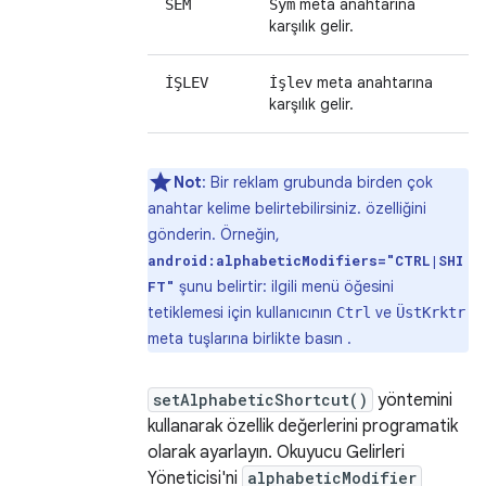
meta anahtarına
SEM
Sym
karşılık gelir.
meta anahtarına
İŞLEV
İşlev
karşılık gelir.
Not
: Bir reklam grubunda birden çok
anahtar kelime belirtebilirsiniz. özelliğini
gönderin. Örneğin,
android:alphabeticModifiers="CTRL|SHI
şunu belirtir: ilgili menü öğesini
FT"
tetiklemesi için kullanıcının
ve
Ctrl
ÜstKrktr
meta tuşlarına birlikte basın .
setAlphabeticShortcut()
yöntemini
kullanarak özellik değerlerini programatik
olarak ayarlayın. Okuyucu Gelirleri
Yöneticisi'ni
alphabeticModifier