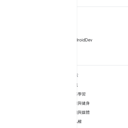
X
在 X 中追蹤 @AndroidDev
深入瞭解 ANDROID
探索
Android
遊戲
企業專用 Android
機器學習
安全性
健康與健身
原始碼
相機與媒體
新聞
隱私權