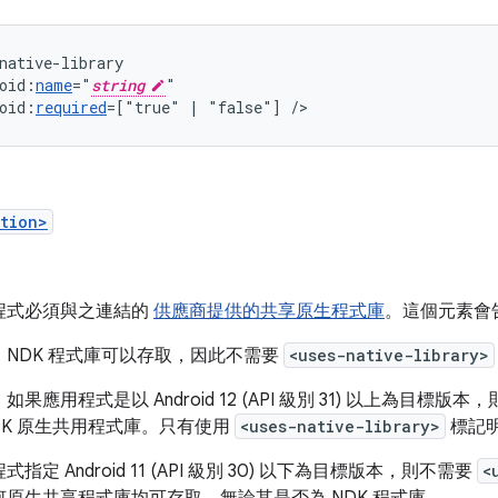
oid:
name
="
string
oid:
required
=["true"
|
"false"]
/>
tion>
程式必須與之連結的
供應商提供的共享原生程式庫
。這個元素會
，NDK 程式庫可以存取，因此不需要
<uses-native-library>
如果應用程式是以 Android 12 (API 級別 31) 以上為目
DK 原生共用程式庫。只有使用
<uses-native-library>
標記
指定 Android 11 (API 級別 30) 以下為目標版本，則不需要
<