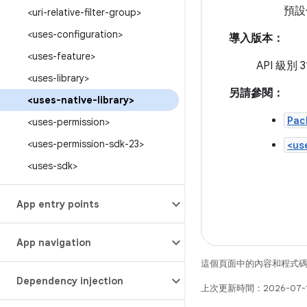
預設
<uri-relative-filter-group>
<uses-configuration>
導入版本：
<uses-feature>
API 級別 3
<uses-library>
另請參閱：
<uses-native-library>
Pac
<uses-permission>
<uses-permission-sdk-23>
<us
<uses-sdk>
App entry points
App navigation
這個頁面中的內容和程式
Dependency injection
上次更新時間：2026-07-