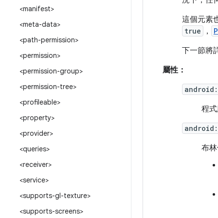
況下，任何
<manifest>
這個元素
<meta-data>
true
，
P
<path-permission>
下一節將
<permission>
屬性：
<permission-group>
<permission-tree>
android
<profileable>
程式
<property>
android:
<provider>
布林
<queries>
<receiver>
<service>
<supports-gl-texture>
<supports-screens>