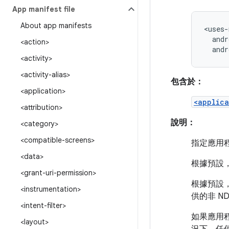
App manifest file
About app manifests
andr
<action>
andr
<activity>
<activity-alias>
包含於：
<application>
<applica
<attribution>
說明：
<category>
<compatible-screens>
指定應用
<data>
根據預設
<grant-uri-permission>
根據預設，
<instrumentation>
供的非 N
<intent-filter>
如果應用程式
<layout>