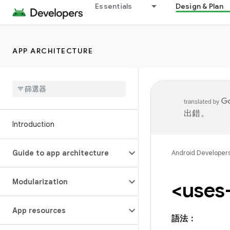
Essentials
Design & Plan
APP ARCHITECTURE
出錯。
Introduction
Guide to app architecture
Android Developer
Modularization
<uses-
App resources
語法：