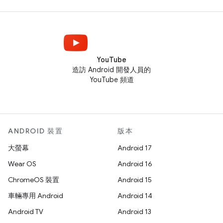
YouTube
造訪 Android 開發人員的
YouTube 頻道
ANDROID 裝置
版本
大螢幕
Android 17
Wear OS
Android 16
ChromeOS 裝置
Android 15
車輛專用 Android
Android 14
Android TV
Android 13