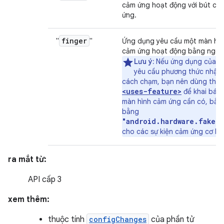
cảm ứng hoạt động với bút cả
ứng.
finger
"
"
Ứng dụng yêu cầu một màn hìn
cảm ứng hoạt động bằng ngón 
Lưu ý:
Nếu ứng dụng của b
yêu cầu phương thức nhập
cách chạm, bạn nên dùng thẻ
<uses-feature>
để khai báo 
màn hình cảm ứng cần có, bắt
bằng
"android.hardware.faket
cho các sự kiện cảm ứng cơ bả
ra mắt từ:
API cấp 3
xem thêm:
thuộc tính
configChanges
của phần tử