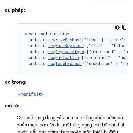
cú pháp:
android:
reqFiveWayNav
=["true"
|
android:
reqHardKeyboard
=["true"
|
android:
reqKeyboardType
=["undefined"
|
"nok
android:
reqNavigation
=["undefined"
|
"nonav
android:
reqTouchScreen
=["undefined"
|
"noto
có trong:
<manifest>
mô tả:
Cho biết ứng dụng yêu cầu tính năng phần cứng và
phần mềm nào. Ví dụ: một ứng dụng có thể chỉ định
là yêu cầu bàn phím thực hoặc một thiết bị điều