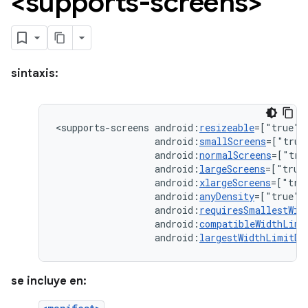
<supports-screens>
sintaxis:
<supports-screens
android:
resizeable
=["true"|
android:
smallScreens
=["true
android:
normalScreens
=["tru
android:
largeScreens
=["true
android:
xlargeScreens
=["tru
android:
anyDensity
=["true"
android:
requiresSmallestWid
android:
compatibleWidthLimi
android:
largestWidthLimitDp
se incluye en: