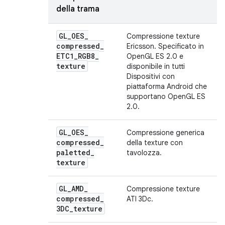
della trama
GL
_
OES
_
Compressione texture
compressed
_
Ericsson. Specificato in
ETC1
_
RGB8
_
OpenGL ES 2.0 e
texture
disponibile in tutti
Dispositivi con
piattaforma Android che
supportano OpenGL ES
2.0.
GL
_
OES
_
Compressione generica
compressed
_
della texture con
paletted
_
tavolozza.
texture
GL
_
AMD
_
Compressione texture
compressed
_
ATI 3Dc.
3DC
_
texture