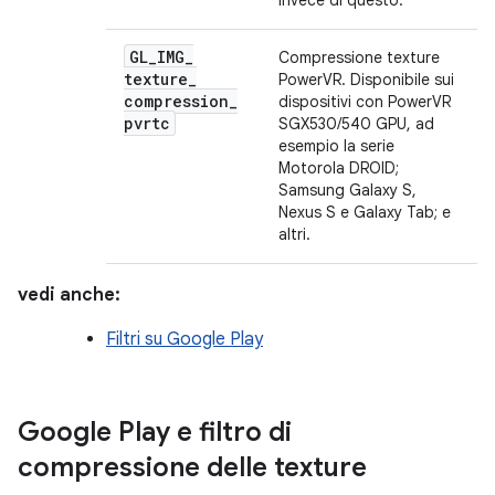
invece di questo.
GL
_
IMG
_
Compressione texture
texture
_
PowerVR. Disponibile sui
compression
_
dispositivi con PowerVR
pvrtc
SGX530/540 GPU, ad
esempio la serie
Motorola DROID;
Samsung Galaxy S,
Nexus S e Galaxy Tab; e
altri.
vedi anche:
Filtri su Google Play
Google Play e filtro di
compressione delle texture