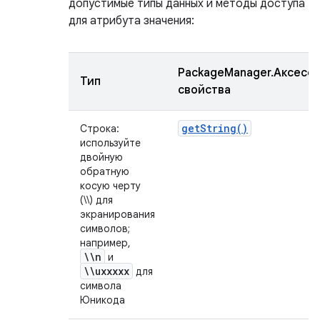
допустимые типы данных и методы доступа
для атрибута значения:
PackageManager.Аксесс
Тип
свойства
get
String(
)
Строка:
используйте
двойную
обратную
косую черту
(\\) для
экранирования
символов;
например,
\\n
и
\\uxxxxx
для
символа
Юникода