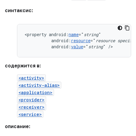
синтаксис:
<property
android:
name
="
string
android:
resource
="
resource
specifi
android:
value
="
string
"
/>
содержится в:
<activity>
<activity-alias>
<application>
<provider>
<receiver>
<service>
описание: