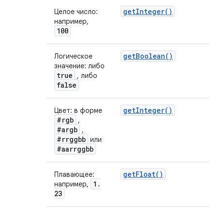
get
Integer(
)
Целое число:
например,
100
get
Boolean(
)
Логическое
значение: либо
true
, либо
false
get
Integer(
)
Цвет: в форме
#rgb
,
#argb
,
#rrggbb
или
#aarrggbb
get
Float(
)
Плавающее:
1
.
например,
23