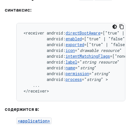
синтаксис:
<receiver
android:
directBootAware
=["true"
|
android:
enabled
=["true"
|
android:
exported
=["true"
|
android:
icon
="
drawable
resource
android:
intentMatchingFlags
=["none"
android:
label
="
string
resource
android:
name
="
string
android:
permission
="
string
android:
process
="
string
"
...

</receiver>
содержится в:
<application>