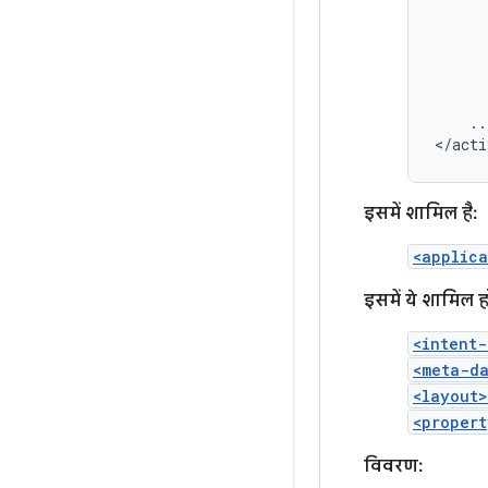
..
</acti
इसमें शामिल है:
<applica
इसमें ये शामिल ह
<intent-
<meta-d
<layout>
<propert
विवरण: