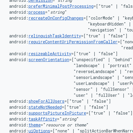
android:
permission
="
string
android:
preferMinimalPostProcessing
=["true"
|
android:
process
="
string
android:
recreateOnConfigChanges
=["colorMode"
|
"key
"keyboardHidden"
|
"navigation"
|
android:
relinquishTaskIdentity
=["true"
|
android:
requireContentUriPermissionFromCaller
=["non
"rea
android:
resizeableActivity
=["true"
|
android:
screenOrientation
=["unspecified"
|
"behind"
"landscape"
|
"portrait"
"reverseLandscape"
|
"re
"sensorLandscape"
|
"sen
"userLandscape"
|
"userP
"sensor"
|
"fullSensor"
"user"
|
"fullUser"
|
android:
showForAllUsers
=["true"
|
android:
stateNotNeeded
=["true"
|
android:
supportsPictureInPicture
=["true"
|
android:
taskAffinity
="
string
android:
theme
="
resource
or
theme
android:
uiOptions
=["none"
|