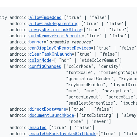
ity
android:
allowEmbedded
=["true"
|
android:
allowTaskReparenting
=["true"
|
android:
alwaysRetainTaskState
=["true"
|
android:
autoRemoveFromRecents
=["true"
|
android:
banner
="
drawable
resource
android:
canDisplayOnRemoteDevices
=["true"
|
android:
clearTaskOnLaunch
=["true"
|
android:
colorMode
=[
"hdr"
|
android:
configChanges
=["colorMode",
"fontScale",
"grammaticalGender",
"keyboardHidden",
"layoutDir
"mcc",
"mnc",
"navigation",
"screenLayout",
"smallestScreenSize",
"touch
android:
directBootAware
=["true"
|
android:
documentLaunchMode
=["intoExisting"
|
"alway
"none"
|
android:
enabled
=["true"
|
android:
enableOnBackInvokedCallback
=["true"
|