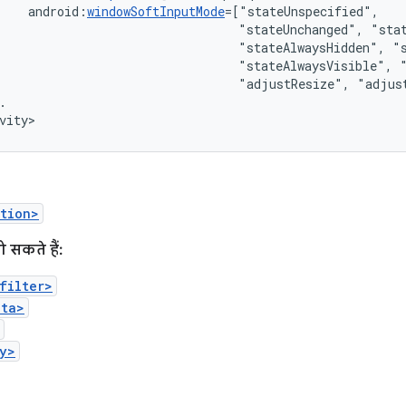
android:
windowSoftInputMode
"stateUnchanged",
"stateAlwaysHidden",
"stateAlwaysVisible",
"adjustResize",
"adjus
.

vity>
tion>
ो सकते हैं:
filter>
ata>
y>