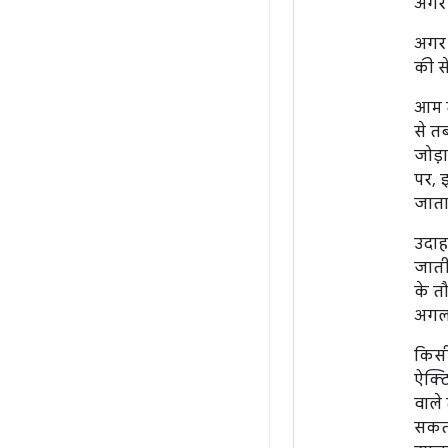
अगर 
अगर 
की से
आम त
से त
जोड़
पर, 
जाता 
उदाह
जाती
के तौ
अगली
किसी
ऐक्ट
वाले 
सकती 