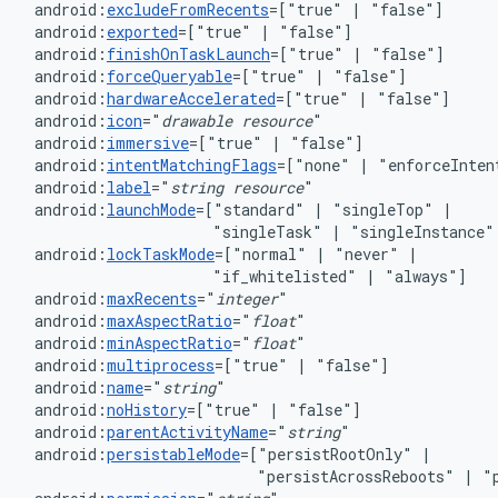
android:
excludeFromRecents
=["true"
|
android:
exported
=["true"
|
android:
finishOnTaskLaunch
=["true"
|
android:
forceQueryable
=["true"
|
android:
hardwareAccelerated
=["true"
|
android:
icon
="
drawable
resource
android:
immersive
=["true"
|
android:
intentMatchingFlags
=["none"
|
"enforceInten
android:
label
="
string
resource
android:
launchMode
=["standard"
|
"singleTop"
"singleTask"
|
"singleInstance"
android:
lockTaskMode
=["normal"
|
"never"
"if_whitelisted"
|
android:
maxRecents
="
integer
android:
maxAspectRatio
="
float
android:
minAspectRatio
="
float
android:
multiprocess
=["true"
|
android:
name
="
string
android:
noHistory
=["true"
|
"false"]
android:
parentActivityName
="
string
"
android:
persistableMode
=["persistRootOnly"
|
"persistAcrossReboots"
|