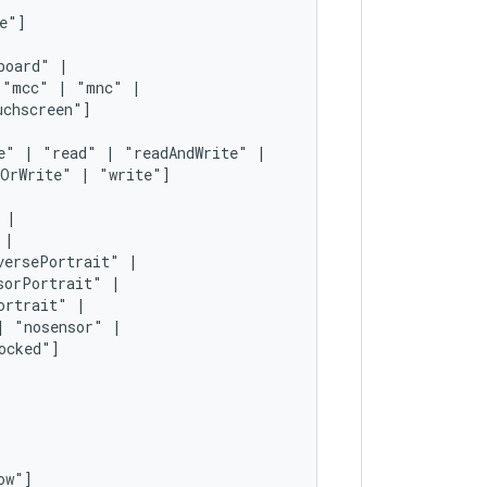
board"
"mcc"
|
"mnc"
e"
|
"read"
|
"readAndWrite"
dOrWrite"
|
"write"]
versePortrait"
sorPortrait"
ortrait"
|
"nosensor"