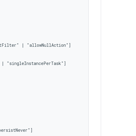
tFilter"
|
|