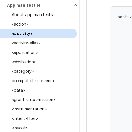
App manifest file
About app manifests
<activ
<action>
<activity>
<activity-alias>
<application>
<attribution>
<category>
<compatible-screens>
<data>
<grant-uri-permission>
<instrumentation>
<intent-filter>
<layout>