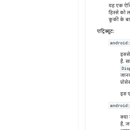
यह एक ऐक्
हिस्से को ल
कुकी के बार
एट्रिब्यूट:
android
इससे
है. 
Dis
जानका
प्रोस
इस एट
android
क्या
है, 