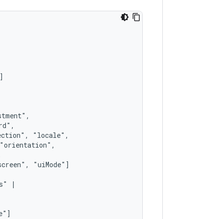
ection",
screen",
s"