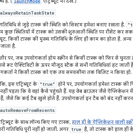
ध है. (
launchMode
एट्रिब्यूट भी देखें.)
:alwaysRetainTaskState
 गतिविधि से जुड़े टास्क की स्थिति को सिस्टम हमेशा बनाए रखता है.
"t
म कुछ स्थितियों में टास्क को उसकी शुरुआती स्थिति पर रीसेट कर सकता 
िब्यूट, किसी टास्क की मुख्य गतिविधि के लिए ही काम का होता है. अन
जाता है.
ौर पर, जब उपयोगकर्ता होम स्क्रीन से किसी टास्क को फिर से चुनता 
इससे रूट ऐक्टिविटी के ऊपर मौजूद स्टैक से सभी गतिविधियां हट जाती 
गकर्ता ने किसी टास्क को एक तय समयसीमा तक विज़िट न किया हो. 
कि, इस एट्रिब्यूट के
"true"
होने पर, उपयोगकर्ता हमेशा टास्क की 
़ नहीं पड़ता कि वे वहां कैसे पहुंचते हैं. यह वेब ब्राउज़र जैसे ऐप्लिकेश
हैं, जैसे कि कई टैब खुले होते हैं. उपयोगकर्ता इन टैब को बंद नहीं करन
:autoRemoveFromRecents
ट्रिब्यूट के साथ लॉन्च किए गए टास्क,
हाल ही के ऐप्लिकेशन वाली स्क्र
ी गतिविधि पूरी नहीं हो जाती. अगर
true
है, तो टास्क को हाल ही क