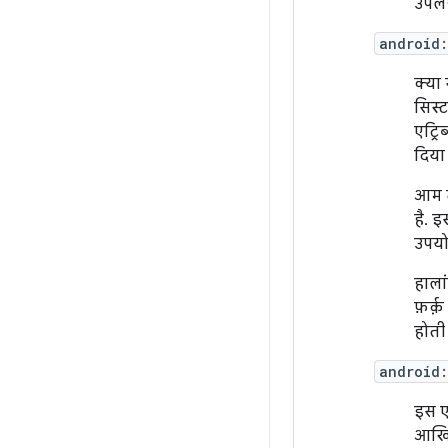
उपलब्
android
क्या
सिस्ट
एट्र
दिया 
आम त
है. 
उपयो
हालां
फ़र्क
होती 
android
इस ए
आखिर