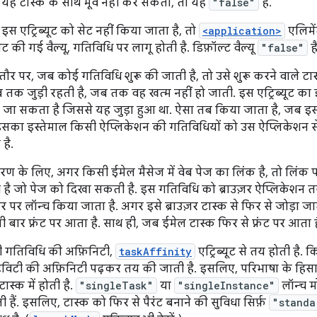
यह टास्क के साथ मूव नहीं कर सकता, तो यह
"false"
है.
इस एट्रिब्यूट को सेट नहीं किया जाता है, तो
<application>
एलिमे
ट की गई वैल्यू, गतिविधि पर लागू होती है. डिफ़ॉल्ट वैल्यू
"false"
है
ौर पर, जब कोई गतिविधि शुरू की जाती है, तो उसे शुरू करने वाले टास
ब तक जुड़ी रहती है, जब तक वह खत्म नहीं हो जाती. इस एट्रिब्यूट का 
ा जा सकता है जिससे यह जुड़ा हुआ था. ऐसा तब किया जाता है, जब 
इसका इस्तेमाल किसी ऐप्लिकेशन की गतिविधियों को उस ऐप्लिकेशन से ज
है.
रण के लिए, अगर किसी ईमेल मैसेज में वेब पेज का लिंक है, तो लिंक 
 है जो पेज को दिखा सकती है. इस गतिविधि को ब्राउज़र ऐप्लिकेशन तय
र पर लॉन्च किया जाता है. अगर इसे ब्राउज़र टास्क से फिर से जोड़ा जा
 बार फ़्रंट पर आता है. साथ ही, जब ईमेल टास्क फिर से फ़्रंट पर आता 
 गतिविधि की अफ़िनिटी,
taskAffinity
एट्रिब्यूट से तय होती है
िविटी की अफ़िनिटी पढ़कर तय की जाती है. इसलिए, परिभाषा के हिसा
टास्क में होती है.
"singleTask"
या
"singleInstance"
लॉन्च मो
हैं. इसलिए, टास्क को फिर से पैरंट बनाने की सुविधा सिर्फ़
"standa