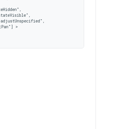
tPan"]
 >   