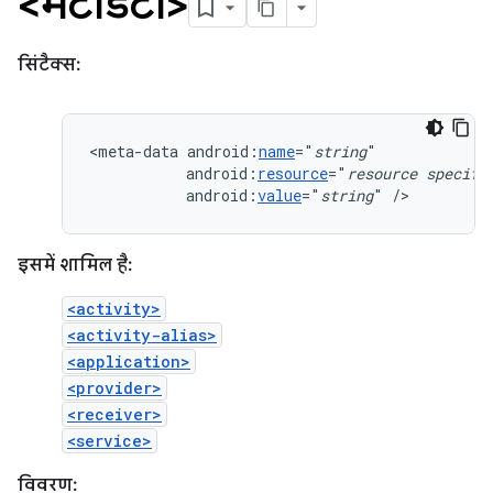
<मेटाडेटा>
सिंटैक्स:
<meta-data
android:
name
="
string
android:
resource
="
resource
specifi
android:
value
="
string
"
/>
इसमें शामिल है:
<activity>
<activity-alias>
<application>
<provider>
<receiver>
<service>
विवरण: