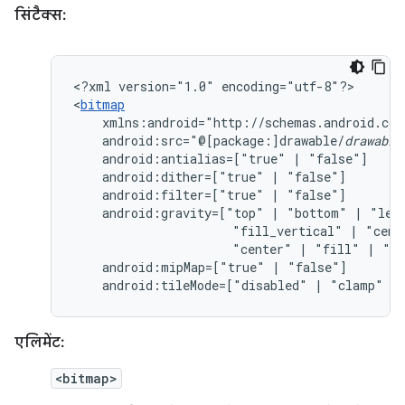
सिंटैक्स:
<?xml
version="1.0"
encoding="utf-8"?>

<
bitmap
android:src="@[package:]drawable/
drawable
android:antialias=["true"
|
android:dither=["true"
|
android:filter=["true"
|
android:gravity=["top"
|
"bottom"
|
"lef
"fill_vertical"
|
"cent
"center"
|
"fill"
|
"cl
android:mipMap=["true"
|
android:tileMode=["disabled"
|
"clamp"
|
एलिमेंट:
<bitmap>