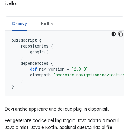
livello:
Groovy
Kotlin
buildscript
{
repositories
{
google
()
}
dependencies
{
def
nav_version
=
"2.9.8"
classpath
"androidx.navigation:navigation-
}
}
Devi anche applicare uno dei due plug-in disponibili.
Per generare codice del linguaggio Java adatto a moduli
Java o misti Java e Kotlin, aggiungi questa riga al file