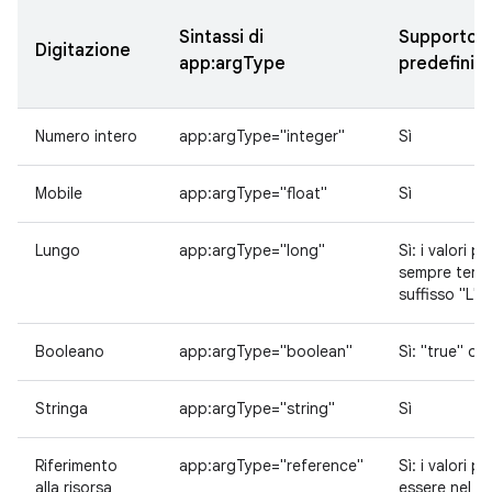
Sintassi di
Supporto de
Digitazione
app:argType
predefiniti
Numero intero
app:argType="integer"
Sì
Mobile
app:argType="float"
Sì
Lungo
app:argType="long"
Sì: i valori p
sempre term
suffisso "L" (
Booleano
app:argType="boolean"
Sì: "true" o "
Stringa
app:argType="string"
Sì
Riferimento
app:argType="reference"
Sì: i valori p
alla risorsa
essere nel f