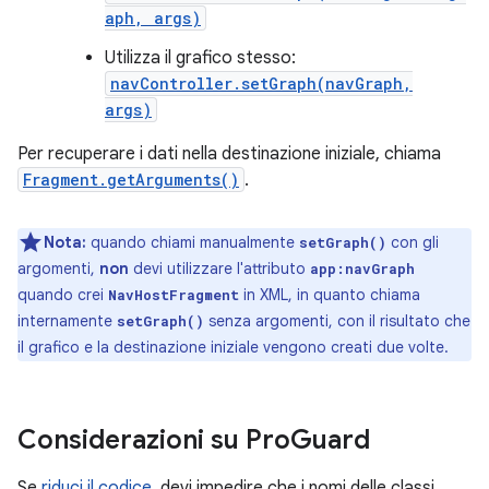
aph, args)
Utilizza il grafico stesso:
navController.setGraph(navGraph,
args)
Per recuperare i dati nella destinazione iniziale, chiama
Fragment.getArguments()
.
Nota:
quando chiami manualmente
con gli
setGraph()
argomenti,
non
devi utilizzare l'attributo
app:navGraph
quando crei
in XML, in quanto chiama
NavHostFragment
internamente
senza argomenti, con il risultato che
setGraph()
il grafico e la destinazione iniziale vengono creati due volte.
Considerazioni su Pro
Guard
Se
riduci il codice
, devi impedire che i nomi delle classi