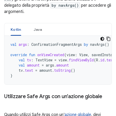
delegato della proprietà
by navArgs()
per accedere gli
argomenti.
Kotlin
Java
val
args
:
ConfirmationFragmentArgs
by
navArgs
()
override
fun
onViewCreated
(
view
:
View
,
savedInstan
val
tv
:
TextView
=
view
.
findViewById
(
R
.
id
.
text
val
amount
=
args
.
amount
tv
.
text
=
amount
.
toString
()
}
Utilizzare Safe Args con un'azione globale
Quando utilizzi Safe Args con un'
azione globale
, devi