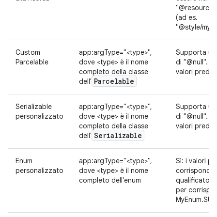
"@resourceT
(ad es.
"@style/myC
Custom
app:argType="<type>",
Supporta un 
Parcelable
dove <type> è il nome
di "@null". N
completo della classe
valori predefi
Parcelable
dell'
Serializable
app:argType="<type>",
Supporta un 
personalizzato
dove <type> è il nome
di "@null". N
completo della classe
valori predefi
Serializable
dell'
Enum
app:argType="<type>",
Sì: i valori p
personalizzato
dove <type> è il nome
corrisponder
completo dell'enum
qualificato 
per corrispo
MyEnum.SUC