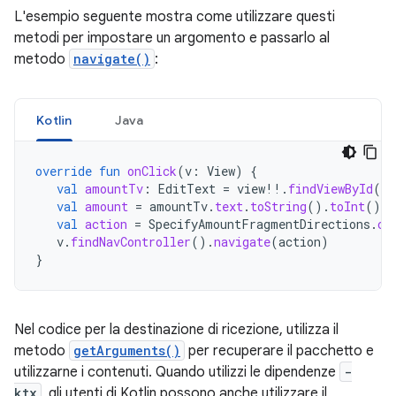
L'esempio seguente mostra come utilizzare questi
metodi per impostare un argomento e passarlo al
metodo
navigate()
:
Kotlin
Java
override
fun
onClick
(
v
:
View
)
{
val
amountTv
:
EditText
=
view
!!
.
findViewById
(
R
.
val
amount
=
amountTv
.
text
.
toString
().
toInt
()
val
action
=
SpecifyAmountFragmentDirections
.
co
v
.
findNavController
().
navigate
(
action
)
}
Nel codice per la destinazione di ricezione, utilizza il
metodo
getArguments()
per recuperare il pacchetto e
utilizzarne i contenuti. Quando utilizzi le dipendenze
-
ktx
, gli utenti di Kotlin possono anche utilizzare il