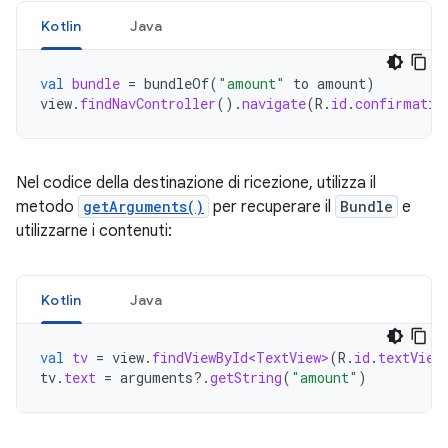
Kotlin
Java
val
bundle
=
bundleOf
(
"amount"
to
amount
)
view
.
findNavController
().
navigate
(
R
.
id
.
confirmatio
Nel codice della destinazione di ricezione, utilizza il
metodo
getArguments()
per recuperare il
Bundle
e
utilizzarne i contenuti:
Kotlin
Java
val
tv
=
view
.
findViewById<TextView>
(
R
.
id
.
textView
tv
.
text
=
arguments
?.
getString
(
"amount"
)