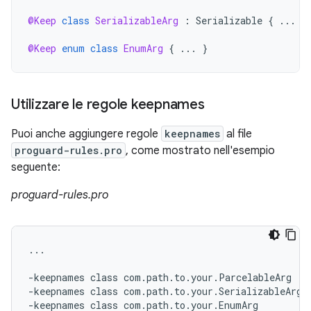
@Keep
class
SerializableArg
:
Serializable
{
...
}
@Keep
enum
class
EnumArg
{
...
}
Utilizzare le regole keepnames
Puoi anche aggiungere regole
keepnames
al file
proguard-rules.pro
, come mostrato nell'esempio
seguente:
proguard-rules.pro
...

-keepnames class com.path.to.your.ParcelableArg

-keepnames class com.path.to.your.SerializableArg

-keepnames class com.path.to.your.EnumArg
