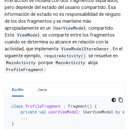
interacción se modela con dos fragmentos separados,
pero depende del estado del usuario compartido. Esa
información de estado no es responsabilidad de ninguno
de los dos fragmentos y se mantiene más
apropiadamente en un
UserViewModel
compartido.
Este
ViewModel
se comparte entre los fragmentos
cuando se determina su alcance en relación con la
actividad, que implementa
ViewModelStoreOwner
. En el
siguiente ejemplo,
requireActivity()
se resuelve en
MainActivity
porque
MainActivity
aloja
ProfileFragment
:
Kotlin
Java
class
ProfileFragment
:
Fragment
()
{
private
val
userViewModel
:
UserViewModel
by
ac
...
}