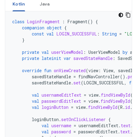
Kotlin
Java
class
LoginFragment
:
Fragment
()
{
companion
object
{
const
val
LOGIN_SUCCESSFUL
:
String
=
"LOGI
}
private
val
userViewModel
:
UserViewModel
by
ac
private
lateinit
var
savedStateHandle
:
SavedSt
override
fun
onViewCreated
(
view
:
View
,
savedIn
savedStateHandle
=
findNavController
().
pre
savedStateHandle
.
set
(
LOGIN_SUCCESSFUL
,
fal
val
usernameEditText
=
view
.
findViewById
(
R
val
passwordEditText
=
view
.
findViewById
(
R
val
loginButton
=
view
.
findViewById
(
R
.
id
.
l
loginButton
.
setOnClickListener
{
val
username
=
usernameEditText
.
text
.
t
val
password
=
passwordEditText
.
text
.
t