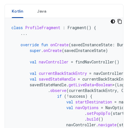
Kotlin
Java
class
ProfileFragment
:
Fragment
()
{
...
override
fun
onCreate
(
savedInstanceState
:
Bund
super
.
onCreate
(
savedInstanceState
)
val
navController
=
findNavController
()
val
currentBackStackEntry
=
navController
.
c
val
savedStateHandle
=
currentBackStackEntr
savedStateHandle
.
getLiveData<Boolean
>
(
Logi
.
observe
(
currentBackStackEntry
,
Ob
if
(
!
success
)
{
val
startDestination
=
navC
val
navOptions
=
NavOption
.
setPopUpTo
(
startD
.
build
()
navController
.
navigate
(
sta