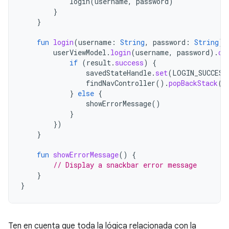
login
(
username
,
password
)
}
}
fun
login
(
username
:
String
,
password
:
String
)
userViewModel
.
login
(
username
,
password
).
ob
if
(
result
.
success
)
{
savedStateHandle
.
set
(
LOGIN_SUCCESS
findNavController
().
popBackStack
()
}
else
{
showErrorMessage
()
}
})
}
fun
showErrorMessage
()
{
// Display a snackbar error message
}
}
Ten en cuenta que toda la lógica relacionada con la