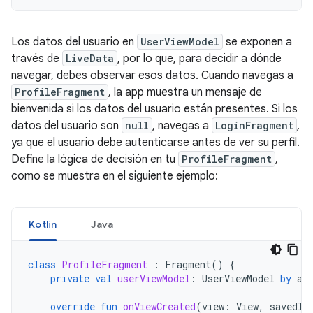
Los datos del usuario en
UserViewModel
se exponen a
través de
LiveData
, por lo que, para decidir a dónde
navegar, debes observar esos datos. Cuando navegas a
ProfileFragment
, la app muestra un mensaje de
bienvenida si los datos del usuario están presentes. Si los
datos del usuario son
null
, navegas a
LoginFragment
,
ya que el usuario debe autenticarse antes de ver su perfil.
Define la lógica de decisión en tu
ProfileFragment
,
como se muestra en el siguiente ejemplo:
Kotlin
Java
class
ProfileFragment
:
Fragment
()
{
private
val
userViewModel
:
UserViewModel
by
ac
override
fun
onViewCreated
(
view
:
View
,
savedIn