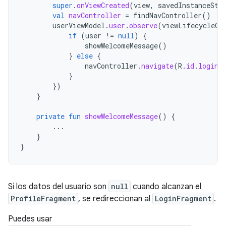
super
.
onViewCreated
(
view
,
savedInstanceSta
val
navController
=
findNavController
()
userViewModel
.
user
.
observe
(
viewLifecycleOw
if
(
user
!=
null
)
{
showWelcomeMessage
()
}
else
{
navController
.
navigate
(
R
.
id
.
login_
}
})
}
private
fun
showWelcomeMessage
()
{
...
}
}
Si los datos del usuario son
null
cuando alcanzan el
ProfileFragment
, se redireccionan al
LoginFragment
.
Puedes usar