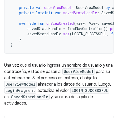
private
val
userViewModel
:
UserViewModel
by
ac
private
lateinit
var
savedStateHandle
:
SavedSt
override
fun
onViewCreated
(
view
:
View
,
savedIn
savedStateHandle
=
findNavController
().
pre
savedStateHandle
.
set
(
LOGIN_SUCCESSFUL
,
fal
}
}
Una vez que el usuario ingresa un nombre de usuario y una
contraseña, estos se pasan al
UserViewModel
para su
autenticación. Si el proceso es exitoso, el objeto
UserViewModel
almacena los datos del usuario. Luego,
LoginFragment
actualiza el valor
LOGIN_SUCCESSFUL
en
SavedStateHandle
y se retira de la pila de
actividades.