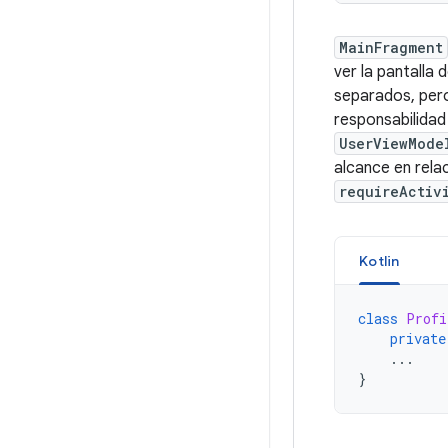
MainFragment
ver la pantalla
separados, pero
responsabilidad
UserViewMode
alcance en rela
requireActiv
Kotlin
class
Profi
private
...
}