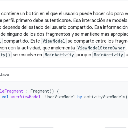
contiene un botón en el que el usuario puede hacer clic para ver
 de perfil, primero debe autenticarse. Esa interacción se mode
 depende del estado del usuario compartido. Esa información
 de ninguno de los dos fragmentos y se mantiene más apropi
l
compartido. Este
ViewModel
se comparte entre los fragm
ción con la actividad, que implementa
ViewModelStoreOwner
ity()
se resuelve en
MainActivity
porque
MainActivity
a
Java
leFragment
:
Fragment
()
{
val
userViewModel
:
UserViewModel
by
activityViewModels
(