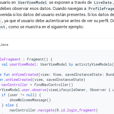
suario en
UserViewModel
se exponen a través de
LiveData
 debes observar esos datos. Cuando navegas a
ProfileFrag
venida si los datos del usuario están presentes. Si los datos d
t
, ya que el usuario debe autenticarse antes de ver su perfil. De
ent
, como se muestra en el siguiente ejemplo:
Java
leFragment
:
Fragment
()
{
val
userViewModel
:
UserViewModel
by
activityViewModels
(
e
fun
onViewCreated
(
view
:
View
,
savedInstanceState
:
Bun
er
.
onViewCreated
(
view
,
savedInstanceState
)
navController
=
findNavController
()
rViewModel
.
user
.
observe
(
viewLifecycleOwner
,
Observer
{
if
(
user
!=
null
)
{
showWelcomeMessage
()
}
else
{
navController
.
navigate
(
R
.
id
.
login_fragment
)