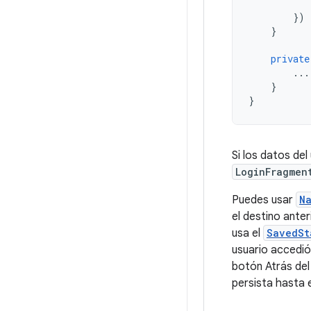
})
}
private
...
}
}
Si los datos del
LoginFragmen
Puedes usar
N
el destino ante
usa el
SavedSt
usuario accedió
botón Atrás del
persista hasta e