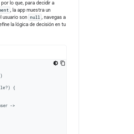
, por lo que, para decidir a
ment
, la app muestra un
el usuario son
null
, navegas a
fine la lógica de decisión en tu
)
dle?)
{
user
->