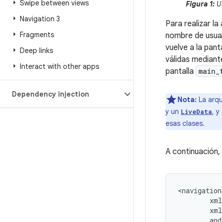
Swipe between views
Figura 1:
Un
Navigation 3
Para realizar l
Fragments
nombre de usuar
vuelve a la pant
Deep links
válidas mediant
Interact with other apps
pantalla
main_
Dependency injection
Nota:
La arqu
y un
, y
LiveData
esas clases.
A continuación,
<navigation