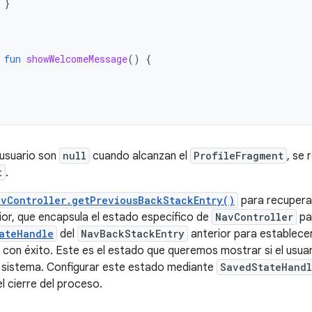
}
fun
showWelcomeMessage
()
{
 usuario son
null
cuando alcanzan el
ProfileFragment
, se 
t
.
avController.getPreviousBackStackEntry()
para recupera
rior, que encapsula el estado específico de
NavController
pa
ateHandle
del
NavBackStackEntry
anterior para establecer u
 con éxito. Este es el estado que queremos mostrar si el usuar
 sistema. Configurar este estado mediante
SavedStateHand
l cierre del proceso.