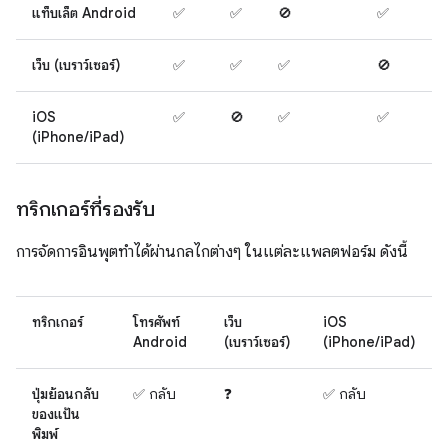
แท็บเล็ต Android
✅
✅
🚫
✅
เว็บ (เบราว์เซอร์)
✅
✅
✅
🚫
iOS
✅
🚫
✅
✅
(iPhone/iPad)
ทริกเกอร์ที่รองรับ
การจัดการอินพุตทำได้ผ่านกลไกต่างๆ ในแต่ละแพลตฟอร์ม ดังนี้
ทริกเกอร์
โทรศัพท์
เว็บ
iOS
Android
(เบราว์เซอร์)
(iPhone/iPad)
ปุ่มย้อนกลับ
✅ กลับ
❓
✅ กลับ
ของแป้น
พิมพ์