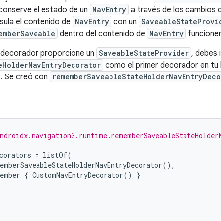
conserve el estado de un
NavEntry
a través de los cambios de
sula el contenido de
NavEntry
con un
SaveableStateProvi
emberSaveable
dentro del contenido de
NavEntry
funcione
 decorador proporcione un
SaveableStateProvider
, debes i
eHolderNavEntryDecorator
como el primer decorador en tu 
. Se creó con
rememberSaveableStateHolderNavEntryDeco
ndroidx.navigation3.runtime.rememberSaveableStateHolder
corators
=
listOf
(
emberSaveableStateHolderNavEntryDecorator
(),
ember
{
CustomNavEntryDecorator
()
}