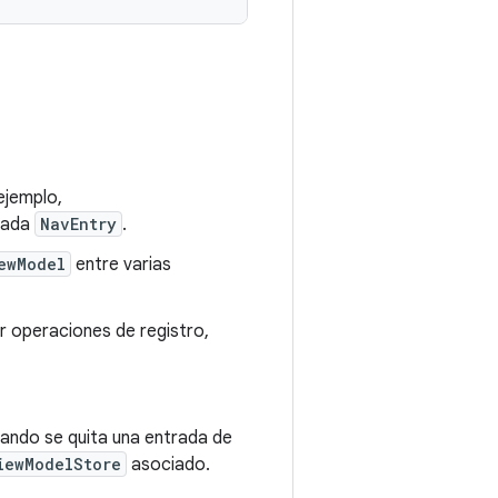
 ejemplo,
cada
NavEntry
.
ewModel
entre varias
ar operaciones de registro,
uando se quita una entrada de
iewModelStore
asociado.