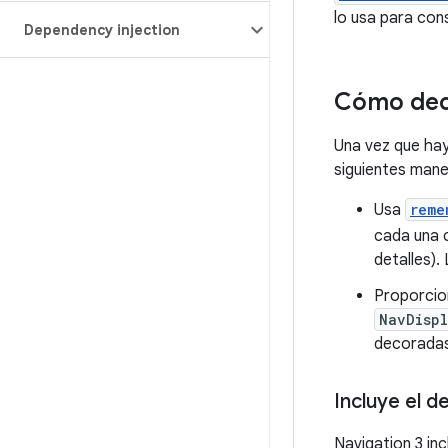
lo usa para cons
Dependency injection
Cómo deco
Una vez que ha
siguientes mane
Usa
reme
cada una 
detalles).
Proporcio
NavDisp
decoradas
Incluye el 
Navigation 3 i