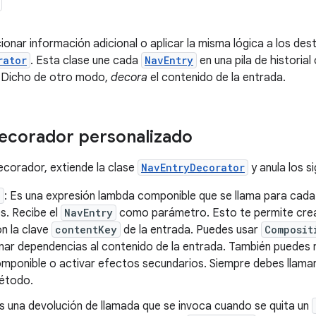
onar información adicional o aplicar la misma lógica a los dest
rator
. Esta clase une cada
NavEntry
en una pila de historial
. Dicho de otro modo,
decora
el contenido de la entrada.
ecorador personalizado
ecorador, extiende la clase
NavEntryDecorator
y anula los s
e
: Es una expresión lambda componible que se llama para cad
s. Recibe el
NavEntry
como parámetro. Esto te permite crea
n la clave
contentKey
de la entrada. Puedes usar
Composit
nar dependencias al contenido de la entrada. También puedes 
omponible o activar efectos secundarios. Siempre debes llama
étodo.
Es una devolución de llamada que se invoca cuando se quita un