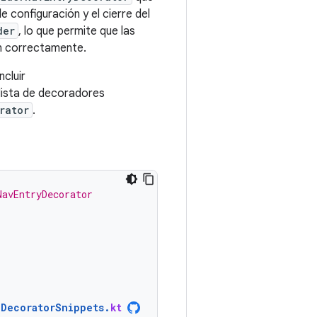
 configuración y el cierre del
der
, lo que permite que las
n correctamente.
ncluir
lista de decoradores
rator
.
NavEntryDecorator
DecoratorSnippets
.
kt