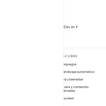
X
Sigue a @AndroidDev en X
MÁS ANDROID
DESCUBRE
Android
Videojuegos
Android para empresas
Aprendizaje automático
Seguridad
Salud y bienestar
Código abierto
Cámara y contenido
multimedia
Noticias
Privacidad
Blog
5G