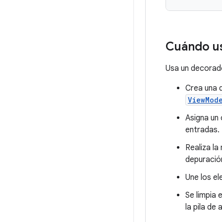
Cuándo u
Usa un decorado
Crea una 
ViewMod
Asigna un 
entradas.
Realiza la
depuració
Une los e
Se limpia 
la pila de