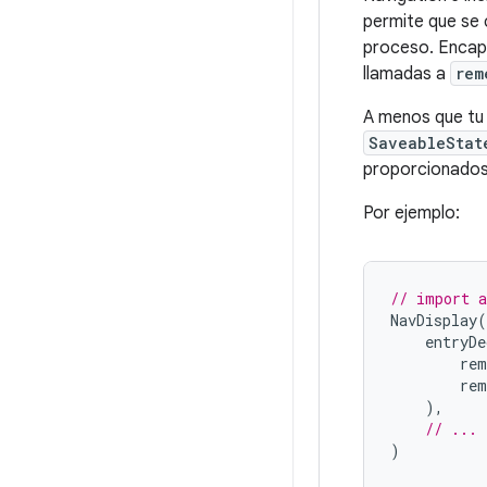
permite que se 
proceso. Encap
llamadas a
rem
A menos que tu
SaveableStat
proporcionados
Por ejemplo:
// import a
NavDisplay
(
entryDe
rem
rem
),
// ...
)