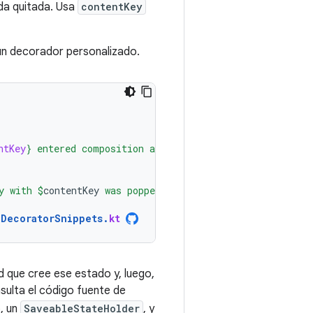
da quitada. Usa
contentKey
un decorador personalizado.
ntKey
}
 entered composition and was decorated"
)
y with 
$
contentKey
 was popped"
)
}
DecoratorSnippets
.
kt
d que cree ese estado y, luego,
sulta el código fuente de
o, un
SaveableStateHolder
, y