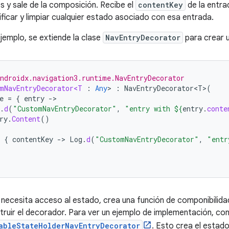
s y sale de la composición. Recibe el
contentKey
de la entra
ificar y limpiar cualquier estado asociado con esa entrada.
ejemplo, se extiende la clase
NavEntryDecorator
para crear 
ndroidx.navigation3.runtime.NavEntryDecorator
mNavEntryDecorator<T
:
Any
>
:
NavEntryDecorator<T>
(
e
=
{
entry
-
.
d
(
"CustomNavEntryDecorator"
,
"entry with 
${
entry
.
conte
ry
.
Content
()
{
contentKey
-
>
Log
.
d
(
"CustomNavEntryDecorator"
,
"entr
 necesita acceso al estado, crea una función de componibilida
truir el decorador. Para ver un ejemplo de implementación, con
ableStateHolderNavEntryDecorator
. Esto crea el estad