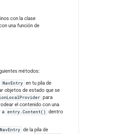
inos con la clase
 con una función de
iguientes métodos:
a
NavEntry
en tu pila de
r objetos de estado que se
ionLocalProvider
para
rodear el contenido con una
r a
entry.Content()
dentro
NavEntry
de la pila de