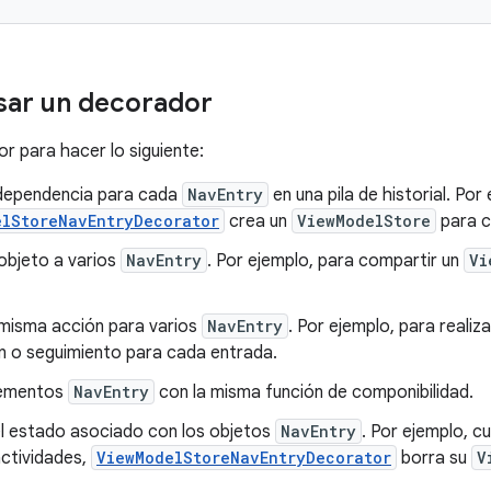
sar un decorador
r para hacer lo siguiente:
dependencia para cada
NavEntry
en una pila de historial. Por
elStoreNavEntryDecorator
crea un
ViewModelStore
para 
objeto a varios
NavEntry
. Por ejemplo, para compartir un
Vi
 misma acción para varios
NavEntry
. Por ejemplo, para realiz
n o seguimiento para cada entrada.
lementos
NavEntry
con la misma función de componibilidad.
el estado asociado con los objetos
NavEntry
. Por ejemplo, c
 actividades,
ViewModelStoreNavEntryDecorator
borra su
V