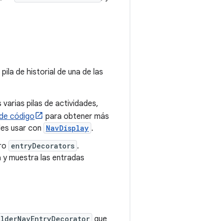
pila de historial de una de las
s varias pilas de actividades,
 de código
para obtener más
es usar con
NavDisplay
.
tro
entryDecorators
.
 y muestra las entradas
lderNavEntryDecorator
que