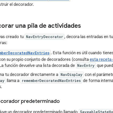
truir el decorador.
rar una pila de actividades
yas creado tu
NavEntryDecorator
, decora las entradas en tu 
ras:
mberDecoratedNavEntries
. Esta función es útil cuando tiene
con su propio conjunto de decoradores (consulta
esta receta
 La función devuelve una lista decorada de
NavEntry
que pued
na tu decorador directamente a
NavDisplay
con el paráme
lay
llama a
rememberDecoratedNavEntries
de forma interna
.
decorador predeterminado
ncluye un decorador predeterminado llamado
SaveableStateHo