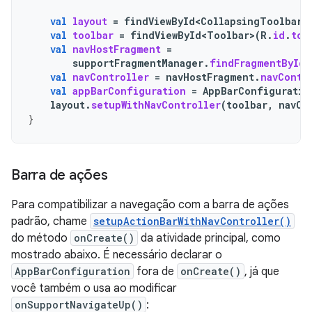
val
layout
=
findViewById<CollapsingToolbarL
val
toolbar
=
findViewById<Toolbar>
(
R
.
id
.
too
val
navHostFragment
=
supportFragmentManager
.
findFragmentById
(
val
navController
=
navHostFragment
.
navContr
val
appBarConfiguration
=
AppBarConfiguratio
layout
.
setupWithNavController
(
toolbar
,
navCo
}
Barra de ações
Para compatibilizar a navegação com a barra de ações
padrão, chame
setupActionBarWithNavController()
do método
onCreate()
da atividade principal, como
mostrado abaixo. É necessário declarar o
AppBarConfiguration
fora de
onCreate()
, já que
você também o usa ao modificar
onSupportNavigateUp()
: