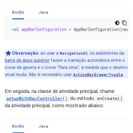
Kotlin
Java
val
appBarConfiguration
=
AppBarConfiguration
(
navC
Observação
:
ao usar a
, os assistentes da
NavigationUI
barra de apps superior
fazem a transição automática entre o
ícone de gaveta e o ícone "Para cima", à medida que o destino
atual muda. Não é necessário usar
.
ActionBarDrawerToggle
Em seguida, na classe de atividade principal, chame
setupWithNavController()
do método
onCreate()
da atividade principal, como mostrado abaixo:
Kotlin
Java