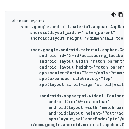
android:layout_height="@dimen/tall_toolba
app:layout_scrollFlags="scroll|exitUn