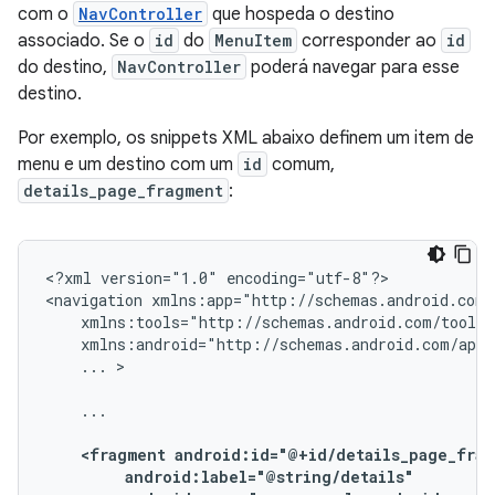
com o
NavController
que hospeda o destino
associado. Se o
id
do
MenuItem
corresponder ao
id
do destino,
NavController
poderá navegar para esse
destino.
Por exemplo, os snippets XML abaixo definem um item de
menu e um destino com um
id
comum,
details_page_fragment
:
<?xml
version="1.0"
encoding="utf-8"?>

<navigation
...
>

...

<fragment