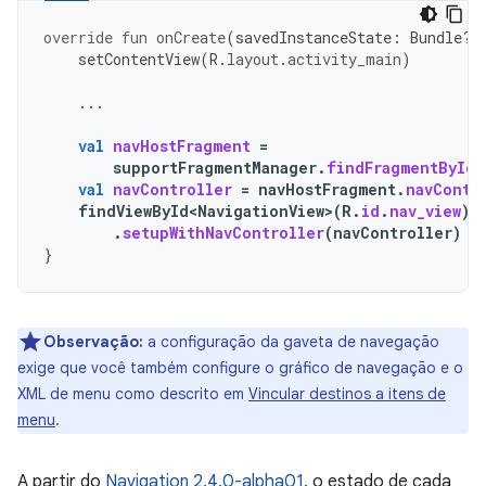
override
fun
onCreate
(
savedInstanceState
:
Bundle?)
setContentView
(
R
.
layout
.
activity_main
)
...
val
navHostFragment
=
supportFragmentManager
.
findFragmentById
(
val
navController
=
navHostFragment
.
navContr
findViewById<NavigationView>
(
R
.
id
.
nav_view
)
.
setupWithNavController
(
navController
)
}
Observação:
a configuração da gaveta de navegação
exige que você também configure o gráfico de navegação e o
XML de menu como descrito em
Vincular destinos a itens de
menu
.
A partir do
Navigation 2.4.0-alpha01
, o estado de cada