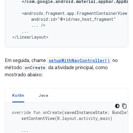
</com.google.android.material.appbar.AppBar
...
...

</LinearLayout>
Em seguida, chame
setupWithNavController()
no
método
onCreate
da atividade principal, como
mostrado abaixo:
Kotlin
Java
override
fun
onCreate
(
savedInstanceState
:
Bundle?)
setContentView
(
R
.
layout
.
activity_main
)
...