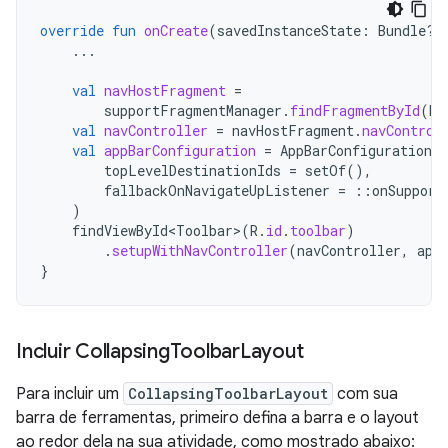
override
fun
onCreate
(
savedInstanceState
:
Bundle?)
...
val
navHostFragment
=
supportFragmentManager
.
findFragmentById
(
R
.
val
navController
=
navHostFragment
.
navControl
val
appBarConfiguration
=
AppBarConfiguration
(
topLevelDestinationIds
=
setOf
(),
fallbackOnNavigateUpListener
=
::
onSupport
)
findViewById<Toolbar
>
(
R
.
id
.
toolbar
)
.
setupWithNavController
(
navController
,
app
}
Incluir Collapsing
Toolbar
Layout
Para incluir um
CollapsingToolbarLayout
com sua
barra de ferramentas, primeiro defina a barra e o layout
ao redor dela na sua atividade, como mostrado abaixo: