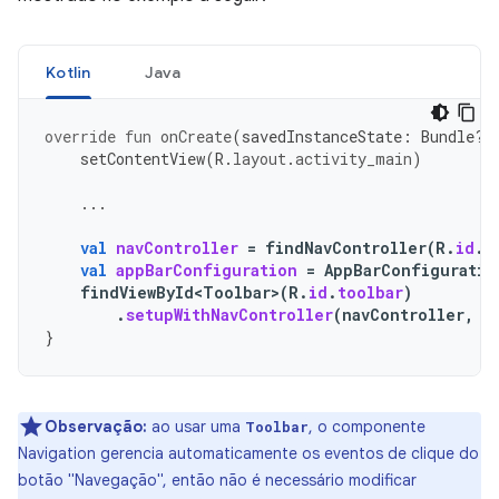
Kotlin
Java
override
fun
onCreate
(
savedInstanceState
:
Bundle?)
setContentView
(
R
.
layout
.
activity_main
)
...
val
navController
=
findNavController
(
R
.
id
.
n
val
appBarConfiguration
=
AppBarConfiguratio
findViewById<Toolbar>
(
R
.
id
.
toolbar
)
.
setupWithNavController
(
navController
,
a
}
Observação:
ao usar uma
, o componente
Toolbar
Navigation gerencia automaticamente os eventos de clique do
botão "Navegação", então não é necessário modificar