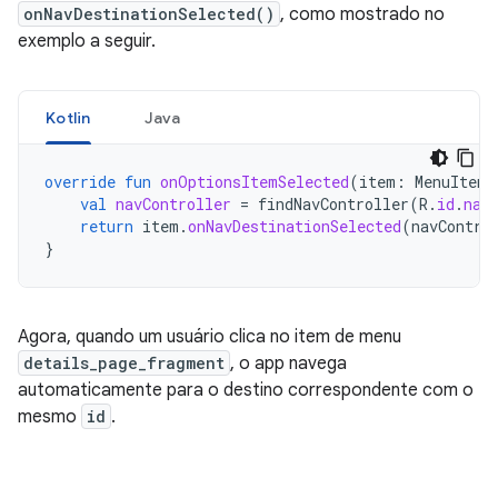
onNavDestinationSelected()
, como mostrado no
exemplo a seguir.
Kotlin
Java
override
fun
onOptionsItemSelected
(
item
:
MenuItem
)
val
navController
=
findNavController
(
R
.
id
.
nav
return
item
.
onNavDestinationSelected
(
navContro
}
Agora, quando um usuário clica no item de menu
details_page_fragment
, o app navega
automaticamente para o destino correspondente com o
mesmo
id
.