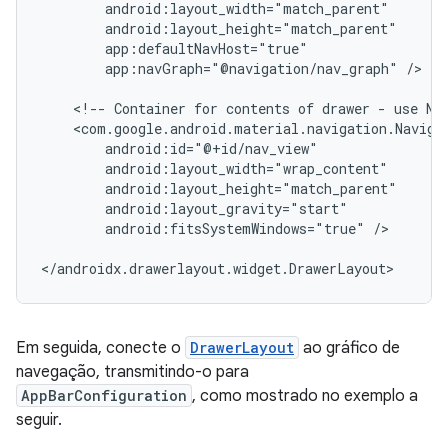
app:navGraph="@navigation/nav_graph"
/>

<!--
Container
for
contents
of
drawer
-
use
Na
android:fitsSystemWindows="true"
/>

Em seguida, conecte o
DrawerLayout
ao gráfico de
navegação, transmitindo-o para
AppBarConfiguration
, como mostrado no exemplo a
seguir.