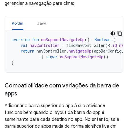
gerenciar a navegação para cima:
Kotlin
Java
override
fun
onSupportNavigateUp
():
Boolean
{
val
navController
=
findNavController
(
R
.
id
.
nav
return
navController
.
navigateUp
(
appBarConfigur
||
super
.
onSupportNavigateUp
()
}
Compatibilidade com variações da barra de
apps
Adicionar a barra superior do app à sua atividade
funciona bem quando o layout da barra do app é
semelhante para cada destino no app. No entanto, se a
barra superior de apps muda de forma significativa em