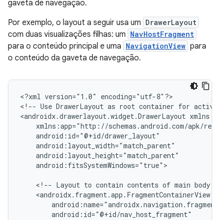
gaveta de navegação.
Por exemplo, o layout a seguir usa um
DrawerLayout
com duas visualizações filhas: um
NavHostFragment
para o conteúdo principal e uma
NavigationView
para
o conteúdo da gaveta de navegação.
<?xml
version="1.0"
encoding="utf-8"?>

<!--
Use
DrawerLayout
as
root
container
for
activi
<androidx.drawerlayout.widget.DrawerLayout
android:fitsSystemWindows="true">

<!--
Layout
to
contain
contents
of
main
body
o