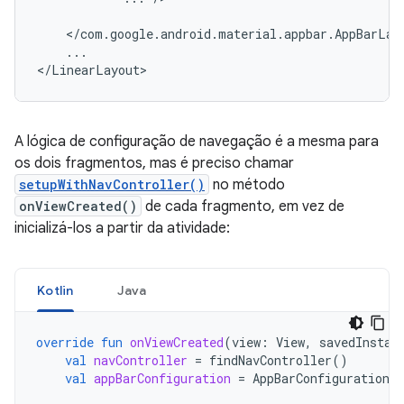
...

A lógica de configuração de navegação é a mesma para
os dois fragmentos, mas é preciso chamar
setupWithNavController()
no método
onViewCreated()
de cada fragmento, em vez de
inicializá-los a partir da atividade:
Kotlin
Java
override
fun
onViewCreated
(
view
:
View
,
savedInstan
val
navController
=
findNavController
()
val
appBarConfiguration
=
AppBarConfiguration
(