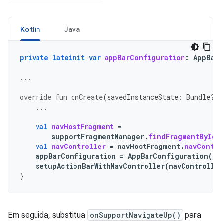
Kotlin
Java
private
lateinit
var
appBarConfiguration
:
AppBar
...
override
fun
onCreate
(
savedInstanceState
:
Bundle?)
...
val
navHostFragment
=
supportFragmentManager
.
findFragmentById
(
val
navController
=
navHostFragment
.
navContr
appBarConfiguration
=
AppBarConfiguration
(
na
setupActionBarWithNavController
(
navControlle
}
Em seguida, substitua
onSupportNavigateUp()
para