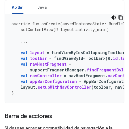
Kotlin
Java
override
fun
onCreate
(
savedInstanceState
:
Bundle?)
setContentView
(
R
.
layout
.
activity_main
)
...
val
layout
=
findViewById<CollapsingToolbarL
val
toolbar
=
findViewById<Toolbar>
(
R
.
id
.
too
val
navHostFragment
=
supportFragmentManager
.
findFragmentById
(
val
navController
=
navHostFragment
.
navContr
val
appBarConfiguration
=
AppBarConfiguratio
layout
.
setupWithNavController
(
toolbar
,
navCo
}
Barra de acciones
Si deseas agregar compatibilidad de navegación a la