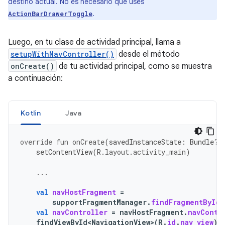
destino actual. No es necesario que uses
.
ActionBarDrawerToggle
Luego, en tu clase de actividad principal, llama a
setupWithNavController()
desde el método
onCreate()
de tu actividad principal, como se muestra
a continuación:
Kotlin
Java
override
fun
onCreate
(
savedInstanceState
:
Bundle?)
setContentView
(
R
.
layout
.
activity_main
)
...
val
navHostFragment
=
supportFragmentManager
.
findFragmentById
(
val
navController
=
navHostFragment
.
navContr
findViewById<NavigationView>
(
R
.
id
.
nav_view
)