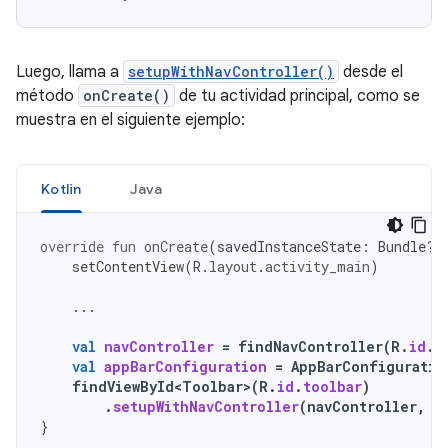
Luego, llama a
setupWithNavController()
desde el
método
onCreate()
de tu actividad principal, como se
muestra en el siguiente ejemplo:
Kotlin
Java
override
fun
onCreate
(
savedInstanceState
:
Bundle?)
setContentView
(
R
.
layout
.
activity_main
)
...
val
navController
=
findNavController
(
R
.
id
.
n
val
appBarConfiguration
=
AppBarConfiguratio
findViewById<Toolbar>
(
R
.
id
.
toolbar
)
.
setupWithNavController
(
navController
,
a
}