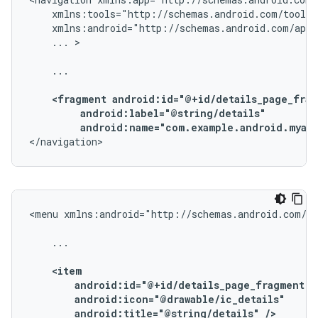
...
>

...

<fragment
android:name="com.example.android.myapp
</navigation>
<menu
xmlns:android="http://schemas.android.com/ap
...

android:title="@string/details"
/>