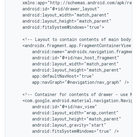
android:fitsSystemWindows="true">

<!--
Layout
to
contain
contents
of
main
body
o
app:navGraph="@navigation/nav_graph"
/>

<!--
Container
for
contents
of
drawer
-
use
Na
android:fitsSystemWindows="true"
/>
