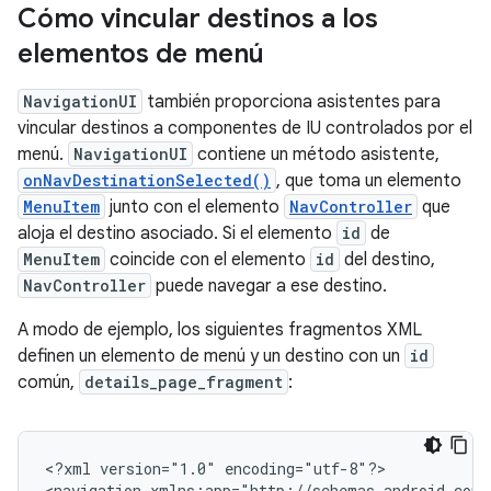
Cómo vincular destinos a los
elementos de menú
NavigationUI
también proporciona asistentes para
vincular destinos a componentes de IU controlados por el
menú.
NavigationUI
contiene un método asistente,
onNavDestinationSelected()
, que toma un elemento
MenuItem
junto con el elemento
NavController
que
aloja el destino asociado. Si el elemento
id
de
MenuItem
coincide con el elemento
id
del destino,
NavController
puede navegar a ese destino.
A modo de ejemplo, los siguientes fragmentos XML
definen un elemento de menú y un destino con un
id
común,
details_page_fragment
:
<?xml
version="1.0"
encoding="utf-8"?>

<navigation