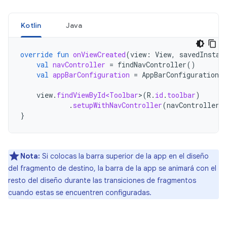
Kotlin
Java
override
fun
onViewCreated
(
view
:
View
,
savedInstan
val
navController
=
findNavController
()
val
appBarConfiguration
=
AppBarConfiguration
(
view
.
findViewById<Toolbar
>
(
R
.
id
.
toolbar
)
.
setupWithNavController
(
navController
,
}
Nota:
Si colocas la barra superior de la app en el diseño
del fragmento de destino, la barra de la app se animará con el
resto del diseño durante las transiciones de fragmentos
cuando estas se encuentren configuradas.