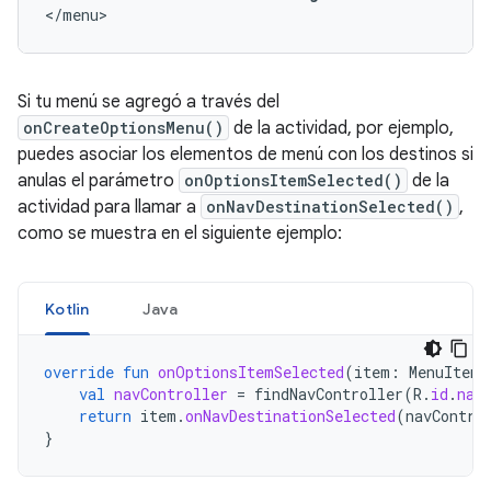
</menu>
Si tu menú se agregó a través del
onCreateOptionsMenu()
de la actividad, por ejemplo,
puedes asociar los elementos de menú con los destinos si
anulas el parámetro
onOptionsItemSelected()
de la
actividad para llamar a
onNavDestinationSelected()
,
como se muestra en el siguiente ejemplo:
Kotlin
Java
override
fun
onOptionsItemSelected
(
item
:
MenuItem
)
val
navController
=
findNavController
(
R
.
id
.
nav
return
item
.
onNavDestinationSelected
(
navContro
}