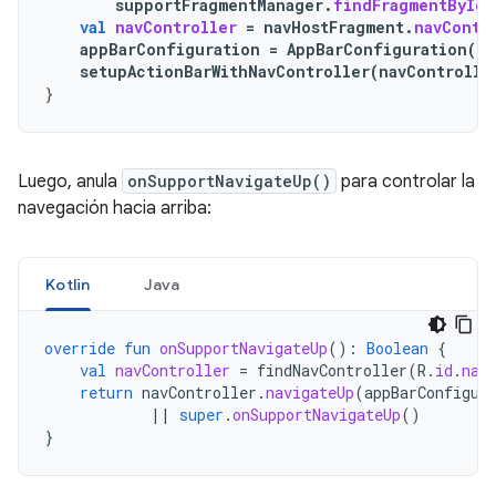
supportFragmentManager
.
findFragmentById
(
val
navController
=
navHostFragment
.
navContr
appBarConfiguration
=
AppBarConfiguration
(
na
setupActionBarWithNavController
(
navControlle
}
Luego, anula
onSupportNavigateUp()
para controlar la
navegación hacia arriba:
Kotlin
Java
override
fun
onSupportNavigateUp
():
Boolean
{
val
navController
=
findNavController
(
R
.
id
.
nav
return
navController
.
navigateUp
(
appBarConfigur
||
super
.
onSupportNavigateUp
()
}