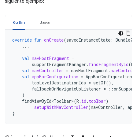
siguiente ejemplo:
Kotlin
Java
override
fun
onCreate
(
savedInstanceState
:
Bundle?)
...
val
navHostFragment
=
supportFragmentManager
.
findFragmentById
(
R
.
val
navController
=
navHostFragment
.
navControl
val
appBarConfiguration
=
AppBarConfiguration
(
topLevelDestinationIds
=
setOf
(),
fallbackOnNavigateUpListener
=
::
onSupport
)
findViewById<Toolbar
>
(
R
.
id
.
toolbar
)
.
setupWithNavController
(
navController
,
app
}