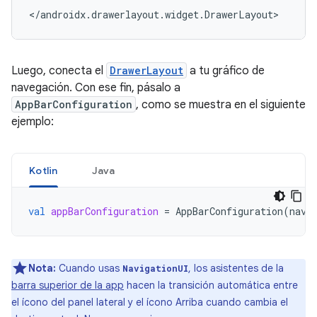
Luego, conecta el
DrawerLayout
a tu gráfico de
navegación. Con ese fin, pásalo a
AppBarConfiguration
, como se muestra en el siguiente
ejemplo:
Kotlin
Java
val
appBarConfiguration
=
AppBarConfiguration
(
navC
Nota:
Cuando usas
, los asistentes de la
NavigationUI
barra superior de la app
hacen la transición automática entre
el ícono del panel lateral y el ícono Arriba cuando cambia el