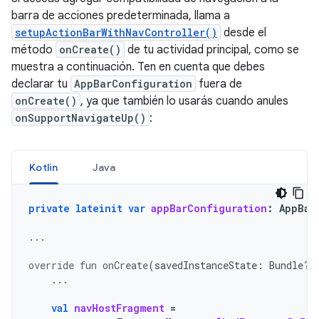
barra de acciones predeterminada, llama a
setupActionBarWithNavController()
desde el
método
onCreate()
de tu actividad principal, como se
muestra a continuación. Ten en cuenta que debes
declarar tu
AppBarConfiguration
fuera de
onCreate()
, ya que también lo usarás cuando anules
onSupportNavigateUp()
:
Kotlin
Java
private
lateinit
var
appBarConfiguration
:
AppBar
...
override
fun
onCreate
(
savedInstanceState
:
Bundle?)
...
val
navHostFragment
=