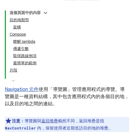
這個頁面中的內容
目的地類型
架構
Compose
瞭解 lambda
傳遞引數
取得路線例項
最簡單的範例
片段
Navigation 元件
使用「導覽圖」
管理應用程式的導覽。導
覽圖是一種資料結構，其中包含應用程式內的各個目的地，
以及目的地之間的連結。
注意：
導覽圖與
返回堆疊
截然不同，返回堆疊是指
內，保留使用者近期造訪目的地的堆疊。
NavController