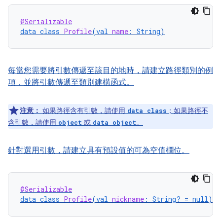
@Serializable
data
class
Profile
(
val
name
:
String
)
每當您需要將引數傳遞至該目的地時，請建立路徑類別的例
項，並將引數傳遞至類別建構函式。
注意：
如果路徑含有引數，請使用
；如果路徑不
data class
含引數，請使用
或
。
object
data object
針對選用引數，請建立具有預設值的可為空值欄位。
@Serializable
data
class
Profile
(
val
nickname
:
String?
=
null
)