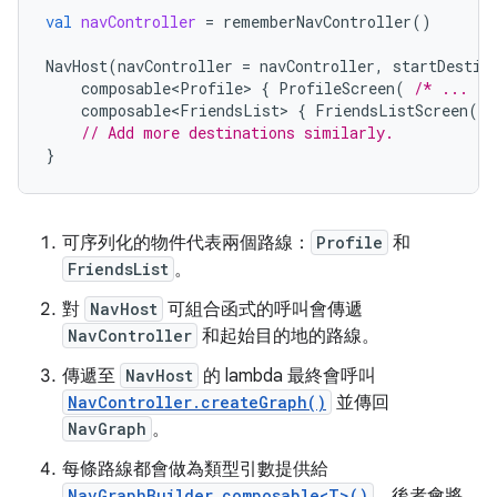
val
navController
=
rememberNavController
()
NavHost
(
navController
=
navController
,
startDestin
composable<Profile>
{
ProfileScreen
(
/* ... */
composable<FriendsList>
{
FriendsListScreen
(
/
// Add more destinations similarly.
}
可序列化的物件代表兩個路線：
Profile
和
FriendsList
。
對
NavHost
可組合函式的呼叫會傳遞
NavController
和起始目的地的路線。
傳遞至
NavHost
的 lambda 最終會呼叫
NavController.createGraph()
並傳回
NavGraph
。
每條路線都會做為類型引數提供給
NavGraphBuilder.composable<T>()
，後者會將