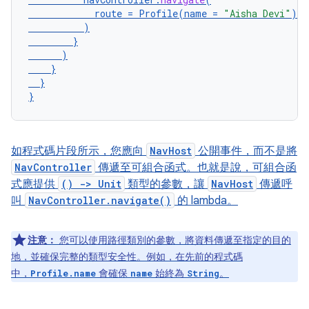
route
=
Profile
(
name
=
"Aisha Devi"
)
)
}
)
}
}
}
如程式碼片段所示，您應向
NavHost
公開事件，而不是將
NavController
傳遞至可組合函式。也就是說，可組合函
式應提供
() -> Unit
類型的參數，讓
NavHost
傳遞呼
叫
NavController.navigate()
的 lambda。
注意：
您可以使用路徑類別的參數，將資料傳遞至指定的目的
地，並確保完整的類型安全性。例如，在先前的程式碼
中，
會確保
始終為
。
Profile.name
name
String