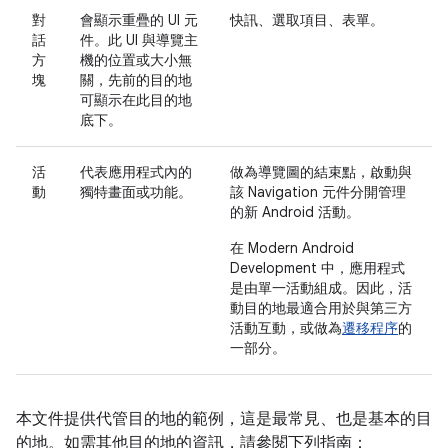
對
會顯示重疊的 UI 元
快訊、選取項目、表單。
話
件。此 UI 與導覽主
方
機的位置或大小無
塊
關，先前的目的地
可顯示在此目的地
底下。
活
代表應用程式內的
做為導覽圖的結束點，啟動與
動
獨特畫面或功能。
該 Navigation 元件分開管理
的新 Android 活動。
在 Modern Android
Development 中，應用程式
是由單一活動組成。因此，活
動目的地最適合用於與第三方
活動互動，或做為
遷移程序
的
一部分。
本文件提供代管目的地的範例，這是最常見、也是基本的目
的地。如需其他目的地的資訊，請參閱下列指南：