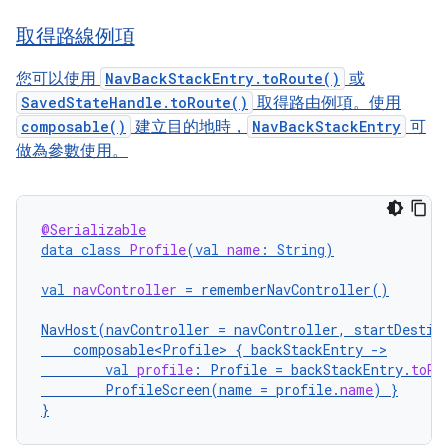
取得路線例項
您可以使用
NavBackStackEntry.toRoute()
或
SavedStateHandle.toRoute()
取得路由例項。使用
composable()
建立目的地時，
NavBackStackEntry
可
做為參數使用。
@Serializable
data
class
Profile
(
val
name
:
String
)
val
navController
=
rememberNavController
()
NavHost
(
navController
=
navController
,
startDestin
composable<Profile>
{
backStackEntry
-
val
profile
:
Profile
=
backStackEntry
.
toRo
ProfileScreen
(
name
=
profile
.
name
)
}
}