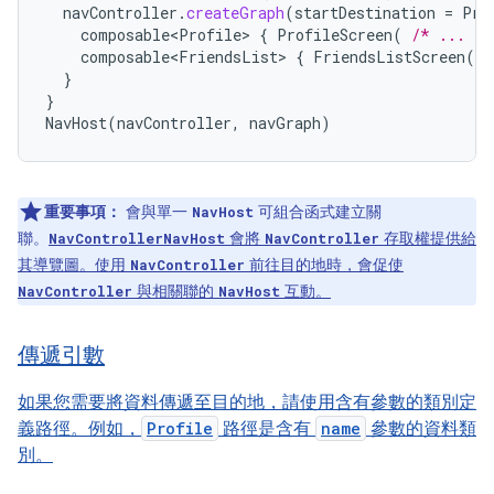
navController
.
createGraph
(
startDestination
=
Pro
composable<Profile>
{
ProfileScreen
(
/* ... */
composable<FriendsList>
{
FriendsListScreen
(
/
}
}
NavHost
(
navController
,
navGraph
)
重要事項：
會與單一
可組合函式建立關
NavHost
聯。
會將
存取權提供給
NavController
NavHost
NavController
其導覽圖。使用
前往目的地時，會促使
NavController
與相關聯的
互動。
NavController
NavHost
傳遞引數
如果您需要將資料傳遞至目的地，請使用含有參數的類別定
義路徑。例如，
Profile
路徑是含有
name
參數的資料類
別。