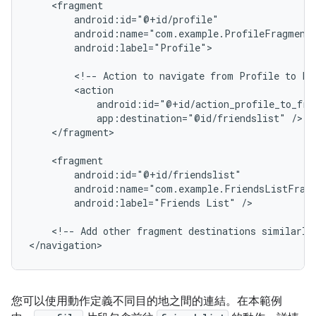
android:label="Profile">

<!--
Action
to
navigate
from
Profile
to
Fr
app:destination="@id/friendslist"
</fragment>

android:label="Friends
List"
/>

<!--
Add
other
fragment
destinations
similarly
您可以使用動作定義不同目的地之間的連結。在本範例