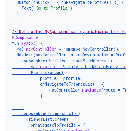
Button
(
onClick
=
{
onNavigateToProfile
()
})
{
Text
(
"Go to Profile"
)
}
}
// Define the MyApp composable, including the `Nav
@Composable
fun
MyApp
()
{
val
navController
=
rememberNavController
()
NavHost
(
navController
,
startDestination
=
Profil
composable<Profile>
{
backStackEntry
-
val
profile
:
Profile
=
backStackEntry
.
toRo
ProfileScreen
(
profile
=
profile
,
onNavigateToFriendsList
=
{
navController
.
navigate
(
route
=
Fri
}
)
}
composable<FriendsList>
{
FriendsListScreen
(
onNavigateToProfile
=
{
navController
.
navigate
(