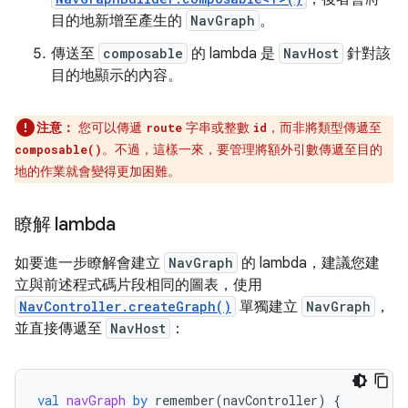
目的地新增至產生的
NavGraph
。
傳送至
composable
的 lambda 是
NavHost
針對該
目的地顯示的內容。
注意：
您可以傳遞
字串或整數
，而非將類型傳遞至
route
id
。不過，這樣一來，要管理將額外引數傳遞至目的
composable()
地的作業就會變得更加困難。
瞭解 lambda
如要進一步瞭解會建立
NavGraph
的 lambda，建議您建
立與前述程式碼片段相同的圖表，使用
NavController.createGraph()
單獨建立
NavGraph
，
並直接傳遞至
NavHost
：
val
navGraph
by
remember
(
navController
)
{