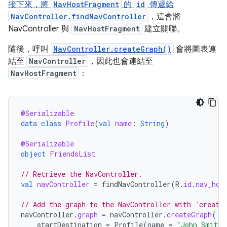
接下來，將
NavHostFragment
的
id
傳遞給
NavController.findNavController
，這會將
NavController 與
NavHostFragment
建立關聯。
隨後，呼叫
NavController.createGraph()
會將圖表連
結至
NavController
，因此也會連結至
NavHostFragment
：
@Serializable
data
class
Profile
(
val
name
:
String
)
@Serializable
object
FriendsList
// Retrieve the NavController.
val
navController
=
findNavController
(
R
.
id
.
nav_hos
// Add the graph to the NavController with `create
navController
.
graph
=
navController
.
createGraph
(
startDestination
=
Profile
(
name
=
"John Smith"