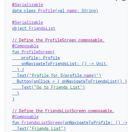
@Serializable
data
class
Profile
(
val
name
:
String
)
@Serializable
object
FriendsList
// Define the ProfileScreen composable.
@Composable
fun
ProfileScreen
(
profile
:
Profile
onNavigateToFriendsList
:
()
-
>
Unit
,
)
{
Text
(
"Profile for 
${
profile
.
name
}
"
)
Button
(
onClick
=
{
onNavigateToFriendsList
()
})
Text
(
"Go to Friends List"
)
}
}
// Define the FriendsListScreen composable.
@Composable
fun
FriendsListScreen
(
onNavigateToProfile
:
()
-
>
Text
(
"Friends List"
)