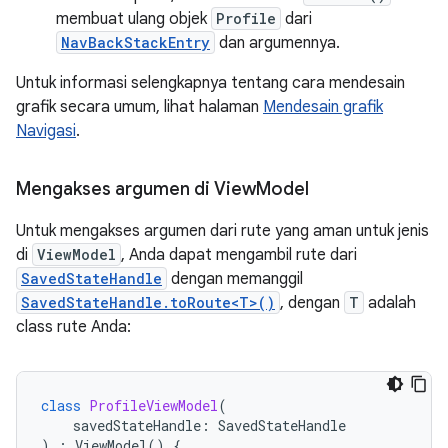
membuat ulang objek
Profile
dari
NavBackStackEntry
dan argumennya.
Untuk informasi selengkapnya tentang cara mendesain
grafik secara umum, lihat halaman
Mendesain grafik
Navigasi
.
Mengakses argumen di View
Model
Untuk mengakses argumen dari rute yang aman untuk jenis
di
ViewModel
, Anda dapat mengambil rute dari
SavedStateHandle
dengan memanggil
SavedStateHandle.toRoute<T>()
, dengan
T
adalah
class rute Anda:
class
ProfileViewModel
(
savedStateHandle
:
SavedStateHandle
)
:
ViewModel
()
{