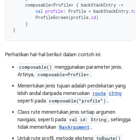
composable<Profile>
{
backStackEntry
-
val
profile
:
Profile
=
backStackEntry
.
toR
ProfileScreen
(
profile
.
id
)
}
}
Perhatikan hal-hal berikut dalam contoh ini:
composable()
menggunakan parameter jenis.
Artinya,
composable<Profile>
.
Menentukan jenis tujuan adalah pendekatan yang
lebih andal daripada meneruskan
route
string
seperti pada
composable("profile")
.
Class rute menentukan jenis setiap argumen
navigasi, seperti pada
val id: String
, sehingga
tidak memerlukan
NavArgument
.
Untuk rute profil, metode ekstensi
toRoute()