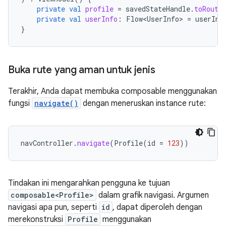
private
val
profile
=
savedStateHandle
.
toRoute
private
val
userInfo
:
Flow<UserInfo>
=
userInf
}
Buka rute yang aman untuk jenis
Terakhir, Anda dapat membuka composable menggunakan
fungsi
navigate()
dengan meneruskan instance rute:
navController
.
navigate
(
Profile
(
id
=
123
))
Tindakan ini mengarahkan pengguna ke tujuan
composable<Profile>
dalam grafik navigasi. Argumen
navigasi apa pun, seperti
id
, dapat diperoleh dengan
merekonstruksi
Profile
menggunakan