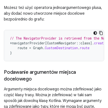
Możesz też użyć operatora jednoargumentowego plusa,
aby dodać nowo utworzone miejsce docelowe
bezpośrednio do grafu:
// The NavigatorProvider is retrieved from the Nav
+
navigatorProvider
[
CustomNavigator
::
class
]
.
createD
route
=
Graph
.
CustomDestination
.
route
}
Podawanie argumentów miejsca
docelowego
Argumenty miejsca docelowego można zdefiniować jako
część klasy trasy. Można je zdefiniować w taki sam
sposób jak dowolną klasę Kotlina. Wymagane argumenty
są zdefiniowane jako typy, które nie mogą być puste,