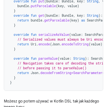
override
fun
put
(
bundle
:
Bundle
,
key
:
String
,
va
bundle
.
putParcelable
(
key
,
value
)
}
override
fun
get
(
bundle
:
Bundle
,
key
:
String
):
S
return
bundle
.
getParcelable
(
key
)
as
SearchPara
}
override
fun
serializeAsValue
(
value
:
SearchParam
// Serialized values must always be Uri encode
return
Uri
.
encode
(
Json
.
encodeToString
(
value
))
}
override
fun
parseValue
(
value
:
String
):
SearchPa
// Navigation takes care of decoding the strin
// before passing it to parseValue()
return
Json
.
decodeFromString<SearchParameters>
}
}
Możesz go potem używać w Kotlin DSL tak jak każdego
innego typu: