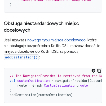
}
Obsługa niestandardowych miejsc
docelowych
Jeśli używasz
nowego typu miejsca docelowego
, które
nie obsługuje bezpośrednio Kotlin DSL, możesz dodać te
miejsca docelowe do Kotlin DSL za pomocą
addDestination()
:
// The NavigatorProvider is retrieved from the Nav
val
customDestination
=
navigatorProvider
[
CustomNa
route
=
Graph
.
CustomDestination
.
route
}
addDestination
(
customDestination
)