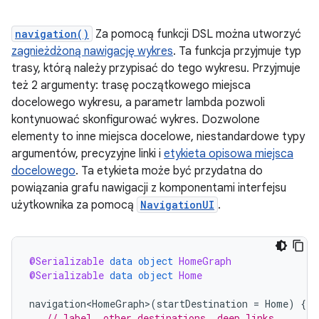
navigation()
Za pomocą funkcji DSL można utworzyć
zagnieżdżoną nawigację wykres
. Ta funkcja przyjmuje typ
trasy, którą należy przypisać do tego wykresu. Przyjmuje
też 2 argumenty: trasę początkowego miejsca
docelowego wykresu, a parametr lambda pozwoli
kontynuować skonfigurować wykres. Dozwolone
elementy to inne miejsca docelowe, niestandardowe typy
argumentów, precyzyjne linki i
etykieta opisowa miejsca
docelowego
. Ta etykieta może być przydatna do
powiązania grafu nawigacji z komponentami interfejsu
użytkownika za pomocą
NavigationUI
.
@Serializable
data
object
HomeGraph
@Serializable
data
object
Home
navigation<HomeGraph>
(
startDestination
=
Home
)
{
// label, other destinations, deep links