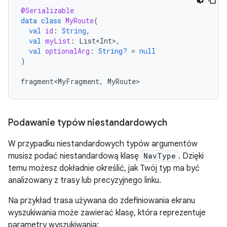
@Serializable
data
class
MyRoute
(
val
id
:
String
,
val
myList
:
List<Int>
,
val
optionalArg
:
String?
=
null
)
fragment<MyFragment
,
MyRoute
Podawanie typów niestandardowych
W przypadku niestandardowych typów argumentów
musisz podać niestandardową klasę
NavType
. Dzięki
temu możesz dokładnie określić, jak Twój typ ma być
analizowany z trasy lub precyzyjnego linku.
Na przykład trasa używana do zdefiniowania ekranu
wyszukiwania może zawierać klasę, która reprezentuje
parametry wyszukiwania: