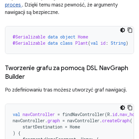
proces
. Dzięki temu masz pewność, że argumenty
nawigacji są bezpieczne.
@Serializable
data
object
Home
@Serializable
data
class
Plant
(
val
id
:
String
)
Tworzenie grafu za pomocą DSL Nav
Graph
Builder
Po zdefiniowaniu tras możesz utworzyć graf nawigacji.
val
navController
=
findNavController
(
R
.
id
.
nav_hos
navController
.
graph
=
navController
.
createGraph
(
startDestination
=
Home
)
{