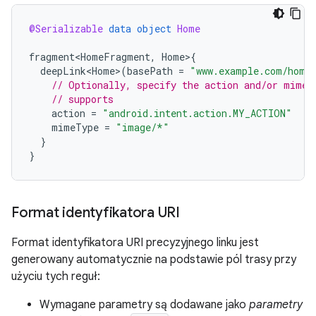
@Serializable
data
object
Home
fragment<HomeFragment
,
Home
>
{
deepLink<Home>
(
basePath
=
"www.example.com/home
// Optionally, specify the action and/or mime 
// supports
action
=
"android.intent.action.MY_ACTION"
mimeType
=
"image/*"
}
}
Format identyfikatora URI
Format identyfikatora URI precyzyjnego linku jest
generowany automatycznie na podstawie pól trasy przy
użyciu tych reguł:
Wymagane parametry są dodawane jako
parametry