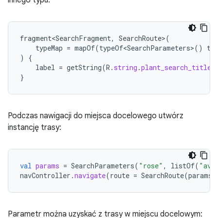
fragment<SearchFragment
,
SearchRoute
>
(
typeMap
=
mapOf
(
typeOf<SearchParameters>
()
to
)
{
label
=
getString
(
R
.
string
.
plant_search_title
)
}
Podczas nawigacji do miejsca docelowego utwórz
instancję trasy:
val
params
=
SearchParameters
(
"rose"
,
listOf
(
"ava
navController
.
navigate
(
route
=
SearchRoute
(
params
)
Parametr można uzyskać z trasy w miejscu docelowym: