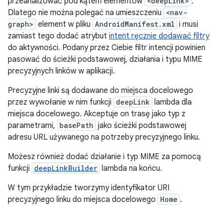
przeanalizować pod kątem elementów
<deepLink>
.
Dlatego nie można polegać na umieszczeniu
<nav-
graph>
element w pliku
AndroidManifest.xml
i musi
zamiast tego dodać atrybut
intent ręcznie dodawać filtry
do aktywności. Podany przez Ciebie filtr intencji powinien
pasować do ścieżki podstawowej, działania i typu MIME
precyzyjnych linków w aplikacji.
Precyzyjne linki są dodawane do miejsca docelowego
przez wywołanie w nim funkcji
deepLink
lambda dla
miejsca docelowego. Akceptuje on trasę jako typ z
parametrami,
basePath
jako ścieżki podstawowej
adresu URL używanego na potrzeby precyzyjnego linku.
Możesz również dodać działanie i typ MIME za pomocą
funkcji
deepLinkBuilder
lambda na końcu.
W tym przykładzie tworzymy identyfikator URI
precyzyjnego linku do miejsca docelowego
Home
.