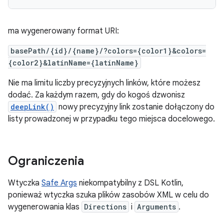
ma wygenerowany format URI:
basePath/{id}/{name}/?colors={color1}&colors=
{color2}&latinName={latinName}
Nie ma limitu liczby precyzyjnych linków, które możesz
dodać. Za każdym razem, gdy do kogoś dzwonisz
deepLink()
nowy precyzyjny link zostanie dołączony do
listy prowadzonej w przypadku tego miejsca docelowego.
Ograniczenia
Wtyczka
Safe Args
niekompatybilny z DSL Kotlin,
ponieważ wtyczka szuka plików zasobów XML w celu do
wygenerowania klas
Directions
i
Arguments
.