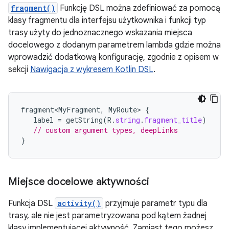
fragment()
Funkcję DSL można zdefiniować za pomocą
klasy fragmentu dla interfejsu użytkownika i funkcji typ
trasy użyty do jednoznacznego wskazania miejsca
docelowego z dodanym parametrem lambda gdzie można
wprowadzić dodatkową konfigurację, zgodnie z opisem w
sekcji
Nawigacja z wykresem Kotlin DSL
.
fragment<MyFragment
,
MyRoute
>
{
label
=
getString
(
R
.
string
.
fragment_title
)
// custom argument types, deepLinks
}
Miejsce docelowe aktywności
Funkcja DSL
activity()
przyjmuje parametr typu dla
trasy, ale nie jest parametryzowana pod kątem żadnej
klasy implementującej aktywność. Zamiast tego możesz