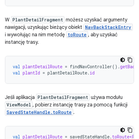
W
PlantDetailFragment
możesz uzyskać argumenty
nawigacji, uzyskując bieżący obiekt
NavBackStackEntry
i wywołując na nim metodę
toRoute
, aby uzyskać
instancję trasy.
val
plantDetailRoute
=
findNavController
().
getBack
val
plantId
=
plantDetailRoute
.
id
Jeśli aplikacja
PlantDetailFragment
używa modułu
ViewModel
, pobierz instancję trasy za pomocą funkcji
SavedStateHandle.toRoute
.
val
plantDetailRoute
=
savedStateHandle
.
toRoute<Pl