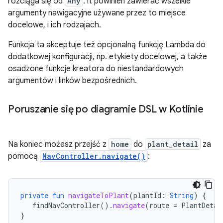
rozciąga się od
Any
. it powinien zawierać wszelkie
argumenty nawigacyjne używane przez to miejsce
docelowe, i ich rodzajach.
Funkcja ta akceptuje też opcjonalną funkcję Lambda do
dodatkowej konfiguracji, np. etykiety docelowej, a także
osadzone funkcje kreatora do niestandardowych
argumentów i linków bezpośrednich.
Poruszanie się po diagramie DSL w Kotlinie
Na koniec możesz przejść z
home
do
plant_detail
za
pomocą
NavController.navigate()
:
private
fun
navigateToPlant
(
plantId
:
String
)
{
findNavController
().
navigate
(
route
=
PlantDetai
}