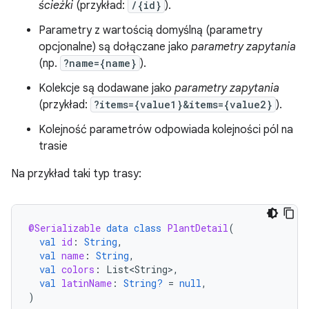
ścieżki
(przykład:
/{id}
).
Parametry z wartością domyślną (parametry
opcjonalne) są dołączane jako
parametry zapytania
(np.
?name={name}
).
Kolekcje są dodawane jako
parametry zapytania
(przykład:
?items={value1}&items={value2}
).
Kolejność parametrów odpowiada kolejności pól na
trasie
Na przykład taki typ trasy:
@Serializable
data
class
PlantDetail
(
val
id
:
String
,
val
name
:
String
,
val
colors
:
List<String>
,
val
latinName
:
String?
=
null
,
)