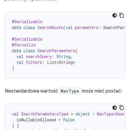
@Serializable
data
class
SearchRoute
(
val
parameters
:
SearchParam
@Serializable
@Parcelize
data
class
SearchParameters
(
val
searchQuery
:
String
,
val
filters
:
List<String>
)
Niestandardowa wartość
NavType
może mieć postać:
val
SearchParametersType
=
object
:
NavType<Search
isNullableAllowed
=
false
)
{