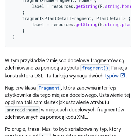
fragment<HomeFragment
,
Home
>
{
label
=
resources
.
getString
(
R
.
string
.
home_
}
fragment<PlantDetailFragment
,
PlantDetail
>
{
label
=
resources
.
getString
(
R
.
string
.
plant
}
}
W tym przykładzie 2 miejsca docelowe fragmentów są
zdefiniowane za pomocą atrybutu
fragment()
Funkcja
konstruktora DSL. Ta funkcja wymaga dwóch
typów
,
Najpierw klasa
Fragment
, która zapewnia interfejs
użytkownika dla tego miejsca docelowego. Ustawienie tej
opcji ma taki sam skutek jak ustawienie atrybutu
android:name
w miejscach docelowych fragmentów
zdefiniowanych za pomocą kodu XML.
Po drugie, trasa. Musi to być serializowalny typ, który