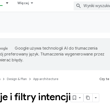
Więcej
Google używa technologii AI do tłumaczenia
wój preferowany język. Tłumaczenia wygenerowane przez
ierać błędy.
s
Design & Plan
App architecture
Czy te
e i filtry intencji