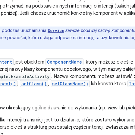
ą otrzymać, na podstawie innych informacji o intencji (takich jak
poniżej). Jeśli chcesz uruchomić konkretny komponent w aplika
:
podczas uruchamiania
zawsze podawaj nazwę komponent
Service
eć pewności, która usługa odpowie na intencję, a użytkownik nie bę
ntent
jest obiektem
ComponentName
, który możesz określić
znej nazwy klasy komponentu docelowego, w tym nazwy pakietu 
mple.ExampleActivity
. Nazwę komponentu możesz ustawić
onent()
,
setClass()
,
setClassName()
lub konstruktora
In
ów określający ogólne działanie do wykonania (np.
view
lub
pic
u intencji transmisji jest to działanie, które zostało wykonane 
erze określa strukturę pozostałej części intencji, zwłaszcza 
ch.