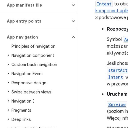
Intent
to obi
App manifest file
komponent aplik
3 podstawowe p
App entry points
Rozpoczy
App navigation
Symbol
A
możesz ur
Principles of navigation
aktywność
Navigation component
Jeśli chce
Custom back navigation
startAct
Navigation Event
Intent
w
Responsive design
w przewo
Swipe between views
Uruchami
Navigation 3
Service
Fragments
(poziom i
Więcej in
Deep links