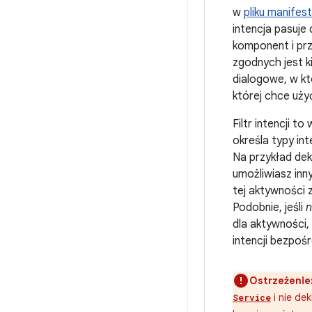
w
pliku manifes
intencja pasuje 
komponent i pr
zgodnych jest ki
dialogowe, w kt
której chce uży
Filtr intencji to
określa typy in
Na przykład dekl
umożliwiasz inn
tej aktywności 
Podobnie, jeśli
n
dla aktywności
intencji bezpośr
Ostrzeżenie
i nie dek
Service