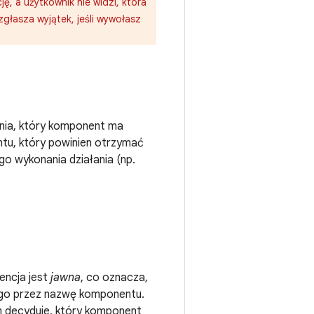
, a użytkownik nie widzi, która
zgłasza wyjątek, jeśli wywołasz
ania, który komponent ma
tu, który powinien otrzymać
o wykonania działania (np.
tencja jest
jawna
, co oznacza,
ego przez nazwę komponentu.
m decyduje, który komponent