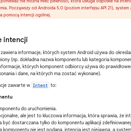
ponieważ nie można mieć pewności, która usługa odpowie na intencję
mia. Począwszy od Androida 5.0 (poziom interfejsu API 21), system 
a pomocą intencji ogólnej.
 intencji
zawiera informacje, których system Android używa do określ
iony (np. dokładna nazwa komponentu lub kategoria komponen
 informacje, których komponent odbiorcy używa do prawidłoweg
konania i dane, na których ma zostać wykonane).
acje zawarte w
Intent
to:
nentu
ponentu do uruchomienia.
cjonalne, ale jest to kluczowa informacja, która sprawia, że in
a być dostarczana tylko do komponentu aplikacji zdefiniowan
a komponentu nie jest podana, intencja jest
niejawna
, a syste