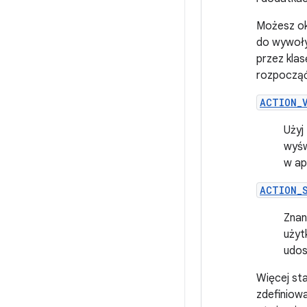
Możesz okr
do wywoływ
przez kla
rozpocząć
ACTION_
Użyj
wyśw
w ap
ACTION_
Znan
użyt
udos
Więcej sta
zdefiniow