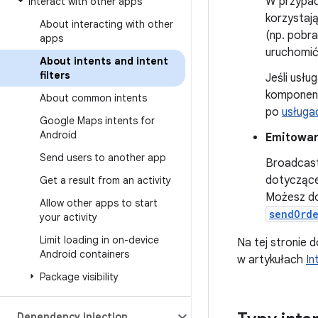
W przypadk
Interact with other apps
korzystaj
About interacting with other
(np. pobra
apps
uruchomić,
About intents and intent
filters
Jeśli usłu
komponen
About common intents
po
usługa
Google Maps intents for
Android
Emitowan
Send users to another app
Broadcast
dotyczące
Get a result from an activity
Możesz dos
Allow other apps to start
sendOrd
your activity
Limit loading in on-device
Na tej stronie d
Android containers
w artykułach
In
Package visibility
Dependency injection