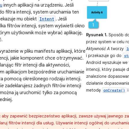
tu
innych aplikacji na urządzeniu. Jeśli
do filtra intencji, system uruchamia ten
zekazuje mu obiekt
Intent
. Jeśli
lka filtrów intencji, system wyświetli okno
órym użytkownik może wybrać aplikację,
Rysunek 1.
Sposób dos
ć.
przez system w celu r
Aktywność A
tworzy
I
 wyrażenie w pliku manifestu aplikacji, które
i przekazuje go do
st
tencji, jakie komponent chce otrzymywać.
Android wyszukuje we w
arując filtr intencji dla aktywności,
intencji, który pasuje 
ym aplikacjom bezpośrednie uruchamianie
znalezione dopasowan
za pomocą określonego rodzaju intencji.
działanie dopasowania
ie
zadeklarujesz żadnych filtrów intencji
metodę
i
onCreate()
, można ją uruchomić tylko za pomocą
edniej.
:
aby zapewnić bezpieczeństwo aplikacji, zawsze używaj jawnego z
laruj filtrów intencji dla usług. Używanie intencji ogólnej do urucham