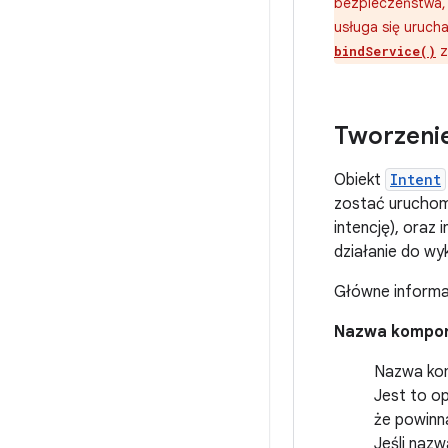
bezpieczeństwa, 
usługa się urucha
z
bindService()
Tworzenie
Obiekt
Intent
zostać uruchom
intencję), oraz
działanie do wy
Główne inform
Nazwa kompo
Nazwa kom
Jest to op
że powinn
Jeśli nazw