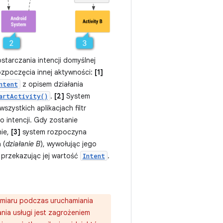
tarczania intencji domyślnej
ozpoczęcia innej aktywności:
[1]
z opisem działania
ntent
.
[2]
System
artActivity()
szystkich aplikacjach filtr
do intencji. Gdy zostanie
ie,
[3]
system rozpoczyna
 (
działanie B
), wywołując jego
 przekazując jej wartość
.
Intent
amiaru podczas uruchamiania
iania usługi jest zagrożeniem