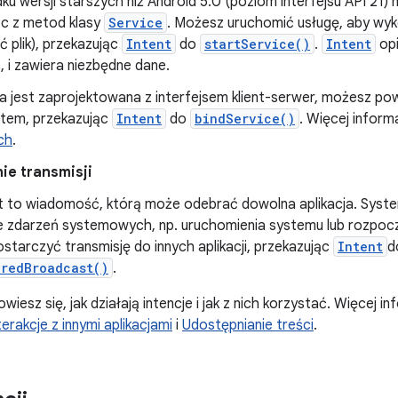
u wersji starszych niż Android 5.0 (poziom interfejsu API 21)
ąc z metod klasy
Service
. Możesz uruchomić usługę, aby wy
ć plik), przekazując
Intent
do
startService()
.
Intent
opi
 i zawiera niezbędne dane.
ga jest zaprojektowana z interfejsem klient-serwer, możesz pow
tem, przekazując
Intent
do
bindService()
. Więcej inform
ch
.
ie transmisji
 to wiadomość, którą może odebrać dowolna aplikacja. Syste
 zdarzeń systemowych, np. uruchomienia systemu lub rozpocz
tarczyć transmisję do innych aplikacji, przekazując
Intent
d
eredBroadcast()
.
owiesz się, jak działają intencje i jak z nich korzystać. Więcej in
terakcje z innymi aplikacjami
i
Udostępnianie treści
.