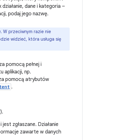
 działanie, dane i kategoria –
cji, podaj jego nazwę.
u
. W przeciwnym razie nie
dzie widzieć, która usługa się
 za pomocą pełnej i
aplikacji, np.
 za pomocą atrybutów
tent
.
k
).
i jest zgłaszane. Działanie
informacje zawarte w danych