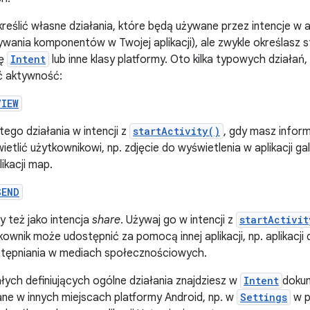
eślić własne działania, które będą używane przez intencje w apli
ania komponentów w Twojej aplikacji), ale zwykle określasz s
sę
Intent
lub inne klasy platformy. Oto kilka typowych działa
 aktywność:
VIEW
 tego działania w intencji z
startActivity()
, gdy masz infor
ietlić użytkownikowi, np. zdjęcie do wyświetlenia w aplikacji gal
likacji map.
SEND
y też jako intencja
share
. Używaj go w intencji z
startActivit
kownik może udostępnić za pomocą innej aplikacji, np. aplikacji d
tępniania w mediach społecznościowych.
łych definiujących ogólne działania znajdziesz w
Intent
dokum
ane w innych miejscach platformy Android, np. w
Settings
w p