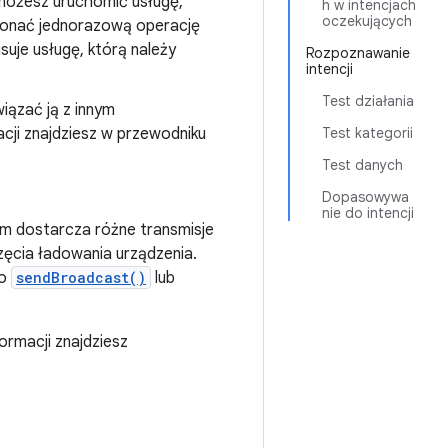
 możesz uruchomić usługę,
h w intencjach
oczekujących
konać jednorazową operację
suje usługę, którą należy
Rozpoznawanie
intencji
Test działania
iązać ją z innym
acji znajdziesz w przewodniku
Test kategorii
Test danych
Dopasowywa
nie do intencji
m dostarcza różne transmisje
ęcia ładowania urządzenia.
o
sendBroadcast()
lub
formacji znajdziesz