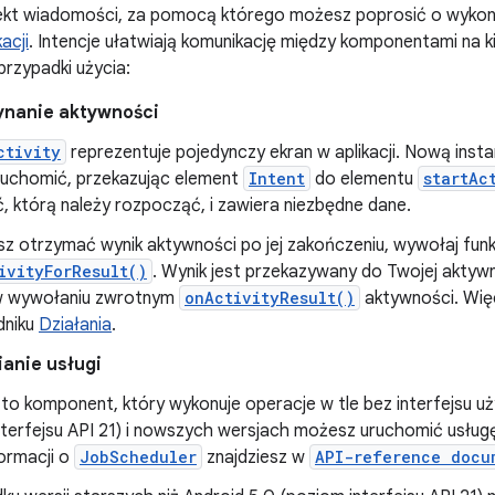
ekt wiadomości, za pomocą którego możesz poprosić o wykonan
acji
. Intencje ułatwiają komunikację między komponentami na ki
rzypadki użycia:
nanie aktywności
ctivity
reprezentuje pojedynczy ekran w aplikacji. Nową inst
uchomić, przekazując element
Intent
do elementu
startAc
, którą należy rozpocząć, i zawiera niezbędne dane.
sz otrzymać wynik aktywności po jej zakończeniu, wywołaj funk
ivityForResult()
. Wynik jest przekazywany do Twojej aktyw
 wywołaniu zwrotnym
onActivityResult()
aktywności. Więc
dniku
Działania
.
anie usługi
to komponent, który wykonuje operacje w tle bez interfejsu u
nterfejsu API 21) i nowszych wersjach możesz uruchomić usł
formacji o
JobScheduler
znajdziesz w
API-reference docu