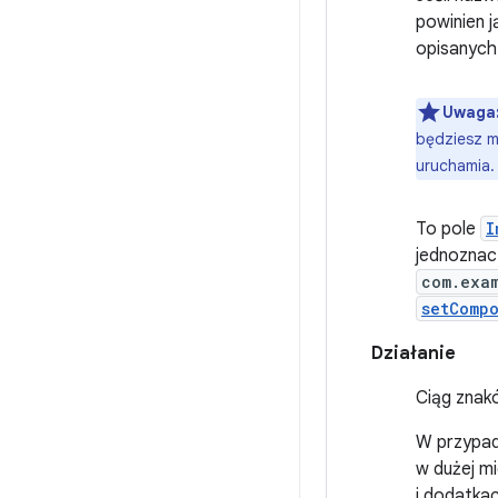
powinien j
opisanych 
Uwaga
będziesz mi
uruchamia.
To pole
I
jednoznac
com.exa
setComp
Działanie
Ciąg znak
W przypadk
w dużej mi
i dodatka