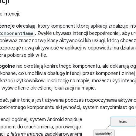
cji
e intencji:
tencje
określają, który komponent której aplikacji zrealizuje i
ComponentName
. Zwykle używasz intencji bezpośredniej, aby
 ponieważ znasz nazwę klasy aktywności lub usługi, którą chce
rozpocząć nową aktywność w aplikacji w odpowiedzi na działan
óra pobierze plik w tle.
 ogólne
nie określają konkretnego komponentu, ale deklarują og
onane, co umożliwia obsługę intencji przez komponent z innej ap
azać użytkownikowi lokalizację na mapie, możesz użyć intencji
o wyświetlenie określonej lokalizacji na mapie.
 widać, jak intencja jest używana podczas rozpoczynania aktywn
konkretnego komponentu aktywności, system natychmiast go 
encji ogólnej, system Android znajduje
ponent do uruchomienia, porównując
cji z
filtrami intencji
zadeklarowanymi