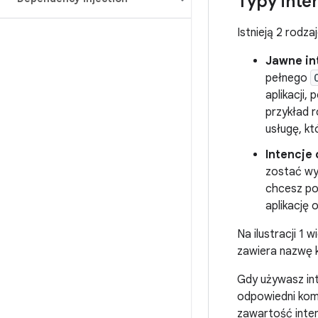
Typy inten
Istnieją 2 rodzaj
Jawne in
pełnego
aplikacji,
przykład 
usługę, kt
Intencje
zostać wyk
chcesz pok
aplikację 
Na ilustracji 1
zawiera nazwę 
Gdy używasz int
odpowiedni kom
zawartość inten