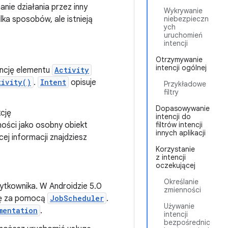
ie działania przez inny
Wykrywanie
lka sposobów, ale istnieją
niebezpieczn
ych
uruchomień
intencji
Otrzymywanie
intencji ogólnej
ancję elementu
Activity
tivity()
.
Intent
opisuje
Przykładowe
filtry
Dopasowywanie
cję
intencji do
ności jako osobny obiekt
filtrów intencji
innych aplikacji
ej informacji znajdziesz
Korzystanie
z intencji
oczekującej
Określanie
żytkownika. W Androidzie 5.0
zmienności
ugę za pomocą
JobScheduler
.
Używanie
mentation
.
intencji
bezpośrednic