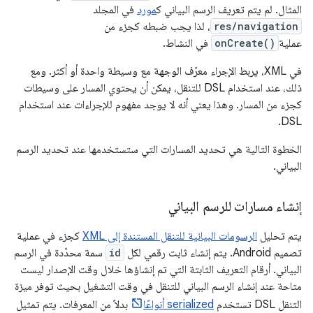
المثال. لم يتم تعريف الرسم البياني ك
مورد
في المجلد
res/navigation
، لذا يجب ضبطه كجزء من
عملية
onCreate()
في النشاط.
في XML، يربط الإجراء معرّف الوجهة مع وسيطة واحدة أو أكثر. ومع
ذلك، عند استخدام DSL للتنقل، يمكن أن يحتوي المسار على وسيطات
كجزء من المسار. وهذا يعني أنه لا يوجد مفهوم للإجراءات عند استخدام
DSL.
الخطوة التالية هي تحديد المسارات التي ستستخدمها عند تحديد الرسم
البياني.
إنشاء مسارات للرسم البياني
يتم تحليل
الرسومات البيانية للتنقل المستندة إلى XML
كجزء في عملية
تصميم Android. يتم إنشاء ثابت رقمي لكل
id
سمة محدّدة في الرسم
البياني. أرقام التعريف الثابتة التي تم إنشاؤها خلال وقت الإصدار ليست
متاحة عند إنشاء الرسم البياني للتنقل في وقت التشغيل بحيث توفر ميزة
التنقل DSL تستخدم
serialized أنواعًا
بدلاً من المعرفات. يتم تمثيل