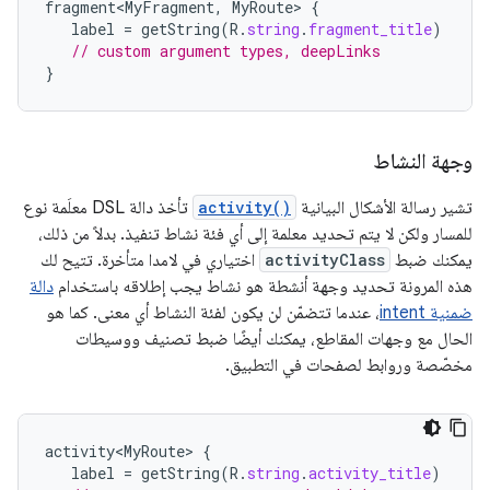
fragment<MyFragment
,
MyRoute
>
{
label
=
getString
(
R
.
string
.
fragment_title
)
// custom argument types, deepLinks
}
وجهة النشاط
تشير رسالة الأشكال البيانية
activity()
تأخذ دالة DSL معلَمة نوع
للمسار ولكن لا يتم تحديد معلمة إلى أي فئة نشاط تنفيذ. بدلاً من ذلك،
يمكنك ضبط
activityClass
اختياري في لامدا متأخرة. تتيح لك
هذه المرونة تحديد وجهة أنشطة هو نشاط يجب إطلاقه باستخدام
دالة
ضمنية intent
، عندما تتضمّن لن يكون لفئة النشاط أي معنى. كما هو
الحال مع وجهات المقاطع، يمكنك أيضًا ضبط تصنيف ووسيطات
مخصّصة وروابط لصفحات في التطبيق.
activity<MyRoute>
{
label
=
getString
(
R
.
string
.
activity_title
)