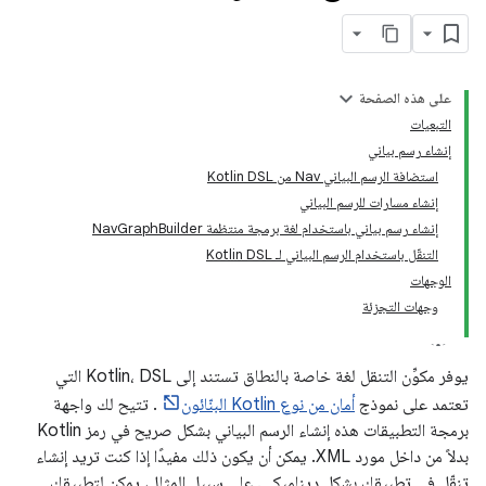
على هذه الصفحة
التبعيات
إنشاء رسم بياني
استضافة الرسم البياني Nav من Kotlin DSL
إنشاء مسارات للرسم البياني
إنشاء رسم بياني باستخدام لغة برمجة منتظمة NavGraphBuilder
التنقّل باستخدام الرسم البياني لـ Kotlin DSL
الوجهات
وجهات التجزئة
يوفر مكوِّن التنقل لغة خاصة بالنطاق تستند إلى Kotlin، DSL التي
تعتمد على نموذج
أمان من نوع Kotlin البنّائون
. تتيح لك واجهة
برمجة التطبيقات هذه إنشاء الرسم البياني بشكل صريح في رمز Kotlin
بدلاً من داخل مورد XML. يمكن أن يكون ذلك مفيدًا إذا كنت تريد إنشاء
تنقّل في تطبيقك بشكل ديناميكي. على سبيل المثال، يمكن لتطبيقك