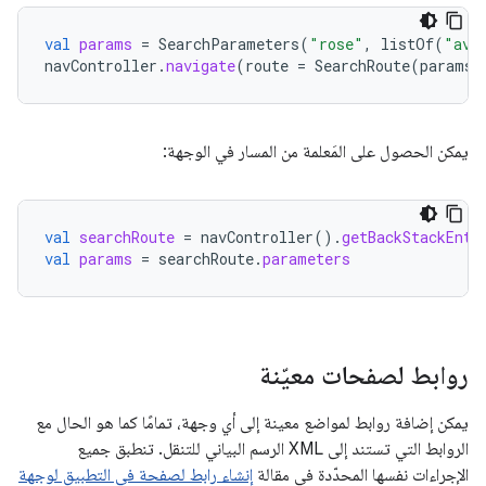
val
params
=
SearchParameters
(
"rose"
,
listOf
(
"ava
navController
.
navigate
(
route
=
SearchRoute
(
params
)
يمكن الحصول على المَعلمة من المسار في الوجهة:
val
searchRoute
=
navController
().
getBackStackEntr
val
params
=
searchRoute
.
parameters
روابط لصفحات معيّنة
يمكن إضافة روابط لمواضع معينة إلى أي وجهة، تمامًا كما هو الحال مع
الروابط التي تستند إلى XML الرسم البياني للتنقل. تنطبق جميع
الإجراءات نفسها المحدّدة في مقالة
إنشاء رابط لصفحة في التطبيق لوجهة