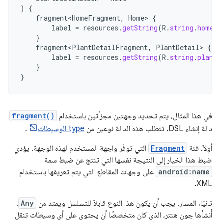
)
{
fragment<HomeFragment
,
Home
>
{
label
=
resources
.
getString
(
R
.
string
.
home_
}
fragment<PlantDetailFragment
,
PlantDetail
>
{
label
=
resources
.
getString
(
R
.
string
.
plant
}
}
في هذا المثال، يتم تحديد وجهتين مجزأتين باستخدام
fragment()
دالة إنشاء DSL. تتطلب هذه الدالة نوعين من
type الوسيطات
.
أولاً، فئة
Fragment
التي توفّر واجهة المستخدم لهذه الوجهة. يؤدي
ضبط هذا الخيار إلى النتيجة نفسها التي تنتج عن ضبط سمة
android:name
على وجهات المقاطع التي يتم تعريفها باستخدام
XML.
ثانيًا، المسار. يجب أن يكون هذا النوع قابلاً للتسلسل ويمتد من
Any
.
أُنشأها جون هنتر، الذي كان متخصصًا أن يحتوي على أي وسيطات تنقل