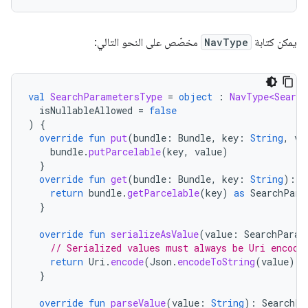
يمكن كتابة
NavType
مخصّص على النحو التالي:
val
SearchParametersType
=
object
:
NavType<Search
isNullableAllowed
=
false
)
{
override
fun
put
(
bundle
:
Bundle
,
key
:
String
,
va
bundle
.
putParcelable
(
key
,
value
)
}
override
fun
get
(
bundle
:
Bundle
,
key
:
String
):
S
return
bundle
.
getParcelable
(
key
)
as
SearchPara
}
override
fun
serializeAsValue
(
value
:
SearchParam
// Serialized values must always be Uri encode
return
Uri
.
encode
(
Json
.
encodeToString
(
value
))
}
override
fun
parseValue
(
value
:
String
):
SearchPa