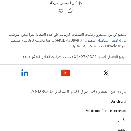
هل كان المحتوى مفيدًا؟
يخضع كل من المحتوى وعيّنات التعليمات البرمجية في هذه الصفحة للتراخيص الموضحّة
في
ترخيص استخدام المحتوى
. إنّ Java وOpenJDK هما علامتان تجاريتان مسجَّلتان
لشركة Oracle و/أو الشركات التابعة لها.
تاريخ التعديل الأخير: 2026-07-04 (حسب التوقيت العالمي المتفَّق عليه)
مزيد من المعلومات حول نظام التشغيل ANDROID
Android
Android for Enterprise
الأمان
المصدر