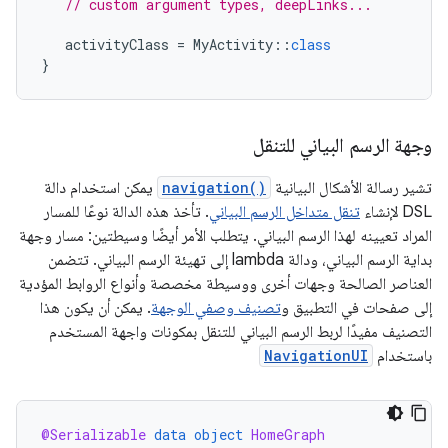
// custom argument types, deepLinks...
activityClass
=
MyActivity
::
class
}
وجهة الرسم البياني للتنقل
تشير رسالة الأشكال البيانية
navigation()
يمكن استخدام دالة
DSL لإنشاء
تنقل متداخل الرسم البياني
. تأخذ هذه الدالة نوعًا للمسار
المراد تعيينه لهذا الرسم البياني. يتطلب الأمر أيضًا وسيطتين: مسار وجهة
بداية الرسم البياني، ودالة lambda إلى تهيئة الرسم البياني. تتضمن
العناصر الصالحة وجهات أخرى ووسيطة مخصصة وأنواع الروابط المؤدية
إلى صفحات في التطبيق و
تصنيف وصفي الوجهة
. يمكن أن يكون هذا
التصنيف مفيدًا لربط الرسم البياني للتنقل بمكونات واجهة المستخدم
باستخدام
NavigationUI
@Serializable
data
object
HomeGraph