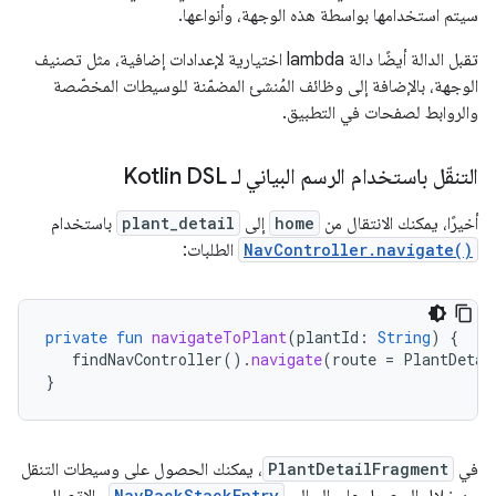
سيتم استخدامها بواسطة هذه الوجهة، وأنواعها.
تقبل الدالة أيضًا دالة lambda اختيارية لإعدادات إضافية، مثل تصنيف
الوجهة، بالإضافة إلى وظائف المُنشئ المضمّنة للوسيطات المخصّصة
والروابط لصفحات في التطبيق.
التنقّل باستخدام الرسم البياني لـ Kotlin DSL
أخيرًا، يمكنك الانتقال من
home
إلى
plant_detail
باستخدام
NavController.navigate()
الطلبات:
private
fun
navigateToPlant
(
plantId
:
String
)
{
findNavController
().
navigate
(
route
=
PlantDetai
}
في
PlantDetailFragment
، يمكنك الحصول على وسيطات التنقل
من خلال الحصول على الحالي
NavBackStackEntry
والاتصال