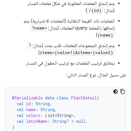
يتم إلحاق المَعلمات المطلوبة في شكل
مَعلمات المسار
(مثال:
/{id}
)
المَعلمات ذات القيمة التلقائية (المَعلمات الاختيارية) يتم
إلحاقها بالمَعلمة
query المَعلمات
(مثال:
?name=
)
{name}
يتم إلحاق المجموعات
كمَعلمات طلب بحث
(مثال:
?
)
items={value1}&items={value2}
يتطابق ترتيب المَعلمات مع ترتيب الحقول في المسار.
على سبيل المثال، نوع المسار التالي:
@Serializable
data
class
PlantDetail
(
val
id
:
String
,
val
name
:
String
,
val
colors
:
List<String>
,
val
latinName
:
String?
=
null
,
)