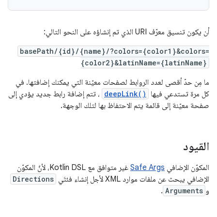
أن يكون تنسيق معرّف URI الذي تم إنشاؤه على النحو التالي:
basePath/{id}/{name}/?colors={color1}&colors=
{color2}&latinName={latinName}
ما مِن حدّ أقصى لعدد الروابط لصفحات معيّنة التي يمكنك إضافتها. في
كل مرة تستدعي فيها
deepLink()
، تتم إضافة رابط جديد يؤدي إلى
صفحة معيّنة إلى قائمة يتم الاحتفاظ بها لتلك الوجهة.
القيود
المكوّن الإضافي
Safe Args
غير متوافق مع Kotlin DSL، لأنّ المكوّن
الإضافي يبحث عن ملفات موارد XML لأجل إنشاء فئتَي
Directions
و
Arguments
.