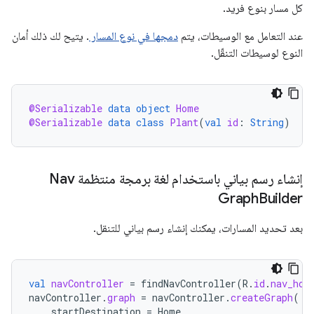
كل مسار بنوع فريد.
عند التعامل مع الوسيطات، يتم
دمجها في نوع المسار
. يتيح لك ذلك أمان
النوع لوسيطات التنقّل.
@Serializable
data
object
Home
@Serializable
data
class
Plant
(
val
id
:
String
)
إنشاء رسم بياني باستخدام لغة برمجة منتظمة Nav
Graph
Builder
بعد تحديد المسارات، يمكنك إنشاء رسم بياني للتنقل.
val
navController
=
findNavController
(
R
.
id
.
nav_hos
navController
.
graph
=
navController
.
createGraph
(
startDestination
=
Home