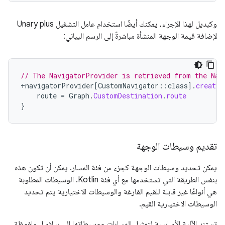
وكبديل لهذا الإجراء، يمكنك أيضًا استخدام عامل التشغيل Unary plus
لإضافة قيمة الوجهة المنشأة مباشرةً إلى الرسم البياني:
// The NavigatorProvider is retrieved from the Nav
+
navigatorProvider
[
CustomNavigator
::
class
]
.
createD
route
=
Graph
.
CustomDestination
.
route
}
تقديم وسيطات الوجهة
يمكن تحديد وسيطات الوجهة كجزء من فئة المسار. يمكن أن تكون هذه
بنفس الطريقة التي تستخدمها مع أي فئة Kotlin. الوسيطات المطلوبة
هي أنواعًا غير قابلة للقيم الفارغة والوسيطات الاختيارية يتم تحديد
الوسيطات الاختيارية القيم.
تستند الآلية الأساسية لتمثيل المسارات ووسيطاتها إلى سلاسل ملفوظة.