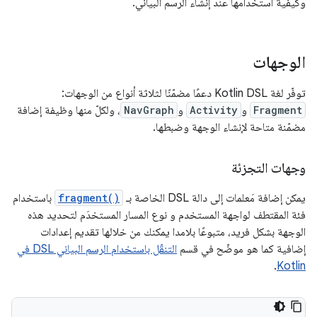
وكيفية استخدامها عند إنشاء الرسم البياني.
الوجهات
توفّر لغة Kotlin DSL دعمًا مضمّنًا لثلاثة أنواع من الوجهات:
Fragment
و
Activity
و
NavGraph
، ولكلّ منها وظيفة إضافة
مضمّنة متاحة لإنشاء الوجهة وضبطها.
وجهات التجزئة
يمكن إضافة مَعلمات إلى دالة DSL الخاصة بـ
fragment()
باستخدام
فئة المقتطف لواجهة المستخدم و نوع المسار المستخدَم لتحديد هذه
الوجهة بشكل فريد، متبوعًا بلامدا يمكنك من خلالها تقديم إعدادات
إضافية كما هو موضّح في قسم
التنقّل باستخدام الرسم البياني DSL في
.
Kotlin