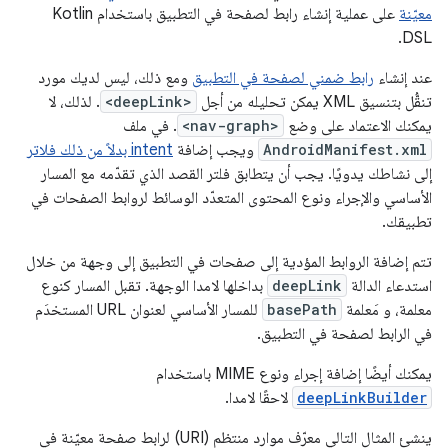
معيّنة
على عملية إنشاء رابط لصفحة في التطبيق باستخدام Kotlin
DSL.
عند إنشاء
رابط ضمني لصفحة في التطبيق
ومع ذلك، ليس لديك مورد
تنقُّل بتنسيق XML يمكن تحليله من أجل
<deepLink>
. لذلك، لا
يمكنك الاعتماد على وضع
<nav-graph>
. في ملف
AndroidManifest.xml
ويجب إضافة
intent بدلاً من ذلك فلاتر
إلى نشاطك يدويًا. يجب أن يتطابق فلتر القصد الذي تقدّمه مع المسار
الأساسي والإجراء ونوع المحتوى المتعدّد الوسائط لروابط الصفحات في
تطبيقك.
تتم إضافة الروابط المؤدية إلى صفحات في التطبيق إلى وجهة من خلال
استدعاء الدالة
deepLink
بداخلها لامدا الوجهة. تقبل المسار كنوع
معلمة، و مَعلمة
basePath
للمسار الأساسي لعنوان URL المستخدَم
في الرابط لصفحة في التطبيق.
يمكنك أيضًا إضافة إجراء ونوع MIME باستخدام
deepLinkBuilder
لاحقًا لامدا.
ينشئ المثال التالي معرّف موارد منتظم (URI) لرابط صفحة معيّنة في