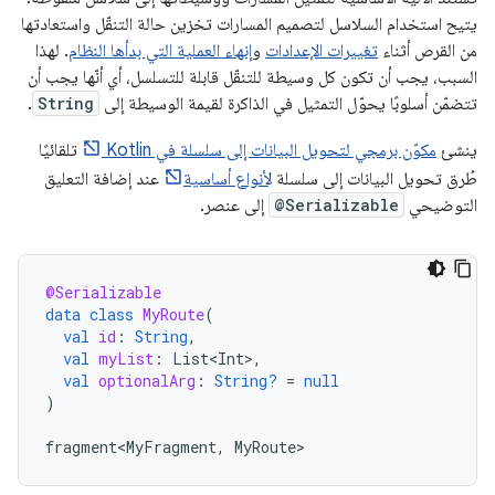
يتيح استخدام السلاسل لتصميم المسارات تخزين حالة التنقّل واستعادتها
من القرص أثناء
تغييرات الإعدادات
و
إنهاء العملية التي بدأها النظام
. لهذا
السبب، يجب أن تكون كل وسيطة للتنقّل قابلة للتسلسل، أي أنّها يجب أن
تتضمّن أسلوبًا يحوّل التمثيل في الذاكرة لقيمة الوسيطة إلى
String
.
ينشئ
مكوّن برمجي لتحويل البيانات إلى سلسلة في Kotlin
تلقائيًا
طُرق تحويل البيانات إلى سلسلة ل
أنواع أساسية
عند إضافة التعليق
التوضيحي
@Serializable
إلى عنصر.
@Serializable
data
class
MyRoute
(
val
id
:
String
,
val
myList
:
List<Int>
,
val
optionalArg
:
String?
=
null
)
fragment<MyFragment
,
MyRoute