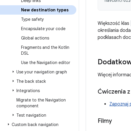
navControll
Deep links
New destination types
Type safety
Większość klas
Encapsulate your code
określania doda
podklasach doc
Global actions
Fragments and the Kotlin
DSL
Dodatkow
Use the Navigation editor
Use your navigation graph
Więcej informac
The back stack
Integrations
Ćwiczenia 
Migrate to the Navigation
Zapoznaj 
component
Test navigation
Filmy
Custom back navigation