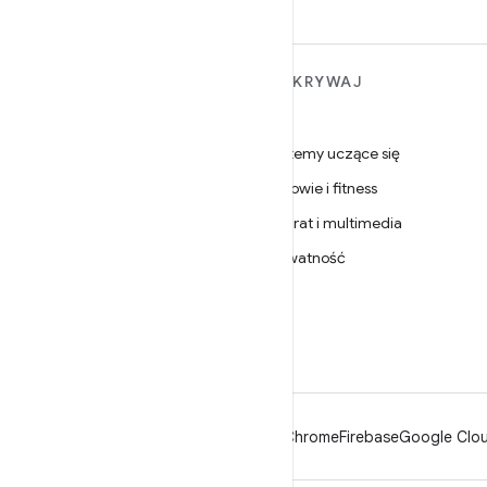
WIĘCEJ INFORMACJI O
ODKRYWAJ
ANDROIDZIE
Gry
Android
Systemy uczące się
Android dla firm
Zdrowie i fitness
Zabezpieczenia
Aparat i multimedia
Źródło
Prywatność
Wiadomości
5G
Blog
Podcasty
Android
Chrome
Firebase
Google Clou