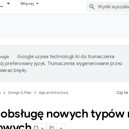
Więcej
Google używa technologii AI do tłumaczenia
wój preferowany język. Tłumaczenia wygenerowane przez
ierać błędy.
s
Design & Plan
App architecture
Czy te
 obsługę nowych typów 
owych