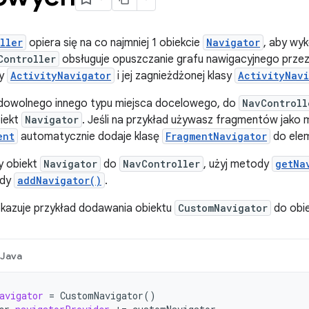
ller
opiera się na co najmniej 1 obiekcie
Navigator
, aby wyk
Controller
obsługuje opuszczanie grafu nawigacyjnego przez 
sy
ActivityNavigator
i jej zagnieżdżonej klasy
ActivityNavi
 dowolnego innego typu miejsca docelowego, do
NavControll
iekt
Navigator
. Jeśli na przykład używasz fragmentów jako 
ent
automatycznie dodaje klasę
FragmentNavigator
do ele
y obiekt
Navigator
do
NavController
, użyj metody
getNa
ody
addNavigator()
.
okazuje przykład dodawania obiektu
CustomNavigator
do obi
Java
avigator
=
CustomNavigator
()