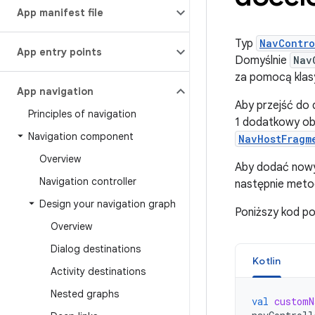
App manifest file
Typ
NavContro
App entry points
Domyślnie
Nav
za pomocą kla
App navigation
Aby przejść do
Principles of navigation
1 dodatkowy ob
Navigation component
NavHostFragm
Overview
Aby dodać now
Navigation controller
następnie met
Design your navigation graph
Poniższy kod p
Overview
Dialog destinations
Kotlin
Activity destinations
Nested graphs
val
customN