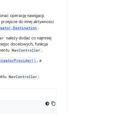
onać operację nawigacji.
przejście do innej aktywności
gator.Destination
.
er
należy dodać co najmniej
miejsc docelowych, funkcja
mentu
NavController
.
vigatorProvider()
, a
ektu
NavController
: