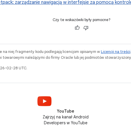
tpack: zarządzanie nawigacją w interfejsie za pomocą kontrol
Czy te wskazówki były pomocne?
ne na niej fragmenty kodu podlegają licencjom opisanym w
Licencji na treści
i towarowymi należącymi do firmy Oracle lub jej podmiotów stowarzyszony
2026-02-28 UTC.
YouTube
Zajrzyj na kanał Android
Developers w YouTube