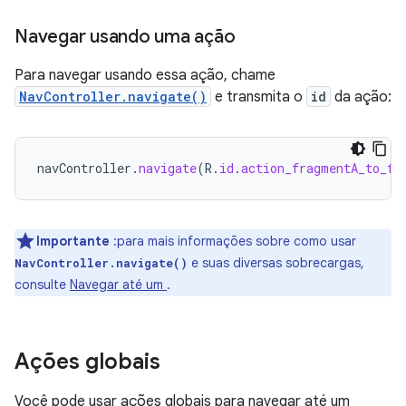
Navegar usando uma ação
Para navegar usando essa ação, chame
NavController.navigate()
e transmita o
id
da ação:
navController
.
navigate
(
R
.
id
.
action_fragmentA_to_fr
Importante
:para mais informações sobre como usar
e suas diversas sobrecargas,
NavController.navigate()
consulte
Navegar até um
.
Ações globais
Você pode usar ações globais para navegar até um