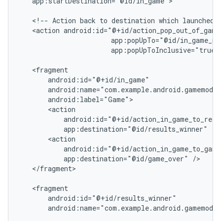
app:startDestination="@id/in_game">

<!--
Action
back
to
destination
which
launched
<action
app:popUpToInclusive="true"
app:destination="@id/results_winner"
app:destination="@id/game_over"
</fragment>

android:name="com.example.android.gamemodul