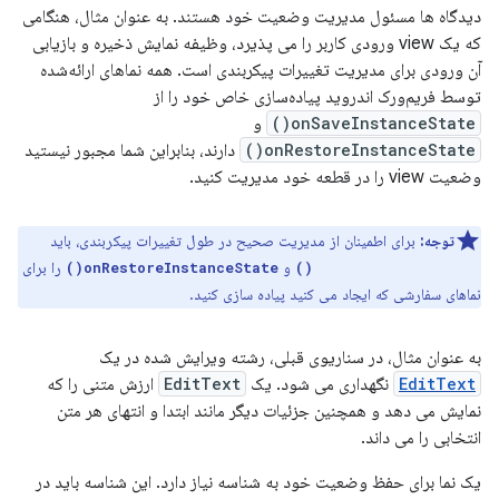
دیدگاه ها مسئول مدیریت وضعیت خود هستند. به عنوان مثال، هنگامی
که یک view ورودی کاربر را می پذیرد، وظیفه نمایش ذخیره و بازیابی
آن ورودی برای مدیریت تغییرات پیکربندی است. همه نماهای ارائه‌شده
توسط فریم‌ورک اندروید پیاده‌سازی خاص خود را از
onSaveInstanceState()
و
onRestoreInstanceState()
دارند، بنابراین شما مجبور نیستید
وضعیت view را در قطعه خود مدیریت کنید.
توجه:
برای اطمینان از مدیریت صحیح در طول تغییرات پیکربندی، باید
و
را برای
onRestoreInstanceState()
onSaveInstanceState()
نماهای سفارشی که ایجاد می کنید پیاده سازی کنید.
به عنوان مثال، در سناریوی قبلی، رشته ویرایش شده در یک
EditText
نگهداری می شود. یک
EditText
ارزش متنی را که
نمایش می دهد و همچنین جزئیات دیگر مانند ابتدا و انتهای هر متن
انتخابی را می داند.
یک نما برای حفظ وضعیت خود به شناسه نیاز دارد. این شناسه باید در