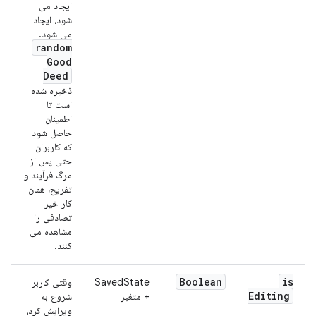
ایجاد می
شود، ایجاد
می شود.
random
Good
Deed
ذخیره شده
است تا
اطمینان
حاصل شود
که کاربران
حتی پس از
مرگ فرآیند و
تفریح، همان
کار خیر
تصادفی را
مشاهده می
کنند.
Boolean
is
SavedState
وقتی کاربر
Editing
+ متغیر
شروع به
ویرایش کرد،