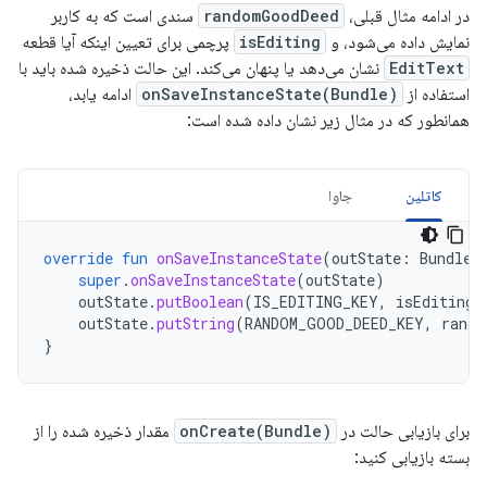
در ادامه مثال قبلی،
randomGoodDeed
سندی است که به کاربر
نمایش داده می‌شود، و
isEditing
پرچمی برای تعیین اینکه آیا قطعه
EditText
نشان می‌دهد یا پنهان می‌کند. این حالت ذخیره شده باید با
استفاده از
onSaveInstanceState(Bundle)
ادامه یابد،
همانطور که در مثال زیر نشان داده شده است:
کاتلین
جاوا
override
fun
onSaveInstanceState
(
outState
:
Bundle
)
super
.
onSaveInstanceState
(
outState
)
outState
.
putBoolean
(
IS_EDITING_KEY
,
isEditing
)
outState
.
putString
(
RANDOM_GOOD_DEED_KEY
,
rando
}
برای بازیابی حالت در
onCreate(Bundle)
مقدار ذخیره شده را از
بسته بازیابی کنید: