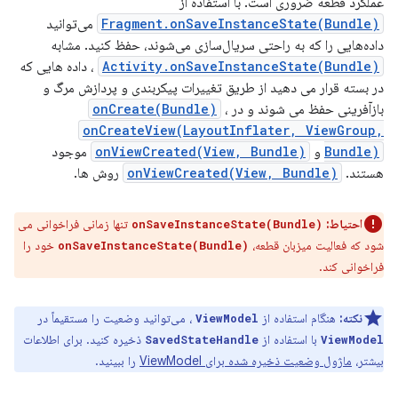
عملکرد قطعه ضروری است. با استفاده از
Fragment.onSaveInstanceState(Bundle)
می‌توانید
داده‌هایی را که به راحتی سریال‌سازی می‌شوند، حفظ کنید. مشابه
Activity.onSaveInstanceState(Bundle)
، داده هایی که
در بسته قرار می دهید از طریق تغییرات پیکربندی و پردازش مرگ و
بازآفرینی حفظ می شوند و در
،
onCreate(Bundle)
onCreateView(LayoutInflater, ViewGroup,
Bundle)
و
onViewCreated(View, Bundle)
موجود
هستند.
onViewCreated(View, Bundle)
روش ها.
احتیاط:
تنها زمانی فراخوانی می
onSaveInstanceState(Bundle)
شود که فعالیت میزبان قطعه،
خود را
onSaveInstanceState(Bundle)
فراخوانی کند.
نکته:
هنگام استفاده از
، می‌توانید وضعیت را مستقیماً در
ViewModel
با استفاده از
ذخیره کنید. برای اطلاعات
SavedStateHandle
ViewModel
بیشتر،
ماژول وضعیت ذخیره شده برای ViewModel
را ببینید.