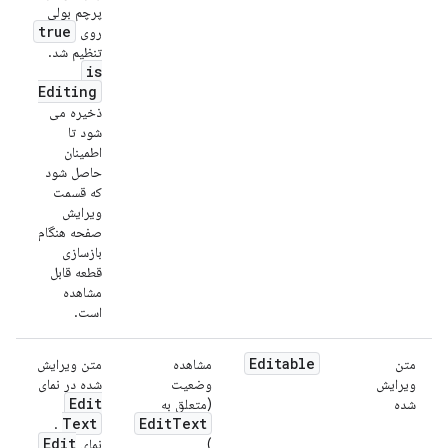
پرچم بولی
true
روی
تنظیم شد.
is
Editing
ذخیره می
شود تا
اطمینان
حاصل شود
که قسمت
ویرایش
صفحه هنگام
بازسازی
قطعه قابل
مشاهده
است.
Editable
متن
مشاهده
متن ویرایش
ویرایش
وضعیت
شده در نمای
Edit
شده
(متعلق به
Text
Edit
Text
.
Edit
)
نمای