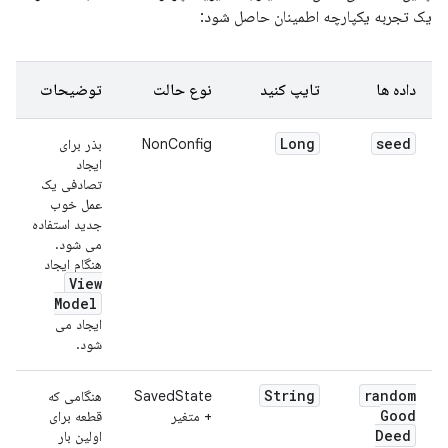
یک تجربه یکپارچه اطمینان حاصل شود:
داده ها
تایپ کنید
نوع حالت
توضیحات
Long
seed
NonConfig
بذر برای
ایجاد
تصادفی یک
عمل خوب
جدید استفاده
می شود.
هنگام ایجاد
View
Model
ایجاد می
شود.
String
random
SavedState
هنگامی که
Good
+ متغیر
قطعه برای
Deed
اولین بار