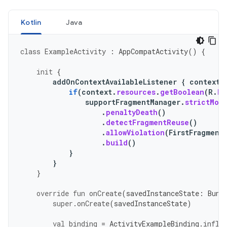
Kotlin
Java
class
ExampleActivity
:
AppCompatActivity
()
{
init
{
addOnContextAvailableListener
{
context
if
(
context
.
resources
.
getBoolean
(
R
.
bo
supportFragmentManager
.
strictMod
.
penaltyDeath
()
.
detectFragmentReuse
()
.
allowViolation
(
FirstFragment
.
build
()
}
}
}
override
fun
onCreate
(
savedInstanceState
:
Bund
super
.
onCreate
(
savedInstanceState
)
val
binding
=
ActivityExampleBinding
.
infla