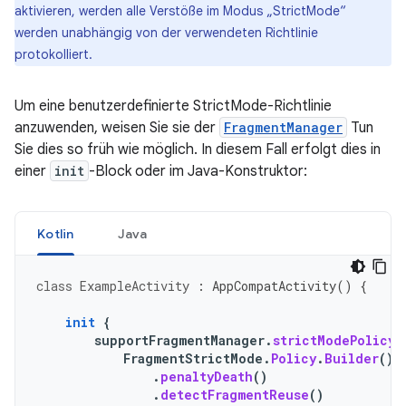
aktivieren, werden alle Verstöße im Modus „StrictMode“
werden unabhängig von der verwendeten Richtlinie
protokolliert.
Um eine benutzerdefinierte StrictMode-Richtlinie
anzuwenden, weisen Sie sie der
FragmentManager
Tun
Sie dies so früh wie möglich. In diesem Fall erfolgt dies in
einer
init
-Block oder im Java-Konstruktor:
Kotlin
Java
class
ExampleActivity
:
AppCompatActivity
()
{
init
{
supportFragmentManager
.
strictModePolicy
FragmentStrictMode
.
Policy
.
Builder
()
.
penaltyDeath
()
.
detectFragmentReuse
()