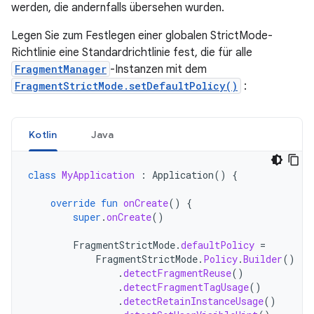
werden, die andernfalls übersehen wurden.
Legen Sie zum Festlegen einer globalen StrictMode-
Richtlinie eine Standardrichtlinie fest, die für alle
FragmentManager
-Instanzen mit dem
FragmentStrictMode.setDefaultPolicy()
:
Kotlin
Java
class
MyApplication
:
Application
()
{
override
fun
onCreate
()
{
super
.
onCreate
()
FragmentStrictMode
.
defaultPolicy
=
FragmentStrictMode
.
Policy
.
Builder
()
.
detectFragmentReuse
()
.
detectFragmentTagUsage
()
.
detectRetainInstanceUsage
()