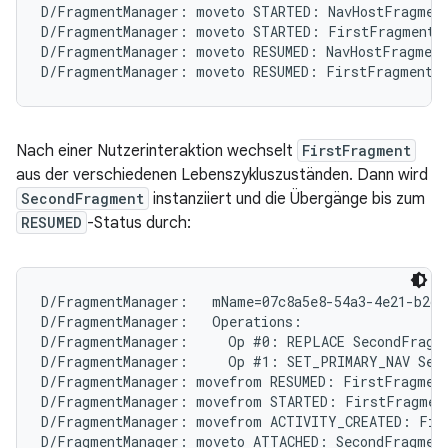
D/FragmentManager: moveto STARTED: NavHostFragment
D/FragmentManager: moveto STARTED: FirstFragment{c
D/FragmentManager: moveto RESUMED: NavHostFragment
Nach einer Nutzerinteraktion wechselt
FirstFragment
aus der verschiedenen Lebenszykluszuständen. Dann wird
SecondFragment
instanziiert und die Übergänge bis zum
RESUMED
-Status durch:
D/FragmentManager:   mName=07c8a5e8-54a3-4e21-b2cc
D/FragmentManager:   Operations:

D/FragmentManager:     Op #0: REPLACE SecondFragme
D/FragmentManager:     Op #1: SET_PRIMARY_NAV Seco
D/FragmentManager: movefrom RESUMED: FirstFragment
D/FragmentManager: movefrom STARTED: FirstFragment
D/FragmentManager: movefrom ACTIVITY_CREATED: Firs
D/FragmentManager: moveto ATTACHED: SecondFragment