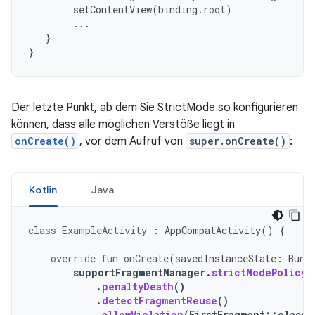
setContentView
(
binding
.
root
)
...
}
}
Der letzte Punkt, ab dem Sie StrictMode so konfigurieren
können, dass alle möglichen Verstöße liegt in
onCreate()
, vor dem Aufruf von
super.onCreate()
:
Kotlin
Java
class
ExampleActivity
:
AppCompatActivity
()
{
override
fun
onCreate
(
savedInstanceState
:
Bund
supportFragmentManager
.
strictModePolicy
.
penaltyDeath
()
.
detectFragmentReuse
()
.
allowViolation
(
FirstFragment
::
class
.