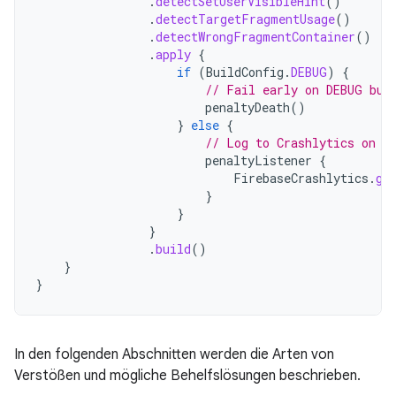
.
detectSetUserVisibleHint
()
.
detectTargetFragmentUsage
()
.
detectWrongFragmentContainer
()
.
apply
{
if
(
BuildConfig
.
DEBUG
)
{
// Fail early on DEBUG bui
penaltyDeath
()
}
else
{
// Log to Crashlytics on R
penaltyListener
{
FirebaseCrashlytics
.
ge
}
}
}
.
build
()
}
}
In den folgenden Abschnitten werden die Arten von
Verstößen und mögliche Behelfslösungen beschrieben.