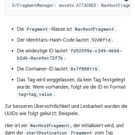
Die
Fragment
-Klasse ist
NavHostFragment
.
Der Identitäts-Hash-Code lautet
92d8f1d
.
Die eindeutige ID lautet
fd92599e-c349-4660-
b2d6-0ece9ec72f7b
.
Die Container-ID lautet
0x7f080116
.
Das Tag wird weggelassen, da kein Tag festgelegt
wurde. Wenn vorhanden, folgt sie die ID im Format
tag=tag_value
.
Zur besseren Übersichtlichkeit und Lesbarkeit wurden die
UUIDs wie folgt gekürzt: Beispiele.
Hier ist ein
NavHostFragment
, der initialisiert wird, und
dann der
startDestination
Fragment
vom Typ