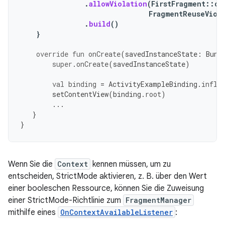
.
allowViolation
(
FirstFragment
::
cl
FragmentReuseViol
.
build
()
}
override
fun
onCreate
(
savedInstanceState
:
Bund
super
.
onCreate
(
savedInstanceState
)
val
binding
=
ActivityExampleBinding
.
infla
setContentView
(
binding
.
root
)
...
}
}
Wenn Sie die
Context
kennen müssen, um zu
entscheiden, StrictMode aktivieren, z. B. über den Wert
einer booleschen Ressource, können Sie die Zuweisung
einer StrictMode-Richtlinie zum
FragmentManager
mithilfe eines
OnContextAvailableListener
: