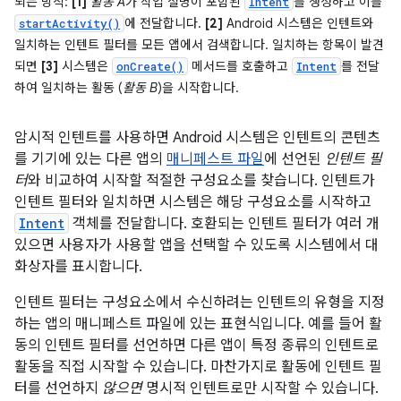
되는 방식:
[1]
활동 A
가 작업 설명이 포함된
를 생성하고 이를
Intent
에 전달합니다.
[2]
Android 시스템은 인텐트와
startActivity()
일치하는 인텐트 필터를 모든 앱에서 검색합니다. 일치하는 항목이 발견
되면
[3]
시스템은
메서드를 호출하고
를 전달
onCreate()
Intent
하여 일치하는 활동 (
활동 B
)을 시작합니다.
암시적 인텐트를 사용하면 Android 시스템은 인텐트의 콘텐츠
를 기기에 있는 다른 앱의
매니페스트 파일
에 선언된
인텐트 필
터
와 비교하여 시작할 적절한 구성요소를 찾습니다. 인텐트가
인텐트 필터와 일치하면 시스템은 해당 구성요소를 시작하고
Intent
객체를 전달합니다. 호환되는 인텐트 필터가 여러 개
있으면 사용자가 사용할 앱을 선택할 수 있도록 시스템에서 대
화상자를 표시합니다.
인텐트 필터는 구성요소에서 수신하려는 인텐트의 유형을 지정
하는 앱의 매니페스트 파일에 있는 표현식입니다. 예를 들어 활
동의 인텐트 필터를 선언하면 다른 앱이 특정 종류의 인텐트로
활동을 직접 시작할 수 있습니다. 마찬가지로 활동에 인텐트 필
터를 선언하지
않으면
명시적 인텐트로만 시작할 수 있습니다.