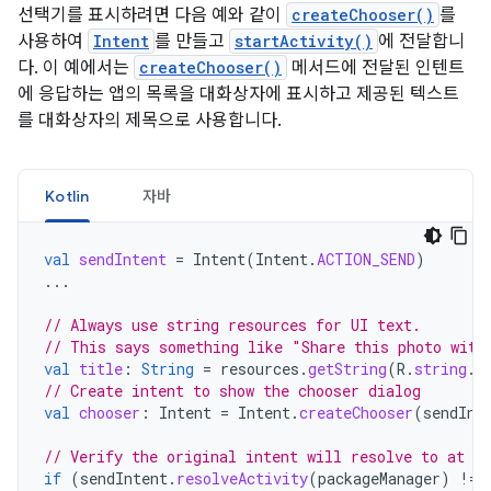
선택기를 표시하려면 다음 예와 같이
createChooser()
를
사용하여
Intent
를 만들고
startActivity()
에 전달합니
다. 이 예에서는
createChooser()
메서드에 전달된 인텐트
에 응답하는 앱의 목록을 대화상자에 표시하고 제공된 텍스트
를 대화상자의 제목으로 사용합니다.
Kotlin
자바
val
sendIntent
=
Intent
(
Intent
.
ACTION_SEND
)
...
// Always use string resources for UI text.
// This says something like "Share this photo with
val
title
:
String
=
resources
.
getString
(
R
.
string
.
c
// Create intent to show the chooser dialog
val
chooser
:
Intent
=
Intent
.
createChooser
(
sendInt
// Verify the original intent will resolve to at le
if
(
sendIntent
.
resolveActivity
(
packageManager
)
!=