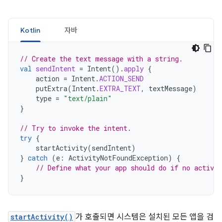
Kotlin
자바
// Create the text message with a string.
val
sendIntent
=
Intent
().
apply
{
action
=
Intent
.
ACTION_SEND
putExtra
(
Intent
.
EXTRA_TEXT
,
textMessage
)
type
=
"text/plain"
}
// Try to invoke the intent.
try
{
startActivity
(
sendIntent
)
}
catch
(
e
:
ActivityNotFoundException
)
{
// Define what your app should do if no activit
}
startActivity()
가 호출되면 시스템은 설치된 모든 앱을 검