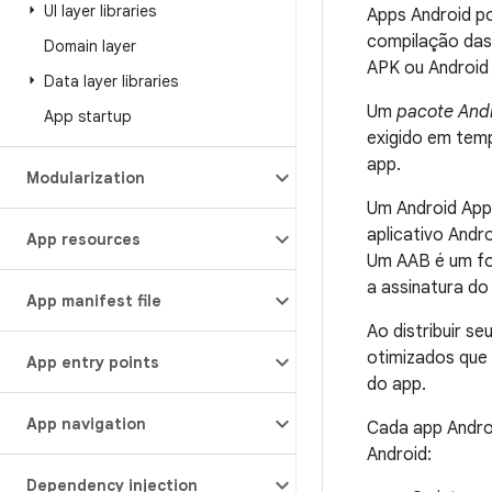
UI layer libraries
Apps Android po
compilação das
Domain layer
APK ou Android
Data layer libraries
Um
pacote And
App startup
exigido em temp
app.
Modularization
Um Android App
aplicativo Andr
App resources
Um AAB é um for
a assinatura do
App manifest file
Ao distribuir s
otimizados que 
App entry points
do app.
App navigation
Cada app Andro
Android:
Dependency injection