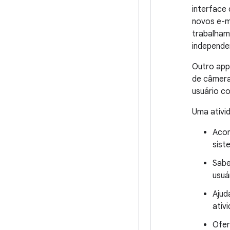
interface 
novos e-ma
trabalham
independe
Outro app
de câmera 
usuário c
Uma ativid
Acom
sist
Sabe
usuá
Ajud
ativ
Ofer