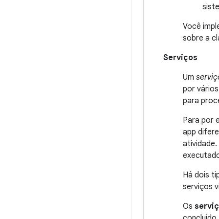
sist
Você impl
sobre a c
Serviços
Um
serviç
por vário
para proc
Para por 
app difer
atividade.
executado 
Há dois ti
serviços v
Os
serviç
concluído