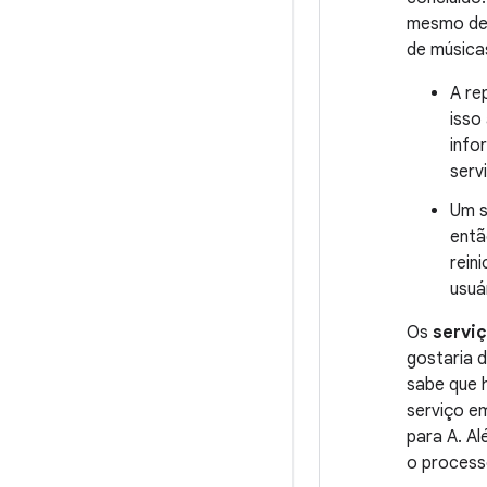
mesmo dep
de música
A re
isso
info
serv
Um s
entã
rein
usuá
Os
servi
gostaria 
sabe que 
serviço e
para A. Al
o process