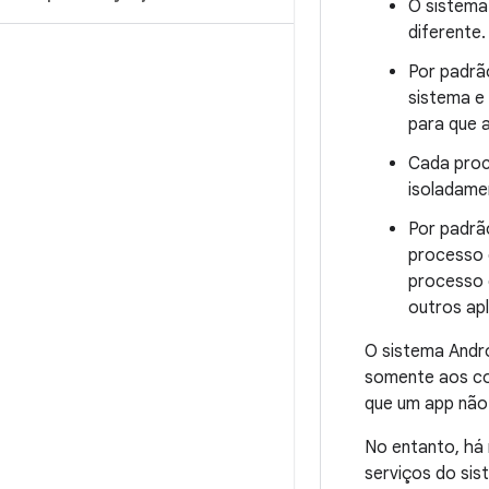
O sistema
diferente.
Por padrão
sistema e
para que a
Cada proc
isoladame
Por padrão
processo 
processo 
outros apl
O sistema Andr
somente aos co
que um app não
No entanto, há
serviços do sis