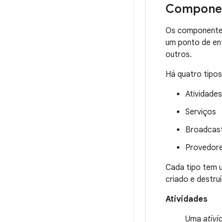
Componen
Os componentes
um ponto de en
outros.
Há quatro tipo
Atividades
Serviços
Broadcast
Provedor
Cada tipo tem u
criado e destru
Atividades
Uma
ativ