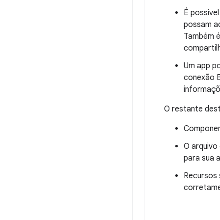
É possíve
possam ac
Também é 
compartil
Um app po
conexão B
informaçõ
O restante des
Component
O arquivo
para sua 
Recursos 
corretame