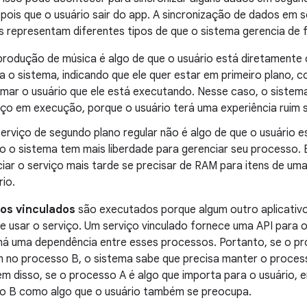
ois que o usuário sair do app. A sincronização de dados em 
s representam diferentes tipos de que o sistema gerencia de 
produção de música é algo de que o usuário está diretamente c
 a o sistema, indicando que ele quer estar em primeiro plano, 
rmar o usuário que ele está executando. Nesse caso, o sistem
iço em execução, porque o usuário terá uma experiência ruim 
erviço de segundo plano regular não é algo de que o usuário e
o o sistema tem mais liberdade para gerenciar seu processo. 
iciar o serviço mais tarde se precisar de RAM para itens de u
rio.
ços vinculados
são executados porque algum outro aplicativo
de usar o serviço. Um serviço vinculado fornece uma API para 
há uma dependência entre esses processos. Portanto, se o pr
m no processo B, o sistema sabe que precisa manter o proce
ém disso, se o processo A é algo que importa para o usuário, 
o B como algo que o usuário também se preocupa.