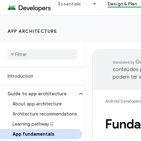
Essentials
Design & Plan
APP ARCHITECTURE
conteúdos p
Introduction
podem ter e
Guide to app architecture
Android Developer
About app architecture
Architecture recommendations
Funda
Learning pathway ⍈
App fundamentals