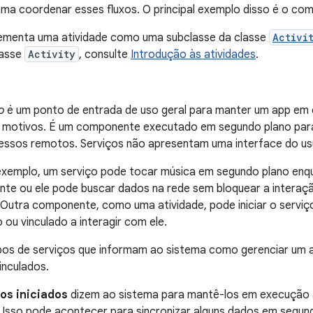
ema coordenar esses fluxos. O principal exemplo disso é o co
ementa uma atividade como uma subclasse da classe
Activi
lasse
Activity
, consulte
Introdução às atividades
.
o
é um ponto de entrada de uso geral para manter um app em
s motivos. É um componente executado em segundo plano para 
essos remotos. Serviços não apresentam uma interface do us
exemplo, um serviço pode tocar música em segundo plano enq
ente ou ele pode buscar dados na rede sem bloquear a intera
 Outra componente, como uma atividade, pode iniciar o serviço 
ou vinculado a interagir com ele.
pos de serviços que informam ao sistema como gerenciar um apl
inculados.
os iniciados
dizem ao sistema para mantê-los em execução a
. Isso pode acontecer para sincronizar alguns dados em segun