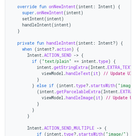
override
fun
onNewIntent
(
intent
:
Intent
)
{
super
.
onNewIntent
(
intent
)
setIntent
(
intent
)
handleIntent
(
intent
)
}
private
fun
handleIntent
(
intent
:
Intent?)
{
when
(
intent
?.
action
)
{
Intent
.
ACTION_SEND
-
>
{
if
(
"text/plain"
==
intent
.
type
)
{
intent
.
getStringExtra
(
Intent
.
EXTRA_TEXT
)
viewModel
.
handleText
(
it
)
// Update UI 
}
}
else
if
(
intent
.
type
?.
startsWith
(
"image/
(
intent
.
getParcelableExtra
(
Intent
.
EXTRA_
viewModel
.
handleImage
(
it
)
// Update UI
}
}
}
Intent
.
ACTION_SEND_MULTIPLE
-
>
{
if
(
intent
.
type
?.
startsWith
(
"image/"
)
==