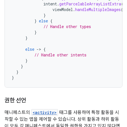
intent
.
getParcelableArrayListExtra
(
I
viewModel
.
handleMultipleImages
(
i
}
}
else
{
// Handle other types
}
}
else
-
>
{
// Handle other intents
}
}
}
}
권한 선언
매니페스트의
<activity>
태그를 사용하여 특정 활동을 시
작할 수 있는 앱을 제어할 수 있습니다. 상위 활동과 하위 활동
이 모두 각 매니페스트에서 동일한 권한을 가지고 있지 않다면