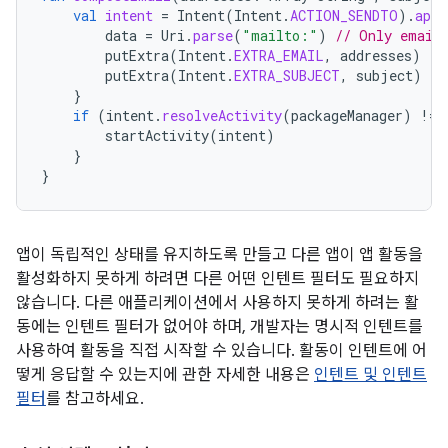
val
intent
=
Intent
(
Intent
.
ACTION_SENDTO
).
appl
data
=
Uri
.
parse
(
"mailto:"
)
// Only email 
putExtra
(
Intent
.
EXTRA_EMAIL
,
addresses
)
putExtra
(
Intent
.
EXTRA_SUBJECT
,
subject
)
}
if
(
intent
.
resolveActivity
(
packageManager
)
!=
startActivity
(
intent
)
}
}
앱이 독립적인 상태를 유지하도록 만들고 다른 앱이 앱 활동을
활성화하지 못하게 하려면 다른 어떤 인텐트 필터도 필요하지
않습니다. 다른 애플리케이션에서 사용하지 못하게 하려는 활
동에는 인텐트 필터가 없어야 하며, 개발자는 명시적 인텐트를
사용하여 활동을 직접 시작할 수 있습니다. 활동이 인텐트에 어
떻게 응답할 수 있는지에 관한 자세한 내용은
인텐트 및 인텐트
필터
를 참고하세요.