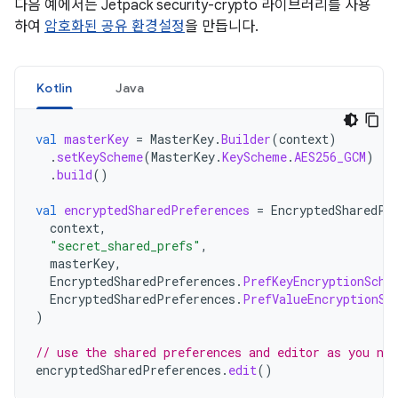
다음 예에서는 Jetpack security-crypto 라이브러리를 사용
하여
암호화된 공유 환경설정
을 만듭니다.
Kotlin
Java
val
masterKey
=
MasterKey
.
Builder
(
context
)
.
setKeyScheme
(
MasterKey
.
KeyScheme
.
AES256_GCM
)
.
build
()
val
encryptedSharedPreferences
=
EncryptedSharedPr
context
,
"secret_shared_prefs"
,
masterKey
,
EncryptedSharedPreferences
.
PrefKeyEncryptionSche
EncryptedSharedPreferences
.
PrefValueEncryptionSc
)
// use the shared preferences and editor as you no
encryptedSharedPreferences
.
edit
()