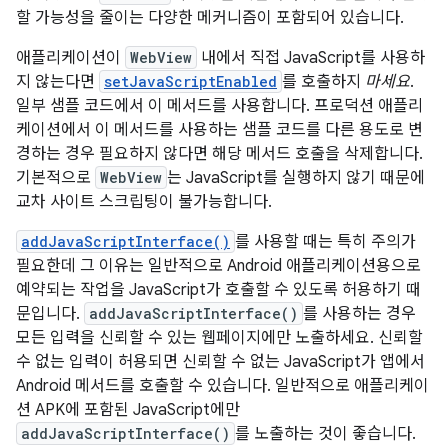
할 가능성을 줄이는 다양한 메커니즘이 포함되어 있습니다.
애플리케이션이
WebView
내에서 직접 JavaScript를 사용하
지 않는다면
setJavaScriptEnabled
를 호출하지
마세요
.
일부 샘플 코드에서 이 메서드를 사용합니다. 프로덕션 애플리
케이션에서 이 메서드를 사용하는 샘플 코드를 다른 용도로 변
경하는 경우 필요하지 않다면 해당 메서드 호출을 삭제합니다.
기본적으로
WebView
는 JavaScript를 실행하지 않기 때문에
교차 사이트 스크립팅이 불가능합니다.
addJavaScriptInterface()
를 사용할 때는 특히 주의가
필요한데 그 이유는 일반적으로 Android 애플리케이션용으로
예약되는 작업을 JavaScript가 호출할 수 있도록 허용하기 때
문입니다.
addJavaScriptInterface()
를 사용하는 경우
모든 입력을 신뢰할 수 있는 웹페이지에만 노출하세요. 신뢰할
수 없는 입력이 허용되면 신뢰할 수 없는 JavaScript가 앱에서
Android 메서드를 호출할 수 있습니다. 일반적으로 애플리케이
션 APK에 포함된 JavaScript에만
addJavaScriptInterface()
를 노출하는 것이 좋습니다.