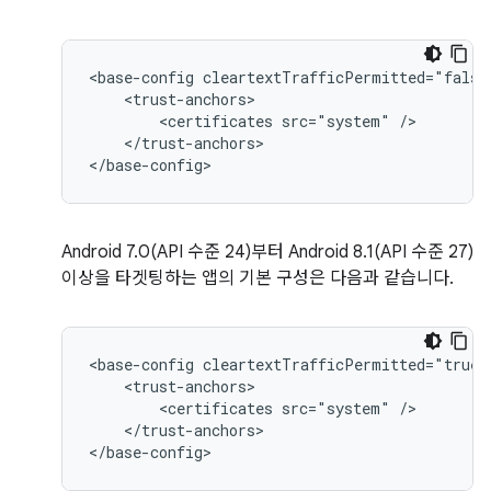
<base-config
<certificates
src="system"
</trust-anchors>

</base-config>
Android 7.0(API 수준 24)부터 Android 8.1(API 수준 27)
이상을 타겟팅하는 앱의 기본 구성은 다음과 같습니다.
<base-config
<certificates
src="system"
</trust-anchors>

</base-config>