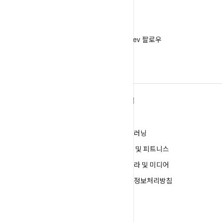
X
X에서 @AndroidDev 팔로우
ANDROID 자세히 알아보기
탐색
Android
게임
엔터프라이즈용 Android
머신러닝
보안
건강 및 피트니스
소스
카메라 및 미디어
뉴스
개인정보처리방침
블로그
5G
팟캐스트