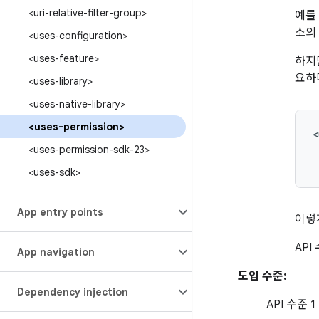
<uri-relative-filter-group>
예를 
소의
<uses-configuration>
<uses-feature>
하지만
요하
<uses-library>
<uses-native-library>
<uses-permission>
<uses-permission-sdk-23>
<uses-sdk>
App entry points
이렇게
API
App navigation
도입 수준:
Dependency injection
API 수준 1