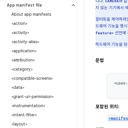
니다.
와 같
CAMERA
App manifest file
지 않는 기기에서 
About app manifests
필터링을 제어하려
<action>
드웨어 기능을 명시
<activity>
선언에 
feature>
<activity-alias>
하드웨어 기능을 암
<application>
<attribution>
문법
<category>
<compatible-screens>
<uses-
<data>
<grant-uri-permission>
<instrumentation>
포함된 위치:
<intent-filter>
<manifes
<layout>