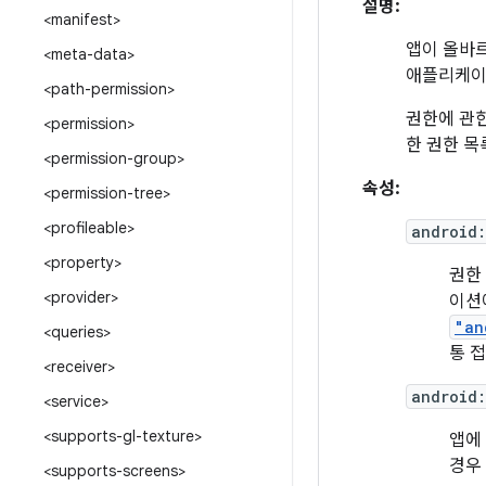
설명:
<manifest>
앱이 올바르
<meta-data>
애플리케이션
<path-permission>
권한에 관
<permission>
한 권한 
<permission-group>
속성:
<permission-tree>
<profileable>
android
<property>
권한
<provider>
이션
"an
<queries>
통 
<receiver>
android
<service>
<supports-gl-texture>
앱에
경우
<supports-screens>