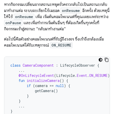
หากกิจกรรมเปลี่ยนจากสถานะหยุดชั่วคราวกลับไปเป็นสถานะกลับ
มาทำงานต่อ ระบบจะเรียกใช้เมธอด
onResume
อีกครั้ง ด้วยเหตุนี้
ให้ใช้
onResume
เพื่อ เริ่มต้นคอมโพเนนต์ที่คุณเผยแพร่ระหว่าง
onPause
และเพื่อทำการเริ่มต้นอื่นๆ ที่ต้องเกิดขึ้นทุกครั้งที่
กิจกรรมเข้าสู่สถานะ "กลับมาทำงานต่อ"
ต่อไปนี้คือตัวอย่างคอมโพเนนต์ที่รับรู้ถึงวงจร ซึ่งเข้าถึงกล้องเมื่อ
คอมโพเนนต์ได้รับเหตุการณ์
ON_RESUME
class
CameraComponent
:
LifecycleObserver
{
...
@OnLifecycleEvent
(
Lifecycle
.
Event
.
ON_RESUME
)
fun
initializeCamera
()
{
if
(
camera
==
null
)
{
getCamera
()
}
}
...
}