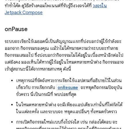
ทําซ้ำโค้ด ดูวิธีสร้างคอมโพเนนต์ที่รับรู้ถึงวงจรได้ที่
วงจรใน
Jetpack Compose
on
Pause
ระบบจะเรียกใช้เมธอดนี้เป็นสัญญาณแรกที่บ่งบอกว่าผู้ใช้กำลังจะ
ออกจาก กิจกรรมของคุณ แม้ว่าไม่ได้หมายความว่าระบบจะทำลาย
กิจกรรมเสมอไป ซึ่งบ่งบอกว่ากิจกรรมไม่ได้อยู่ในเบื้องหน้าอีกต่อไป
แต่ยังคง มองเห็นได้หากผู้ใช้อยู่ในโหมดหลายหน้าต่าง กิจกรรมอาจ
เข้าสู่สถานะนี้ได้จากหลายสาเหตุ ดังนี้
เหตุการณ์ที่ขัดจังหวะการเรียกใช้แอปตามที่อธิบายไว้ในส่วน
เกี่ยวกับ การเรียกกลับ
onResume
จะหยุดกิจกรรมปัจจุบัน
ชั่วคราว นี่เป็นกรณีที่ พบบ่อยที่สุด
ในโหมดหลายหน้าต่าง จะมีเพียงแอปเดียวเท่านั้นที่โฟกัสได้
ในแต่ละครั้ง และระบบจะ หยุดแอปอื่นๆ ทั้งหมดชั่วคราว
การเปิดกิจกรรมใหม่แบบกึ่งโปร่งใส เช่น กล่องโต้ตอบ จะ
หยุดกิจกรรมที่ครอบคลุมไว้ชั่วคราว ตราบใดที่กิจกรรมยังมอง