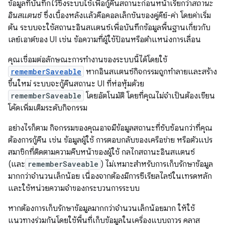
ข้อมูลที่บันทึกไว้ซึ่งระบบใช้เพื่อกู้คืนสถานะก่อนหน้าเรียกว่า
สถานะ
อินสแตนซ์
ซึ่งเบื้องหลังแล้วคือคอลเล็กชันของคู่คีย์-ค่า โดยค่าเริ่ม
ต้น ระบบจะใช้สถานะอินสแตนซ์เพื่อบันทึกข้อมูลพื้นฐานเกี่ยวกับ
เลย์เอาต์ของ UI เช่น ข้อความที่ผู้ใช้ป้อนหรือตำแหน่งการเลื่อน
คุณเชื่อมต่อลักษณะการทำงานของระบบนี้ได้โดยใช้
rememberSaveable
หากอินสแตนซ์กิจกรรมถูกทำลายและสร้าง
ขึ้นใหม่ ระบบจะกู้คืนสถานะ UI ที่ห่อหุ้มด้วย
rememberSaveable
โดยอัตโนมัติ โดยที่คุณไม่จำเป็นต้องเขียน
โค้ดเพิ่มเติมระดับกิจกรรม
อย่างไรก็ตาม กิจกรรมของคุณอาจมีข้อมูลสถานะที่ซับซ้อนกว่าที่คุณ
ต้องการกู้คืน เช่น ข้อมูลผู้ใช้ การตอบกลับของเครือข่าย หรือตัวแปร
สมาชิกที่ติดตามความคืบหน้าของผู้ใช้ กลไกสถานะอินสแตนซ์
(และ
rememberSaveable
) ไม่เหมาะสำหรับการเก็บรักษาข้อมูล
มากกว่าจำนวนเล็กน้อย เนื่องจากต้องมีการซีเรียลไลซ์ในเทรดหลัก
และใช้หน่วยความจำของกระบวนการระบบ
หากต้องการเก็บรักษาข้อมูลมากกว่าจำนวนเล็กน้อยมาก ให้ใช้
แนวทางร่วมกันโดยใช้พื้นที่เก็บข้อมูลในเครื่องแบบถาวร คลาส