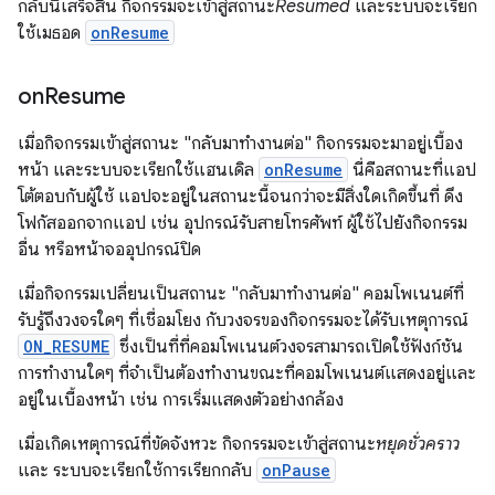
กลับนี้เสร็จสิ้น กิจกรรมจะเข้าสู่สถานะ
Resumed
และระบบจะเรียก
ใช้เมธอด
onResume
on
Resume
เมื่อกิจกรรมเข้าสู่สถานะ "กลับมาทำงานต่อ" กิจกรรมจะมาอยู่เบื้อง
หน้า และระบบจะเรียกใช้แฮนเดิล
onResume
นี่คือสถานะที่แอป
โต้ตอบกับผู้ใช้ แอปจะอยู่ในสถานะนี้จนกว่าจะมีสิ่งใดเกิดขึ้นที่ ดึง
โฟกัสออกจากแอป เช่น อุปกรณ์รับสายโทรศัพท์ ผู้ใช้ไปยังกิจกรรม
อื่น หรือหน้าจออุปกรณ์ปิด
เมื่อกิจกรรมเปลี่ยนเป็นสถานะ "กลับมาทำงานต่อ" คอมโพเนนต์ที่
รับรู้ถึงวงจรใดๆ ที่เชื่อมโยง กับวงจรของกิจกรรมจะได้รับเหตุการณ์
ON_RESUME
ซึ่งเป็นที่ที่คอมโพเนนต์วงจรสามารถเปิดใช้ฟังก์ชัน
การทำงานใดๆ ที่จำเป็นต้องทำงานขณะที่คอมโพเนนต์แสดงอยู่และ
อยู่ในเบื้องหน้า เช่น การเริ่มแสดงตัวอย่างกล้อง
เมื่อเกิดเหตุการณ์ที่ขัดจังหวะ กิจกรรมจะเข้าสู่สถานะ
หยุดชั่วคราว
และ ระบบจะเรียกใช้การเรียกกลับ
onPause