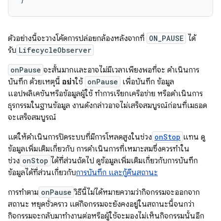
ตัวอย่างนี้จะวางโค้ดการปล่อยกล้องหลังจากที่
ON_PAUSE
ได้
รับ
LifecycleObserver
onPause
จะสั้นมากและอาจไม่มีเวลาเพียงพอที่จะ ดำเนินการ
บันทึก ด้วยเหตุนี้
อย่า
ใช้
onPause
เพื่อบันทึก ข้อมูล
แอปพลิเคชันหรือข้อมูลผู้ใช้ ทำการเรียกเครือข่าย หรือดำเนินการ
ธุรกรรมในฐานข้อมูล งานดังกล่าวอาจไม่เสร็จสมบูรณ์ก่อนที่เมธอด
จะเสร็จสมบูรณ์
แต่ให้ดำเนินการปิดระบบที่มีการโหลดสูงในช่วง
onStop
แทน ดู
ข้อมูลเพิ่มเติมเกี่ยวกับ การดำเนินการที่เหมาะสมซึ่งควรทำใน
ช่วง
onStop
ได้ที่ส่วนถัดไป ดูข้อมูลเพิ่มเติมเกี่ยวกับการบันทึก
ข้อมูลได้ที่ส่วนเกี่ยวกับ
การบันทึก และกู้คืนสถานะ
การทำตาม
onPause
วิธีนี้ไม่ได้หมายความว่ากิจกรรมจะออกจาก
สถานะ หยุดชั่วคราว แต่กิจกรรมจะยังคงอยู่ในสถานะนี้จนกว่า
กิจกรรมจะกลับมาทำงานต่อหรือผู้ใช้จะมองไม่เห็นกิจกรรมนั้นอีก