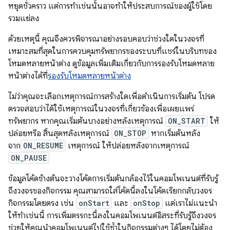
หยุดชั่วคราว แต่การทำเช่นนั้นอาจทำให้ประสบการณ์ของผู้ใช้โดย
รวมแย่ลง
ด้วยเหตุนี้ คุณจึงควรพิจารณาอย่างรอบคอบว่าช่วงใดในวงจรที่
เหมาะสมที่สุดในการควบคุมทรัพยากรของระบบที่แชร์ในบริบทของ
โหมดหลายหน้าต่าง ดูข้อมูลเพิ่มเติมเกี่ยวกับการรองรับโหมดหลาย
หน้าต่างได้ที่
รองรับโหมดหลายหน้าต่าง
ไม่ว่าคุณจะเลือกเหตุการณ์การสร้างใดเพื่อดำเนินการเริ่มต้น โปรด
ตรวจสอบว่าได้ใช้เหตุการณ์ในวงจรที่เกี่ยวข้องเพื่อเผยแพร่
ทรัพยากร หากคุณเริ่มต้นบางอย่างหลังเหตุการณ์
ON_START
ให้
ปล่อยหรือ สิ้นสุดหลังเหตุการณ์
ON_STOP
หากเริ่มต้นหลัง
จาก
ON_RESUME
เหตุการณ์ ให้ปล่อยหลังจากเหตุการณ์
ON_PAUSE
ข้อมูลโค้ดข้างต้นจะวางโค้ดการเริ่มต้นกล้องไว้ในคอมโพเนนต์ที่รับรู้
ถึงวงจรของกิจกรรม คุณสามารถใส่โค้ดนี้ลงในโค้ดเรียกกลับวงจร
กิจกรรมโดยตรง เช่น
onStart
และ
onStop
แต่เราไม่แนะนำ
ให้ทำเช่นนี้ การเพิ่มตรรกะนี้ลงในคอมโพเนนต์อิสระที่รับรู้ถึงวงจร
ช่วยให้คุณนําคอมโพเนนต์ไปใช้ซ้ำในกิจกรรมต่างๆ ได้โดยไม่ต้อง