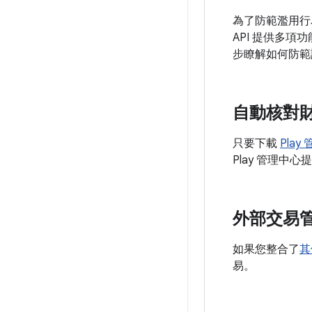
為了防範濫用行為，
API 提供多
步瞭解如何防範
自動核對
只要下載
Pla
Play 管理
外部交易
如果您整合了
其
易。