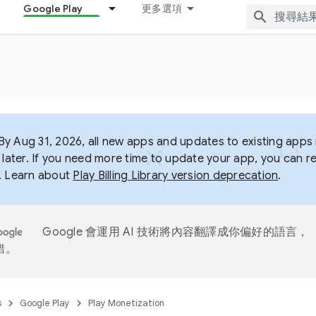
Google Play
更多選項
y Aug 31, 2026, all new apps and updates to existing apps m
 later. If you need more time to update your app, you can r
. Learn about
Play Billing Library version deprecation
.
Google 會運用 AI 技術將內容翻譯成你偏好的語言，
錯。
s
Google Play
Play Monetization