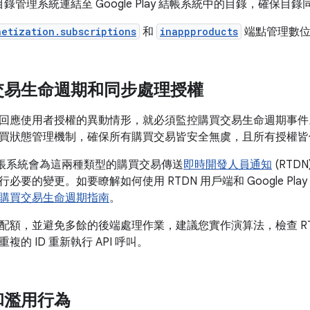
錄管理系統連結至 Google Play 結帳系統中的目錄，確保目
netization.subscriptions
和
inappproducts
端點管理數位
交易生命週期和同步處理授權
回應使用者授權的異動情形，就必須監控購買交易生命週期事件
買狀態管理機制，確保所有購買交易皆安全無虞，且所有授權皆
ay 結帳系統會為這兩種類型的購買交易傳送
即時開發人員通知
(RT
要的變更。如要瞭解如何使用 RTDN 用戶端和 Google Play De
購買交易生命週期指南
。
I 配額，並避免多餘的後端處理作業，建議您實作演算法，檢查 RT
的 ID 重新執行 API 呼叫。
和濫用行為