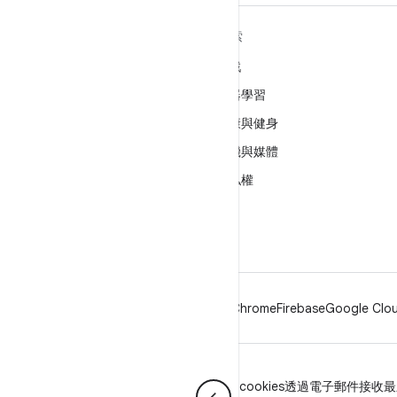
深入瞭解 ANDROID
探索
Android
遊戲
企業專用 Android
機器學習
安全性
健康與健身
原始碼
相機與媒體
新聞
隱私權
網誌
5G
Podcast
Android
Chrome
Firebase
Google Clou
隱私權
授權
品牌宣傳指南
Manage cookies
透過電子郵件接收最