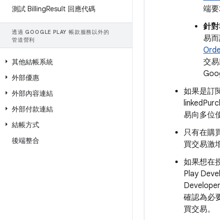
端要
測試 Billing
Result 回應代碼
針對
透過 GOOGLE PLAY 帳款服務以外的
易而
管道營利
Orde
交易
其他結帳系統
Go
外部優惠
如果是訂閱項目
外部內容連結
linked
外部付款連結
易向多位
結帳方式
只有在購買
後端整合
買交易激增
如果想在
Play 
Develop
確認為必要
買交易。