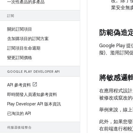
改。除了
一次性產品的多產品
業安全無
訂閱
關於訂閱項目
防範偽造
含加購項目的訂閱方案
Google P
訂閱項目生命週期
擬)、濫用訂閱
變更訂閱價格
GOOGLE PLAY DEVELOPER API
將敏感邏
API 參考資料
在應用程式設計
即時開發人員通知參考資料
被修改或竄改的
Play Developer API 版本資訊
舉例來說，線上
已淘汰的 API
此外，如果您發
伺服器後端整合
在前端進行相較