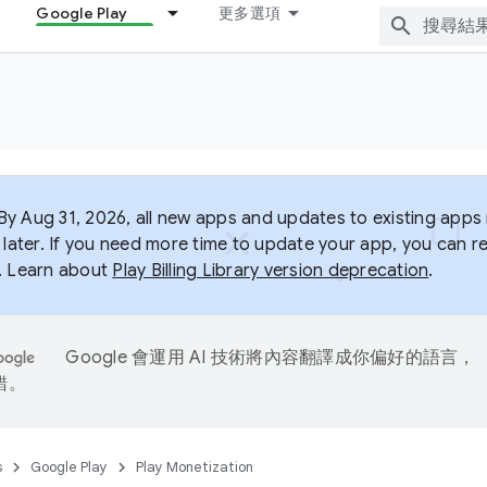
Google Play
更多選項
y Aug 31, 2026, all new apps and updates to existing apps m
 later. If you need more time to update your app, you can r
. Learn about
Play Billing Library version deprecation
.
Google 會運用 AI 技術將內容翻譯成你偏好的語言，
錯。
s
Google Play
Play Monetization