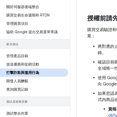
關於伺服器後端整合
購買交易生命週期和 RTDN
授權前請
管理購買項目
購買交易驗證和
協助 Google 提出交易退單爭議
業：
最佳做法
將對應的 p
錄。
管理產品目錄
確認目前購買
放送優惠和促銷活動
全域唯一
打擊詐欺與濫用行為
使用 Googl
開發人員酬載
向 Goo
查詢購買記錄
如果您認
式內商品
測試及疑難排解
資格
測試整合作業
obfu