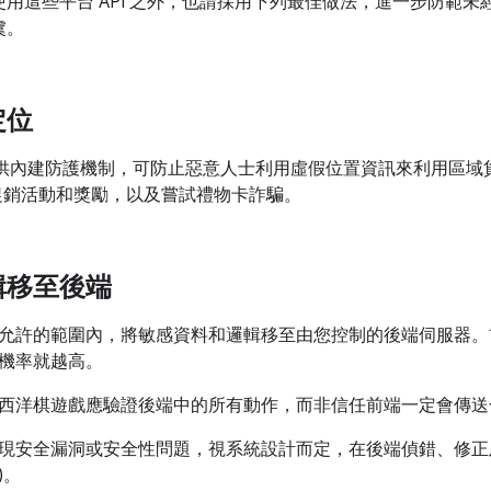
使用這些平台 API 之外，也請採用下列最佳做法，進一步防範
虞。
定位
lay 提供內建防護機制，可防止惡意人士利用虛假位置資訊來利用區
促銷活動和獎勵，以及嘗試禮物卡詐騙。
輯移至後端
允許的範圍內，將敏感資料和邏輯移至由您控制的後端伺服器。
機率就越高。
西洋棋遊戲應驗證後端中的所有動作，而非信任前端一定會傳送
現安全漏洞或安全性問題，視系統設計而定，在後端偵錯、修正及
)。