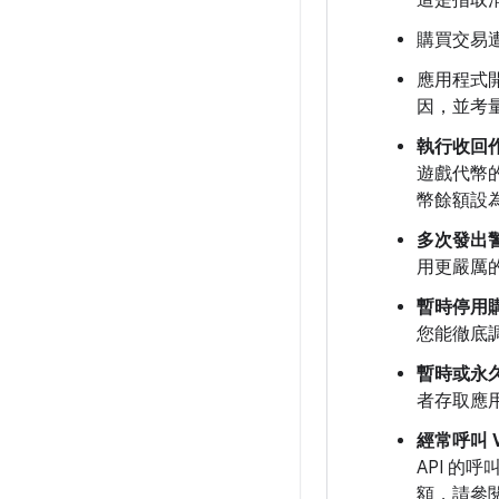
這是指取
購買交易
應用程式
因，並考
執行收回
遊戲代幣
幣餘額設
多次發出
用更嚴厲
暫時停用
您能徹底
暫時或永
者存取應
經常呼叫
API 的呼
額，請參