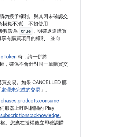
請勿授予權利。與其因未確認交
為模糊不清)，不如使用
參數設為
true
，明確退還購買
再享有購買項目的權利，並向
seToken
時，請一併將
oken 的授權，確保不會針對同一筆購買交
易。如果 CANCELLED 購
「
處理未完成的交易
」。
rchases.products:consume
端伺服器上呼叫相關的 Play
subscriptions:acknowledge
。
的授權。您應在授權後立即確認購