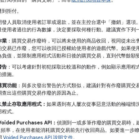
消訂閱項目的「購買交易」
，而非
取消訂閱項目本身
。
遭到拒付。
開發人員取消使用者訂單或退款，並在主控台選中「撤銷」選項
量使用者過往的行為數據，決定要採取何種行動。建議實作下列
作業
：購買交易作廢時，可以將未使用的商品收回，視同從未出
的交易已作廢，您可以收回已授權給使用者的遊戲代幣。如果使
為負值，並限制應用程式活動和日後的購買交易，直到代幣餘額
警告
：可以考慮針對初犯採取比較溫和的動作，例如顯示應用程
的措施。
購買功能
：與多次發出警告的方式類似，建議針對有作廢購買交
調查出這些購買交易作廢的原因為止。
久禁止存取應用程式：
如果遇到有人屢次從事惡意活動的極端情
用程式。
Voided Purchases API：
偵測到一或多筆作廢的購買交易時，建議提高對
叫頻率，在使用者能消耗購買交易前先行收回商品。如要進一步瞭解 Voide
閱
Voided Purchases API 說明文件
。