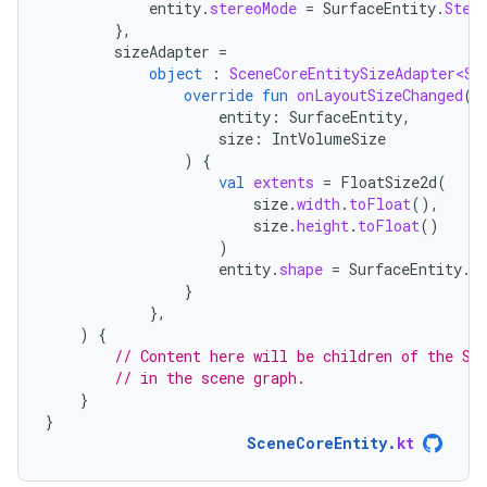
entity
.
stereoMode
=
SurfaceEntity
.
Ster
},
sizeAdapter
=
object
:
SceneCoreEntitySizeAdapter<Su
override
fun
onLayoutSizeChanged
(
entity
:
SurfaceEntity
,
size
:
IntVolumeSize
)
{
val
extents
=
FloatSize2d
(
size
.
width
.
toFloat
(),
size
.
height
.
toFloat
()
)
entity
.
shape
=
SurfaceEntity
.
S
}
},
)
{
// Content here will be children of the Sc
// in the scene graph.
}
}
SceneCoreEntity
.
kt