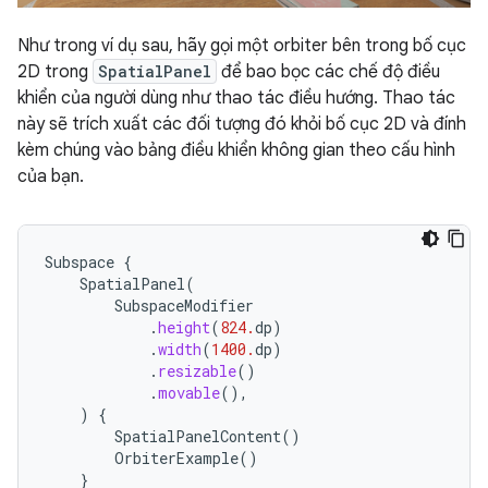
Như trong ví dụ sau, hãy gọi một orbiter bên trong bố cục
2D trong
SpatialPanel
để bao bọc các chế độ điều
khiển của người dùng như thao tác điều hướng. Thao tác
này sẽ trích xuất các đối tượng đó khỏi bố cục 2D và đính
kèm chúng vào bảng điều khiển không gian theo cấu hình
của bạn.
Subspace
{
SpatialPanel
(
SubspaceModifier
.
height
(
824.
dp
)
.
width
(
1400.
dp
)
.
resizable
()
.
movable
(),
)
{
SpatialPanelContent
()
OrbiterExample
()
}