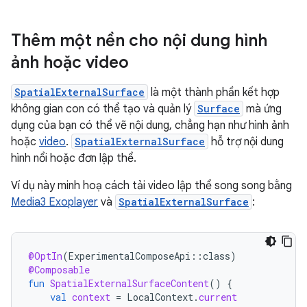
Thêm một nền cho nội dung hình
ảnh hoặc video
SpatialExternalSurface
là một thành phần kết hợp
không gian con có thể tạo và quản lý
Surface
mà ứng
dụng của bạn có thể vẽ nội dung, chẳng hạn như hình ảnh
hoặc
video
.
SpatialExternalSurface
hỗ trợ nội dung
hình nổi hoặc đơn lập thể.
Ví dụ này minh hoạ cách tải video lập thể song song bằng
Media3 Exoplayer
và
SpatialExternalSurface
:
@OptIn
(
ExperimentalComposeApi
::
class
)
@Composable
fun
SpatialExternalSurfaceContent
()
{
val
context
=
LocalContext
.
current