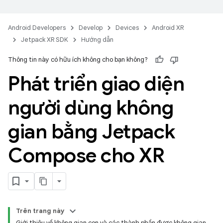
Android Developers
Develop
Devices
Android XR
Jetpack XR SDK
Hướng dẫn
Thông tin này có hữu ích không cho bạn không?
Phát triển giao diện
người dùng không
gian bằng Jetpack
Compose cho XR
Trên trang này
Giới thiệu về không gian con và các thành phần được không gian