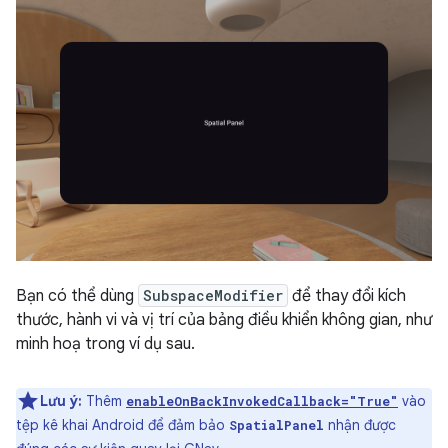
Bạn có thể dùng
SubspaceModifier
để thay đổi kích
thước, hành vi và vị trí của bảng điều khiển không gian, như
minh hoạ trong ví dụ sau.
Lưu ý:
Thêm
vào
enableOnBackInvokedCallback="True"
tệp kê khai Android để đảm bảo
nhận được
SpatialPanel