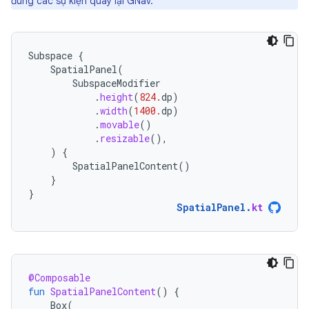
đúng các sự kiện quay lại GNav.
Subspace
{
SpatialPanel
(
SubspaceModifier
.
height
(
824.
dp
)
.
width
(
1400.
dp
)
.
movable
()
.
resizable
(),
)
{
SpatialPanelContent
()
}
}
SpatialPanel
.
kt
@Composable
fun
SpatialPanelContent
()
{
Box
(