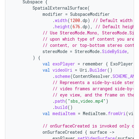
Subspace
{
SpatialExternalSurface
(
modifier
=
SubspaceModifier
.
width
(
1200.
dp
)
// Default width i
.
height
(
676.
dp
),
// Default height
// Use StereoMode.Mono, StereoMode.Sid
// upon which type of content you are 
// content, or top-bottom stereo conte
stereoMode
=
StereoMode
.
SideBySide
,
)
{
val
exoPlayer
=
remember
{
ExoPlayer
.
B
val
videoUri
=
Uri
.
Builder
()
.
scheme
(
ContentResolver
.
SCHEME_AND
// Represents a side-by-side stere
// video frames arranged side-by-s
// eye view, and the frame on the 
.
path
(
"sbs_video.mp4"
)
.
build
()
val
mediaItem
=
MediaItem
.
fromUri
(
vide
// onSurfaceCreated is invoked only on
onSurfaceCreated
{
surface
-
exoPlayer
.
setVideoSurface
(
surface
)