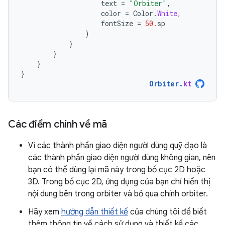
text
=
"Orbiter"
,
color
=
Color
.
White
,
fontSize
=
50.
sp
)
}
}
}
}
Orbiter
.
kt
Các điểm chính về mã
Vì các thành phần giao diện người dùng quỹ đạo là
các thành phần giao diện người dùng không gian, nên
bạn có thể dùng lại mã này trong bố cục 2D hoặc
3D. Trong bố cục 2D, ứng dụng của bạn chỉ hiển thị
nội dung bên trong orbiter và bỏ qua chính orbiter.
Hãy xem
hướng dẫn thiết kế
của chúng tôi để biết
thêm thông tin về cách sử dụng và thiết kế các