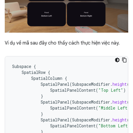
Ví dụ về mã sau đây cho thấy cách thực hiện việc này.
Subspace
{
SpatialRow
{
SpatialColumn
{
SpatialPanel
(
SubspaceModifier
.
height
(
2
SpatialPanelContent
(
"Top Left"
)
}
SpatialPanel
(
SubspaceModifier
.
height
(
2
SpatialPanelContent
(
"Middle Left"
)
}
SpatialPanel
(
SubspaceModifier
.
height
(
2
SpatialPanelContent
(
"Bottom Left"
)
}