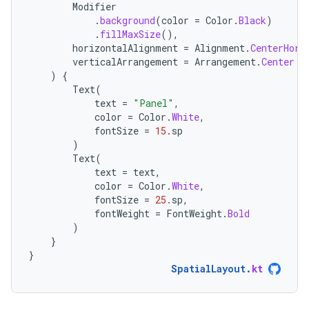
Modifier
.
background
(
color
=
Color
.
Black
)
.
fillMaxSize
(),
horizontalAlignment
=
Alignment
.
CenterHori
verticalArrangement
=
Arrangement
.
Center
)
{
Text
(
text
=
"Panel"
,
color
=
Color
.
White
,
fontSize
=
15.
sp
)
Text
(
text
=
text
,
color
=
Color
.
White
,
fontSize
=
25.
sp
,
fontWeight
=
FontWeight
.
Bold
)
}
}
SpatialLayout
.
kt