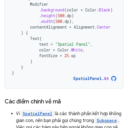
Modifier
.
background
(
color
=
Color
.
Black
)
.
height
(
500.
dp
)
.
width
(
500.
dp
),
contentAlignment
=
Alignment
.
Center
)
{
Text
(
text
=
"Spatial Panel"
,
color
=
Color
.
White
,
fontSize
=
25.
sp
)
}
}
SpatialPanel
.
kt
Các điểm chính về mã
Vì
SpatialPanel
là các thành phần kết hợp không
gian con, nên bạn phải gọi chúng trong
Subspace
.
Việc gọi các hàm này bên ngoài không gian con sẽ