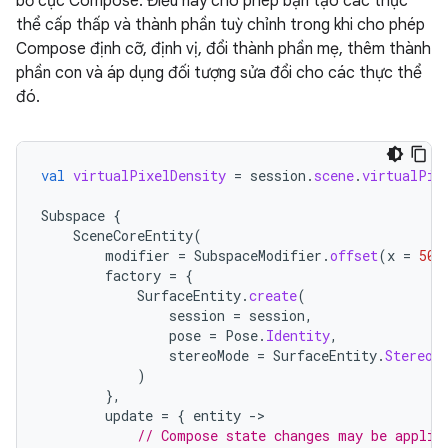
bố cục Compose. Điều này cho phép bạn tạo các thực
thể cấp thấp và thành phần tuỳ chỉnh trong khi cho phép
Compose định cỡ, định vị, đổi thành phần mẹ, thêm thành
phần con và áp dụng đối tượng sửa đổi cho các thực thể
đó.
val
virtualPixelDensity
=
session
.
scene
.
virtualPix
Subspace
{
SceneCoreEntity
(
modifier
=
SubspaceModifier
.
offset
(
x
=
50.
factory
=
{
SurfaceEntity
.
create
(
session
=
session
,
pose
=
Pose
.
Identity
,
stereoMode
=
SurfaceEntity
.
StereoM
)
},
update
=
{
entity
-
// Compose state changes may be applie