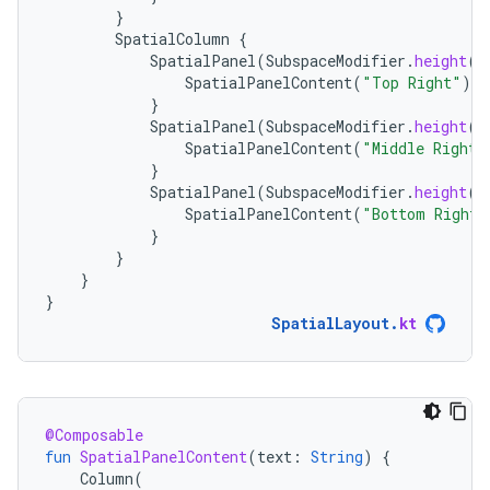
}
SpatialColumn
{
SpatialPanel
(
SubspaceModifier
.
height
(
2
SpatialPanelContent
(
"Top Right"
)
}
SpatialPanel
(
SubspaceModifier
.
height
(
2
SpatialPanelContent
(
"Middle Right"
}
SpatialPanel
(
SubspaceModifier
.
height
(
2
SpatialPanelContent
(
"Bottom Right"
}
}
}
}
SpatialLayout
.
kt
@Composable
fun
SpatialPanelContent
(
text
:
String
)
{
Column
(