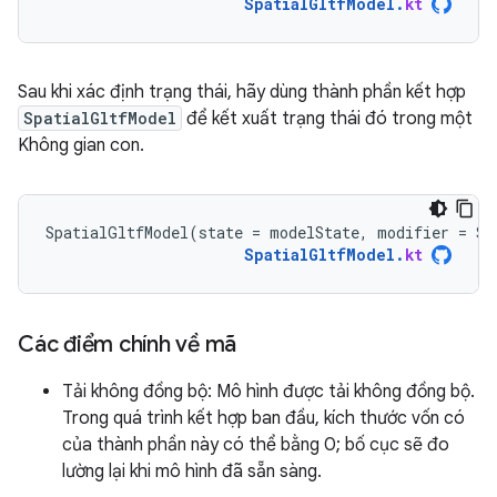
SpatialGltfModel
.
kt
Sau khi xác định trạng thái, hãy dùng thành phần kết hợp
SpatialGltfModel
để kết xuất trạng thái đó trong một
Không gian con.
SpatialGltfModel
(
state
=
modelState
,
modifier
=
Su
SpatialGltfModel
.
kt
Các điểm chính về mã
Tải không đồng bộ: Mô hình được tải không đồng bộ.
Trong quá trình kết hợp ban đầu, kích thước vốn có
của thành phần này có thể bằng 0; bố cục sẽ đo
lường lại khi mô hình đã sẵn sàng.