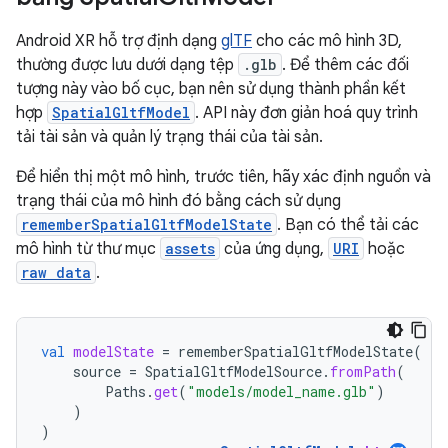
Android XR hỗ trợ định dạng
glTF
cho các mô hình 3D,
thường được lưu dưới dạng tệp
.glb
. Để thêm các đối
tượng này vào bố cục, bạn nên sử dụng thành phần kết
hợp
SpatialGltfModel
. API này đơn giản hoá quy trình
tải tài sản và quản lý trạng thái của tài sản.
Để hiển thị một mô hình, trước tiên, hãy xác định nguồn và
trạng thái của mô hình đó bằng cách sử dụng
rememberSpatialGltfModelState
. Bạn có thể tải các
mô hình từ thư mục
assets
của ứng dụng,
URI
hoặc
raw data
.
val
modelState
=
rememberSpatialGltfModelState
(
source
=
SpatialGltfModelSource
.
fromPath
(
Paths
.
get
(
"models/model_name.glb"
)
)
)