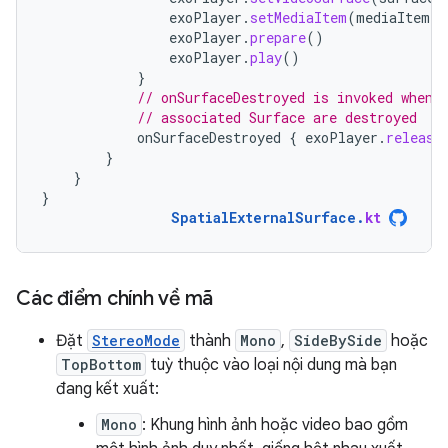
exoPlayer
.
setMediaItem
(
mediaItem
)
exoPlayer
.
prepare
()
exoPlayer
.
play
()
}
// onSurfaceDestroyed is invoked when 
// associated Surface are destroyed
onSurfaceDestroyed
{
exoPlayer
.
release
}
}
}
SpatialExternalSurface
.
kt
Các điểm chính về mã
Đặt
StereoMode
thành
Mono
,
SideBySide
hoặc
TopBottom
tuỳ thuộc vào loại nội dung mà bạn
đang kết xuất:
Mono
: Khung hình ảnh hoặc video bao gồm