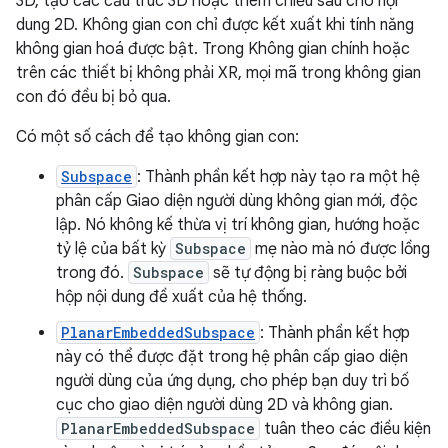
3D, tạo các cấu trúc 3D hoặc thêm chiều sâu cho nội
dung 2D. Không gian con chỉ được kết xuất khi tính năng
không gian hoá được bật. Trong Không gian chính hoặc
trên các thiết bị không phải XR, mọi mã trong không gian
con đó đều bị bỏ qua.
Có một số cách để tạo không gian con:
Subspace
: Thành phần kết hợp này tạo ra một hệ
phân cấp Giao diện người dùng không gian mới, độc
lập. Nó không kế thừa vị trí không gian, hướng hoặc
tỷ lệ của bất kỳ
Subspace
mẹ nào mà nó được lồng
trong đó.
Subspace
sẽ tự động bị ràng buộc bởi
hộp nội dung đề xuất của hệ thống.
PlanarEmbeddedSubspace
: Thành phần kết hợp
này có thể được đặt trong hệ phân cấp giao diện
người dùng của ứng dụng, cho phép bạn duy trì bố
cục cho giao diện người dùng 2D và không gian.
PlanarEmbeddedSubspace
tuân theo các điều kiện