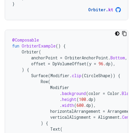
}
Orbiter
.
kt
@Composable
fun
OrbiterExample
()
{
Orbiter
(
anchorPoint
=
OrbiterAnchorPoint
.
Bottom
,
offset
=
DpVolumeOffset
(
y
=
96.
dp
),
)
{
Surface
(
Modifier
.
clip
(
CircleShape
))
{
Row
(
Modifier
.
background
(
color
=
Color
.
Blac
.
height
(
100.
dp
)
.
width
(
600.
dp
),
horizontalArrangement
=
Arrangemen
verticalAlignment
=
Alignment
.
Cent
)
{
Text
(