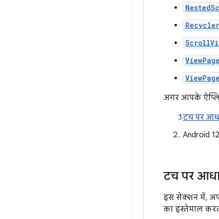
NestedSc
Recycle
ScrollVi
ViewPag
ViewPag
अगर आपके ऐप्लिके
टच पर आधार
Android 12
टच पर आधारि
इस सेक्शन में, अ
का इस्तेमाल करत