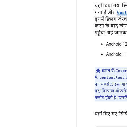
यहां दिया गया स्न
गया है और
Gest
इसमें फ़्लिंग जेस
करने के बाद कॉन्
पहुंचा. यह जानका
Android 12
Android 11 
ध्यान दें:
Inte
में,
उ
contentRect
का सबसेट, इस आयता
पर, पिक्सल ऑफ़सेट
फ़्लोट होती हैं. इस
यहां दिए गए स्नि