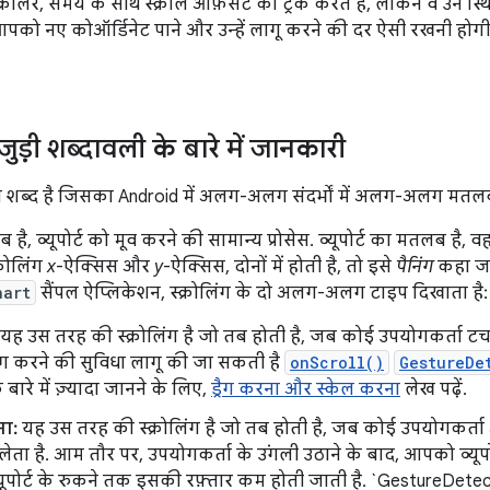
स्क्रोलर, समय के साथ स्क्रोल ऑफ़सेट को ट्रैक करते हैं, लेकिन वे उन 
आपको नए कोऑर्डिनेट पाने और उन्हें लागू करने की दर ऐसी रखनी होगी ज
े जुड़ी शब्दावली के बारे में जानकारी
सा शब्द है जिसका Android में अलग-अलग संदर्भों में अलग-अलग मतल
ै, व्यूपोर्ट को मूव करने की सामान्य प्रोसेस. व्यूपोर्ट का मतलब है, व
्रोलिंग
x
-ऐक्सिस और
y
-ऐक्सिस, दोनों में होती है, तो इसे
पैनिंग
कहा जात
hart
सैंपल ऐप्लिकेशन, स्क्रोलिंग के दो अलग-अलग टाइप दिखाता है: 
यह उस तरह की स्क्रोलिंग है जो तब होती है, जब कोई उपयोगकर्ता टचस्
्रैग करने की सुविधा लागू की जा सकती है
onScroll()
GestureDe
े बारे में ज़्यादा जानने के लिए,
ड्रैग करना और स्केल करना
लेख पढ़ें.
ना:
यह उस तरह की स्क्रोलिंग है जो तब होती है, जब कोई उपयोगकर्ता अ
लेता है. आम तौर पर, उपयोगकर्ता के उंगली उठाने के बाद, आपको व्यूपोर
्यूपोर्ट के रुकने तक इसकी रफ़्तार कम होती जाती है. `GestureDete