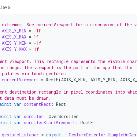
Java
 extremes. See currentViewport for a discussion of the v
AXIS_X_MIN
=
-
1f
AXIS_X_MAX
=
1f
AXIS_Y_MIN
=
-
1f
AXIS_Y_MAX
=
1f
ent viewport. This rectangle represents the visible char
nd range. The viewport is the part of the app that the
ipulates via touch gestures.
currentViewport
=
RectF
(
AXIS_X_MIN
,
AXIS_Y_MIN
,
AXIS_X
ent destination rectangle—in pixel coordinates—into whi
t data must be drawn.
einit
var
contentRect
:
Rect
einit
var
scroller
:
OverScroller
einit
var
scrollerStartViewport
:
RectF
gestureListener
=
object
:
GestureDetector
.
SimpleOnGes