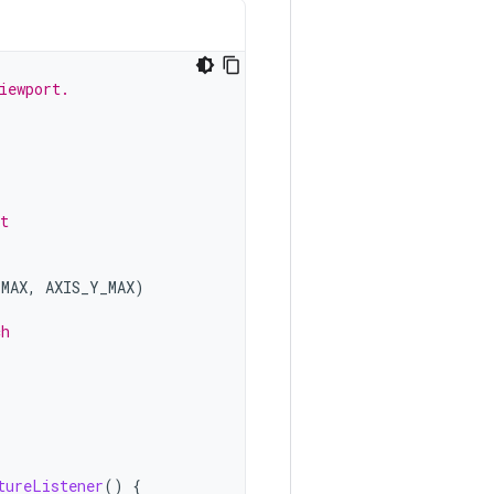
iewport.
t
_MAX
,
AXIS_Y_MAX
)
ch
tureListener
()
{