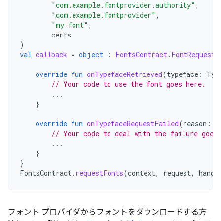
"com.example.fontprovider.authority"
,
"com.example.fontprovider"
,
"my font"
,
certs
)
val
callback
=
object
:
FontsContract
.
FontRequestC
override
fun
onTypefaceRetrieved
(
typeface
:
Typ
// Your code to use the font goes here.
...
}
override
fun
onTypefaceRequestFailed
(
reason
:
I
// Your code to deal with the failure goes
...
}
}
FontsContract
.
requestFonts
(
context
,
request
,
handl
フォント プロバイダからフォントをダウンロードする方