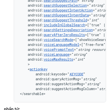
android:
searchSuggestPath
="
string
android:
searchSuggestSelection
="
string
android:
searchSuggestIntentAction
="
string
android:
searchSuggestIntentData
="
string
android:
searchSuggestThreshold
="
int
android:
includeInGlobalSearch
=["true"
|
android:
searchSettingsDescription
="
string
android:
queryAfterZeroResults
=["true"
|
android:
voiceSearchMode
=["showVoiceSearch
android:
voiceLanguageModel
=["free-form"
|
android:
voicePromptText
="
string
resource
android:
voiceLanguage
="
string
android:
voiceMaxResults
="
int
<
actionkey
android:keycode="
KEYCODE
android:queryActionMsg="
string
android:suggestActionMsg="
string
android:suggestActionMsgColumn="
strin
</searchable>
phần tử: