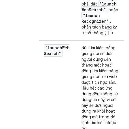
"launch
phải đặt
Web
Search"
hoặc
"launch
Recognizer"
,
phân tách bằng ký
|
tự sổ thẳng (
).
"launch
Web
Nút tìm kiếm bằng
Search"
giọng nói sẽ đưa
người dùng đến
thẳng một hoạt
động tìm kiếm bằng
giọng nói trên web
được tích hợp sẵn.
Hầu hết các ứng
dụng đều không sử
dụng cờ này, vì cờ
này sẽ đưa người
dùng ra khỏi hoạt
động mà trong đó
lệnh tìm kiếm được
gọi.