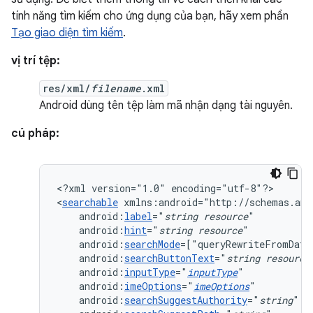
tính năng tìm kiếm cho ứng dụng của bạn, hãy xem phần
Tạo giao diện tìm kiếm
.
vị trí tệp:
res/xml/
filename
.xml
Android dùng tên tệp làm mã nhận dạng tài nguyên.
cú pháp:
<?xml
version="1.0"
encoding="utf-8"?>

<
searchable
android:
label
="
string
resource
android:
hint
="
string
resource
android:
searchMode
=["queryRewriteFromData
android:
searchButtonText
="
string
resource
android:
inputType
="
inputType
android:
imeOptions
="
imeOptions
android:
searchSuggestAuthority
="
string