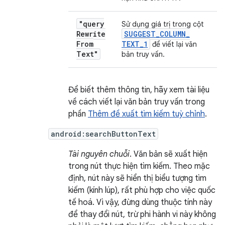
"query
Sử dụng giá trị trong cột
Rewrite
SUGGEST
_
COLUMN
_
From
TEXT
_
1
để viết lại văn
Text"
bản truy vấn.
Để biết thêm thông tin, hãy xem tài liệu
về cách viết lại văn bản truy vấn trong
phần
Thêm đề xuất tìm kiếm tuỳ chỉnh
.
android:searchButtonText
Tài nguyên chuỗi
. Văn bản sẽ xuất hiện
trong nút thực hiện tìm kiếm. Theo mặc
định, nút này sẽ hiển thị biểu tượng tìm
kiếm (kính lúp), rất phù hợp cho việc quốc
tế hoá. Vì vậy, đừng dùng thuộc tính này
để thay đổi nút, trừ phi hành vi này không