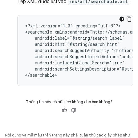
Tệp XML được lưu vào
res/xml/searchable.xml
:
<?xml
version="1.0"
encoding="utf-8"?>

<searchable
android:searchSettingsDescription="@strin
</searchable>
Thông tin này có hữu ích không cho bạn không?
Nội dung và mã mẫu trên trang này phải tuân thủ các giấy phép như