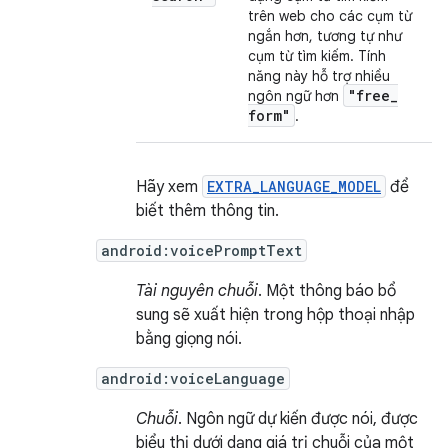
trên web cho các cụm từ
ngắn hơn, tương tự như
cụm từ tìm kiếm. Tính
năng này hỗ trợ nhiều
"free
_
ngôn ngữ hơn
form"
.
Hãy xem
EXTRA_LANGUAGE_MODEL
để
biết thêm thông tin.
android:voicePromptText
Tài nguyên chuỗi
. Một thông báo bổ
sung sẽ xuất hiện trong hộp thoại nhập
bằng giọng nói.
android:voiceLanguage
Chuỗi
. Ngôn ngữ dự kiến được nói, được
biểu thị dưới dạng giá trị chuỗi của một