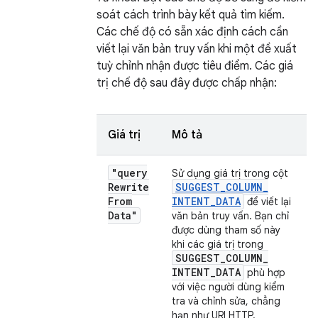
soát cách trình bày kết quả tìm kiếm.
Các chế độ có sẵn xác định cách cần
viết lại văn bản truy vấn khi một đề xuất
tuỳ chỉnh nhận được tiêu điểm. Các giá
trị chế độ sau đây được chấp nhận:
Giá trị
Mô tả
"query
Sử dụng giá trị trong cột
Rewrite
SUGGEST
_
COLUMN
_
From
INTENT
_
DATA
để viết lại
Data"
văn bản truy vấn. Bạn chỉ
được dùng tham số này
khi các giá trị trong
SUGGEST
_
COLUMN
_
INTENT
_
DATA
phù hợp
với việc người dùng kiểm
tra và chỉnh sửa, chẳng
hạn như URI HTTP.