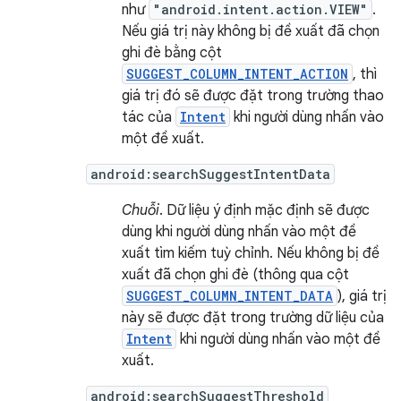
như
"android.intent.action.VIEW"
.
Nếu giá trị này không bị đề xuất đã chọn
ghi đè bằng cột
SUGGEST_COLUMN_INTENT_ACTION
, thì
giá trị đó sẽ được đặt trong trường thao
tác của
Intent
khi người dùng nhấn vào
một đề xuất.
android:searchSuggestIntentData
Chuỗi
. Dữ liệu ý định mặc định sẽ được
dùng khi người dùng nhấn vào một đề
xuất tìm kiếm tuỳ chỉnh. Nếu không bị đề
xuất đã chọn ghi đè (thông qua cột
SUGGEST_COLUMN_INTENT_DATA
), giá trị
này sẽ được đặt trong trường dữ liệu của
Intent
khi người dùng nhấn vào một đề
xuất.
android:searchSuggestThreshold