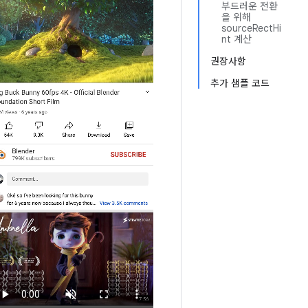
부드러운 전환
을 위해
sourceRectHi
nt 계산
권장사항
추가 샘플 코드