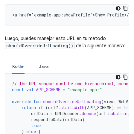
Luego, puedes manejar esta URL en tu método
shouldOverrideUrlLoading()
de la siguiente manera:
Kotlin
Java
// The URL scheme must be non-hierarchical, meanin
const
val
APP_SCHEME
=
"example-app:"
override
fun
shouldOverrideUrlLoading
(
view
:
WebVie
return
if
(
url
?.
startsWith
(
APP_SCHEME
)
==
true
urlData
=
URLDecoder
.
decode
(
url
.
substring
(
respondToData
(
urlData
)
true
}
else
{