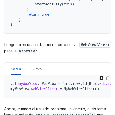
startActivity
(
this
)
}
return
true
}
}
Luego, crea una instancia de este nuevo
WebViewClient
para la
WebView
:
Kotlin
Java
val
myWebView
:
WebView
=
findViewById
(
R
.
id
.
webview
myWebView
.
webViewClient
=
MyWebViewClient
()
Ahora, cuando el usuario presiona un vínculo, el sistema