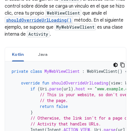
control sobre dónde se carga un vínculo en el que se hizo
clic, crea tu propio
WebViewClient
que anule el
shouldOverrideUrlLoading()
método. En el siguiente
ejemplo, se supone que
MyWebViewClient
es una clase
interna de
Activity
.
Kotlin
Java
private
class
MyWebViewClient
:
WebViewClient
()
{
override
fun
shouldOverrideUrlLoading
(
view
:
We
if
(
Uri
.
parse
(
url
).
host
==
"www.example.co
// This is your website, so don't over
// the page.
return
false
}
// Otherwise, the link isn't for a page on
// Activity that handles URLs.
Intent
(
Intent
.
ACTION_VIEW
,
Uri
.
parse
(
url
))