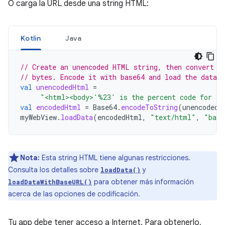
O carga la URL desde una string HTML:
Kotlin
Java
// Create an unencoded HTML string, then convert t
// bytes. Encode it with base64 and load the data.
val
unencodedHtml
=
"<html><body>'%23' is the percent code for ‘#
val
encodedHtml
=
Base64
.
encodeToString
(
unencodedH
myWebView
.
loadData
(
encodedHtml
,
"text/html"
,
"base
Nota:
Esta string HTML tiene algunas restricciones.
Consulta los detalles sobre
y
loadData()
para obtener más información
loadDataWithBaseURL()
acerca de las opciones de codificación.
Tu app debe tener acceso a Internet. Para obtenerlo,