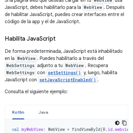
Si la página web que deseas cargar en tu
WebView
usa
JavaScript, debes habilitarlo para la
WebView
. Después
de habilitar JavaScript, puedes crear interfaces entre el
código de la app y el de JavaScript.
Habilita Java
Script
De forma predeterminada, JavaScript está inhabilitado
en la
WebView
. Puedes habilitarlo a través del
WebSettings
adjunto a tu
WebView
. Recupera
WebSettings
con
getSettings()
y, luego, habilita
JavaScript con
setJavaScriptEnabled()
.
Consulta el siguiente ejemplo:
Kotlin
Java
val
myWebView
:
WebView
=
findViewById
(
R
.
id
.
webview