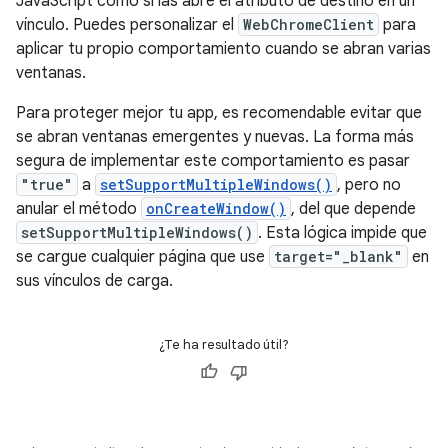
JavaScript como si las abre el atributo de destino en un
vínculo. Puedes personalizar el
WebChromeClient
para
aplicar tu propio comportamiento cuando se abran varias
ventanas.
Para proteger mejor tu app, es recomendable evitar que
se abran ventanas emergentes y nuevas. La forma más
segura de implementar este comportamiento es pasar
"true"
a
setSupportMultipleWindows()
, pero no
anular el método
onCreateWindow()
, del que depende
setSupportMultipleWindows()
. Esta lógica impide que
se cargue cualquier página que use
target="_blank"
en
sus vínculos de carga.
¿Te ha resultado útil?