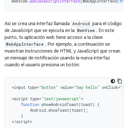
webView
.
addJavascriptInterface
(
WebAppInterface
(
thi
Así se crea una interfaz llamada
Android
para el código
de JavaScript que se ejecuta en la
WebView
. En este
punto, tu aplicación web tiene acceso a la clase
WebAppInterface
. Por ejemplo, a continuación se
muestran instrucciones de HTML y JavaScript que crean
un mensaje de notificación usando la nueva interfaz
cuando el usuario presiona un botón:
<
input
type
=
"button"
value
=
"Say hello"
onClick
=
"sh
<
script
type
=
"text/javascript"
function
showAndroidToast
(
toast
)
{
Android
.
showToast
(
toast
);
}
<
/script
>