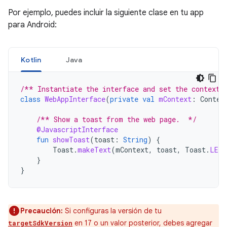
Por ejemplo, puedes incluir la siguiente clase en tu app
para Android:
Kotlin
Java
/** Instantiate the interface and set the context.
class
WebAppInterface
(
private
val
mContext
:
Contex
/** Show a toast from the web page.  */
@JavascriptInterface
fun
showToast
(
toast
:
String
)
{
Toast
.
makeText
(
mContext
,
toast
,
Toast
.
LENG
}
}
Precaución:
Si configuras la versión de tu
en 17 o un valor posterior, debes agregar
targetSdkVersion