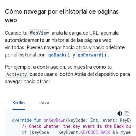
Cómo navegar por el historial de páginas
web
Cuando tu
WebView
anula la carga de URL, acumula
automáticamente un historial de las páginas web
visitadas. Puedes navegar hacia atrás y hacia adelante
por el historial con
goBack()
y
goForward()
.
Por ejemplo, a continuación, se muestra cómo tu
Activity
puede usar el botón Atrás del dispositivo para
navegar hacia atrás:
Kotlin
Java
override
fun
onKeyDown
(
keyCode
:
Int
,
event
:
KeyEve
// Check whether the key event is the Back but
if
(
keyCode
==
KeyEvent
.
KEYCODE_BACK
 && 
myWebV