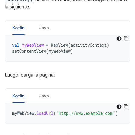
la siguiente:
Kotlin
Java
val
myWebView
=
WebView
(
activityContext
)
setContentView
(
myWebView
)
Luego, carga la página:
Kotlin
Java
myWebView
.
loadUrl
(
"http://www.example.com"
)