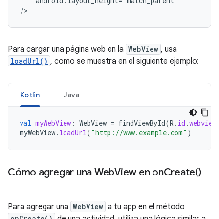
android:layout_height="match_parent"

/>
Para cargar una página web en la
WebView
, usa
loadUrl()
, como se muestra en el siguiente ejemplo:
Kotlin
Java
val
myWebView
:
WebView
=
findViewById
(
R
.
id
.
webview
myWebView
.
loadUrl
(
"http://www.example.com"
)
Cómo agregar una Web
View en
on
Create(
)
Para agregar una
WebView
a tu app en el método
onCreate()
de una actividad, utiliza una lógica similar a