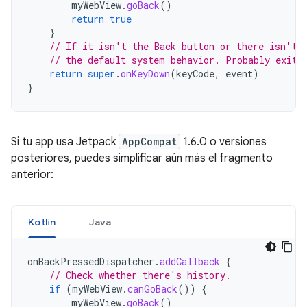
myWebView
.
goBack
()
return
true
}
// If it isn't the Back button or there isn't 
// the default system behavior. Probably exit 
return
super
.
onKeyDown
(
keyCode
,
event
)
}
Si tu app usa Jetpack
AppCompat
1.6.0 o versiones
posteriores, puedes simplificar aún más el fragmento
anterior:
Kotlin
Java
onBackPressedDispatcher
.
addCallback
{
// Check whether there's history.
if
(
myWebView
.
canGoBack
())
{
myWebView
.
goBack
()