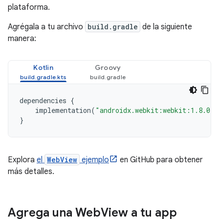
plataforma.
Agrégala a tu archivo
build.gradle
de la siguiente
manera:
Kotlin
Groovy
dependencies
{
implementation
(
"androidx.webkit:webkit:1.8.0"
)
}
Explora
el
WebView
ejemplo
en GitHub para obtener
más detalles.
Agrega una Web
View a tu app