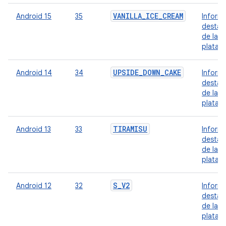
VANILLA_ICE_CREAM
Android 15
35
Inform
destac
de la
plataf
UPSIDE_DOWN_CAKE
Android 14
34
Inform
destac
de la
plataf
TIRAMISU
Android 13
33
Inform
destac
de la
plataf
S_V2
Android 12
32
Inform
destac
de la
plataf