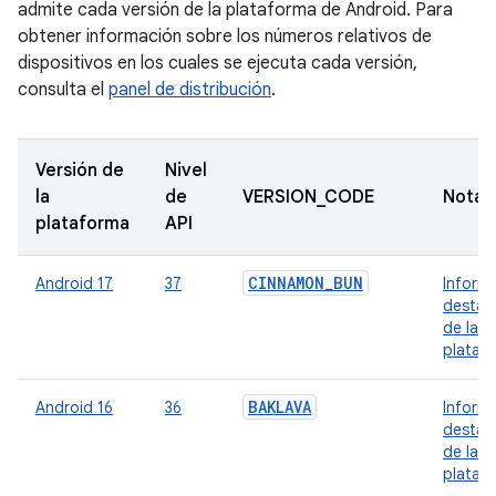
admite cada versión de la plataforma de Android. Para
obtener información sobre los números relativos de
dispositivos en los cuales se ejecuta cada versión,
consulta el
panel de distribución
.
Versión de
Nivel
la
de
VERSION_CODE
Notas
plataforma
API
CINNAMON_BUN
Android 17
37
Inform
destac
de la
plataf
BAKLAVA
Android 16
36
Inform
destac
de la
plataf