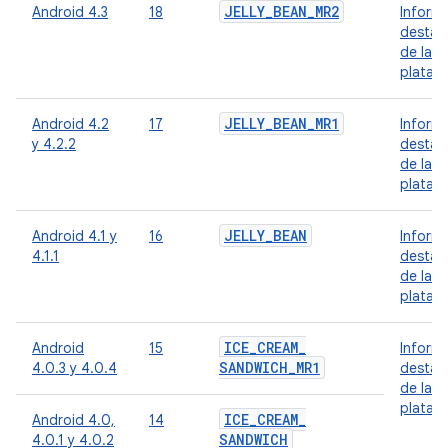
JELLY
_
BEAN
_
MR2
Android 4.3
18
Inform
destac
de la
plataf
JELLY
_
BEAN
_
MR1
Android 4.2
17
Inform
y 4.2.2
destac
de la
plataf
JELLY
_
BEAN
Android 4.1 y
16
Inform
4.1.1
destac
de la
plataf
ICE
_
CREAM
_
Android
15
Inform
SANDWICH
_
MR1
4.0.3 y 4.0.4
destac
de la
plataf
ICE
_
CREAM
_
Android 4.0,
14
SANDWICH
4.0.1 y 4.0.2