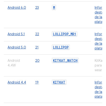
M
Android 6.0
23
Inform
destac
de la
plataf
LOLLIPOP
_
MR1
Android 5.1
22
Inform
destac
de la
LOLLIPOP
Android 5.0
21
plataf
KITKAT
_
WATCH
Android
20
KitKat 
4.4W
para
wearab
KITKAT
Android 4.4
19
Inform
destac
de la
plataf