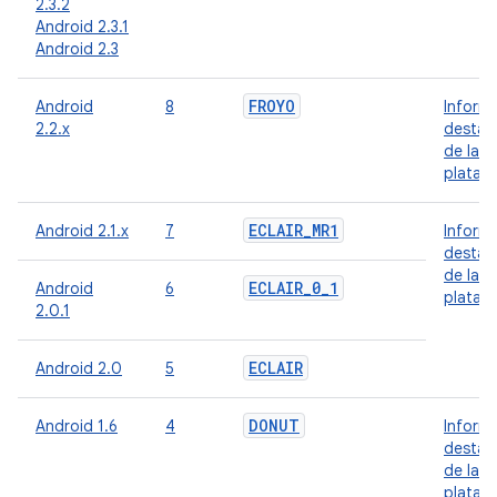
2.3.2
Android 2.3.1
Android 2.3
FROYO
Android
8
Inform
2.2.x
destac
de la
plataf
ECLAIR
_
MR1
Android 2.1.x
7
Inform
destac
de la
ECLAIR
_
0
_
1
Android
6
plataf
2.0.1
ECLAIR
Android 2.0
5
DONUT
Android 1.6
4
Inform
destac
de la
plataf