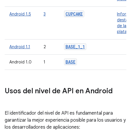
CUPCAKE
Android 1.5
3
Inform
destac
de la
plataf
BASE
_
1
_
1
Android 1.1
2
BASE
Android 1.0
1
Usos del nivel de API en Android
El identificador del nivel de API es fundamental para
garantizar la mejor experiencia posible para los usuarios y
los desarrolladores de aplicaciones: