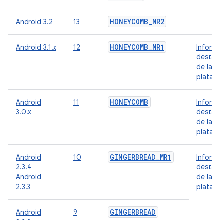
HONEYCOMB
_
MR2
Android 3.2
13
HONEYCOMB
_
MR1
Android 3.1.x
12
Inform
destac
de la
plataf
HONEYCOMB
Android
11
Inform
3.0.x
destac
de la
plataf
GINGERBREAD
_
MR1
Android
10
Inform
2.3.4
destac
Android
de la
2.3.3
plataf
GINGERBREAD
Android
9