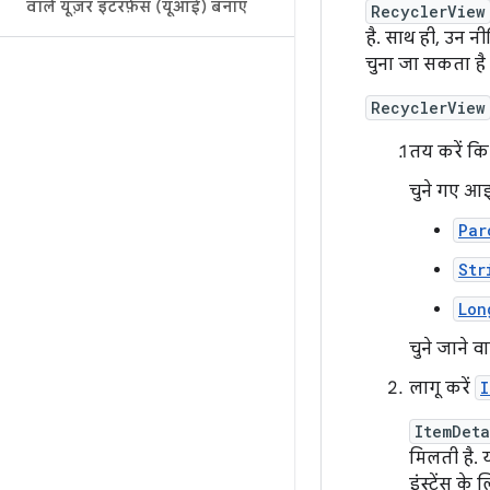
वाले यूज़र इंटरफ़ेस (यूआई) बनाएं
RecyclerView
है. साथ ही, उन न
चुना जा सकता है
RecyclerView
तय करें कि
चुने गए आ
Par
Str
Lon
चुने जाने व
लागू करें
I
ItemDeta
मिलती है.
इंस्टेंस के 