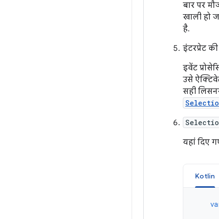
बार पर मौज
खाली हो जा
है.
इंटरप्रेट क
इवेंट प्रो
उसे ऐक्टि
सही लिसनर र
Selecti
Selecti
यहां दिए ग
Kotlin
va