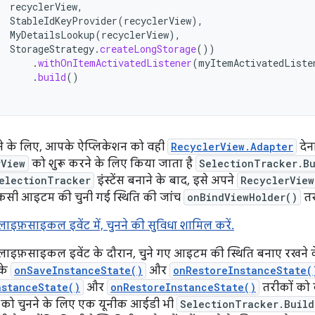
recyclerView
,
StableIdKeyProvider
(
recyclerView
),
MyDetailsLookup
(
recyclerView
),
StorageStrategy
.
createLongStorage
())
.
withOnItemActivatedListener
(
myItemActivatedListe
.
build
()
नाने के लिए, आपके ऐप्लिकेशन को वही
RecyclerView.Adapter
देन
rView
को शुरू करने के लिए किया जाता है
SelectionTracker.Bu
electionTracker
इंस्टेंस बनाने के बाद, इसे अपने
RecyclerView
किसी आइटम की चुनी गई स्थिति की जांच
onBindViewHolder()
तर
लाइफ़साइकल इवेंट में, चुनने की सुविधा शामिल करें.
 लाइफ़साइकल इवेंट के दौरान, चुने गए आइटम की स्थिति बनाए रखने
 के
onSaveInstanceState()
और
onRestoreInstanceState(
nstanceState()
और
onRestoreInstanceState()
तरीकों को
 को चुनने के लिए एक यूनीक आईडी भी
SelectionTracker.Build