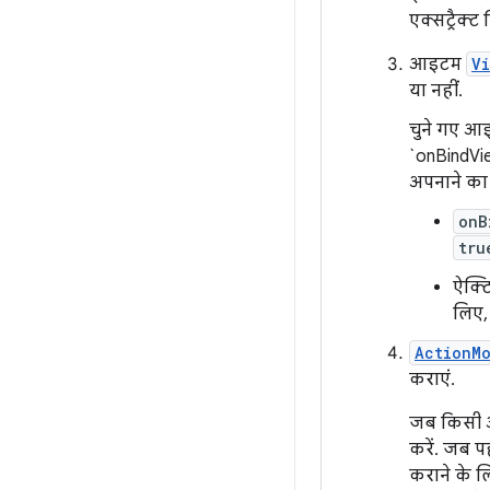
एक्सट्रैक्ट
आइटम
V
या नहीं.
चुने गए आइ
`onBindVi
अपनाने का स
onB
tru
ऐक्टि
लिए
ActionM
कराएं.
जब किसी आ
करें. जब प
कराने के 