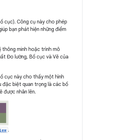
bố cục). Công cụ này cho phép
giúp bạn phát hiện những điểm
ị thông minh hoặc trình mô
suất Đo lường, Bố cục và Vẽ của
Bố cục này cho thấy một hình
u đặc biệt quan trọng là các bố
sẽ được nhân lên.
.
iew