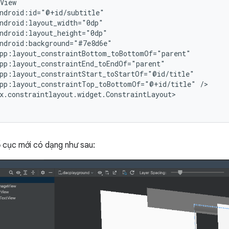
pp:layout_constraintTop_toBottomOf="@+id/title"
ố cục mới có dạng như sau: