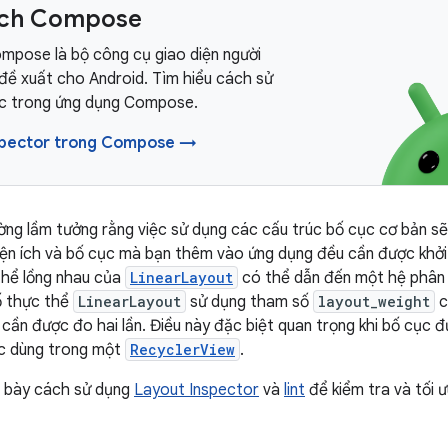
ách Compose
mpose là bộ công cụ giao diện người
đề xuất cho Android. Tìm hiểu cách sử
c trong ứng dụng Compose.
spector trong Compose →
ờng lầm tưởng rằng việc sử dụng các cấu trúc bố cục cơ bản sẽ
iện ích và bố cục mà bạn thêm vào ứng dụng đều cần được khởi tạ
thể lồng nhau của
LinearLayout
có thể dẫn đến một hệ phân 
ố thực thể
LinearLayout
sử dụng tham số
layout_weight
c
cần được đo hai lần. Điều này đặc biệt quan trọng khi bố cục đ
ợc dùng trong một
RecyclerView
.
nh bày cách sử dụng
Layout Inspector
và
lint
để kiểm tra và tối 