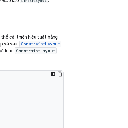
ng nhau của
.
LinearLayout
 thể cải thiện hiệu suất bằng
ẹp và sâu.
ConstraintLayout
sử dụng
ConstraintLayout
,