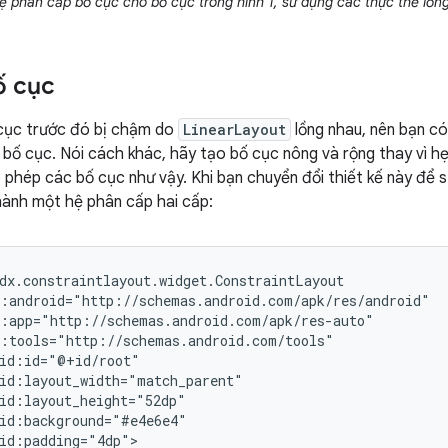
 phân cấp bố cục cho bố cục trong hình 1, sử dụng các thực thể lồ
ố cục
 cục trước đó bị chậm do
LinearLayout
lồng nhau, nên bạn có
bố cục. Nói cách khác, hãy tạo bố cục nông và rộng thay vì h
 phép các bố cục như vậy. Khi bạn chuyển đổi thiết kế này để 
hành một hệ phân cấp hai cấp:
id:padding="4dp">
