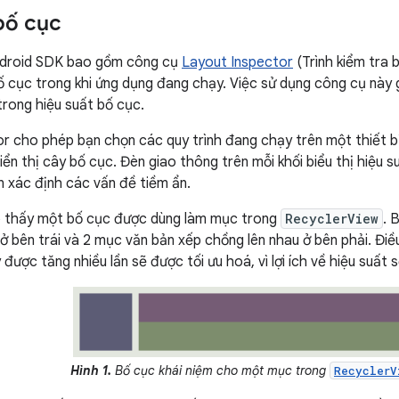
bố cục
ndroid SDK bao gồm công cụ
Layout Inspector
(Trình kiểm tra 
ố cục trong khi ứng dụng đang chạy. Việc sử dụng công cụ này 
trong hiệu suất bố cục.
r cho phép bạn chọn các quy trình đang chạy trên một thiết b
iển thị cây bố cục. Đèn giao thông trên mỗi khối biểu thị hiệu 
ạn xác định các vấn đề tiềm ẩn.
ho thấy một bố cục được dùng làm mục trong
RecyclerView
. 
ở bên trái và 2 mục văn bản xếp chồng lên nhau ở bên phải. Điề
được tăng nhiều lần sẽ được tối ưu hoá, vì lợi ích về hiệu suất 
Hình 1.
Bố cục khái niệm cho một mục trong
RecyclerV