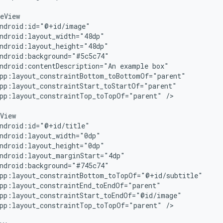
ndroid:contentDescription="An
example
pp:layout_constraintTop_toTopOf="parent"
/>

pp:layout_constraintTop_toTopOf="parent"
/>
