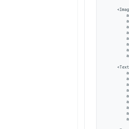
a
a
a