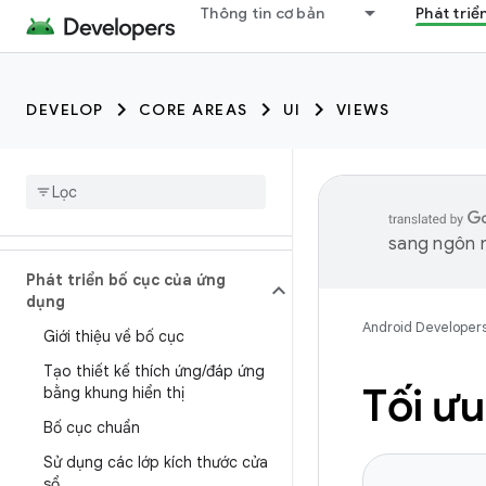
Thông tin cơ bản
Phát triể
DEVELOP
CORE AREAS
UI
VIEWS
sang ngôn n
Phát triển bố cục của ứng
dụng
Android Developer
Giới thiệu về bố cục
Tạo thiết kế thích ứng
/
đáp ứng
Tối ư
bằng khung hiển thị
Bố cục chuẩn
Sử dụng các lớp kích thước cửa
sổ