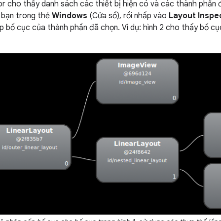
r cho thấy danh sách các thiết bị hiện có và các thành phần 
 bạn trong thẻ
Windows
(Cửa sổ), rồi nhấp vào
Layout Inspe
 bố cục của thành phần đã chọn. Ví dụ: hình 2 cho thấy bố c