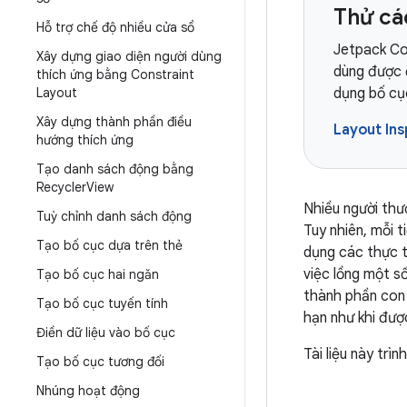
Thử c
Hỗ trợ chế độ nhiều cửa sổ
Jetpack Co
Xây dựng giao diện người dùng
dùng được 
thích ứng bằng Constraint
Layout
dụng bố cụ
Xây dựng thành phần điều
Layout In
hướng thích ứng
Tạo danh sách động bằng
Recycler
View
Nhiều người thư
Tuỳ chỉnh danh sách động
Tuy nhiên, mỗi t
Tạo bố cục dựa trên thẻ
dụng các thực 
việc lồng một s
Tạo bố cục hai ngăn
thành phần con 
Tạo bố cục tuyến tính
hạn như khi đư
Điền dữ liệu vào bố cục
Tài liệu này trì
Tạo bố cục tương đối
Nhúng hoạt động