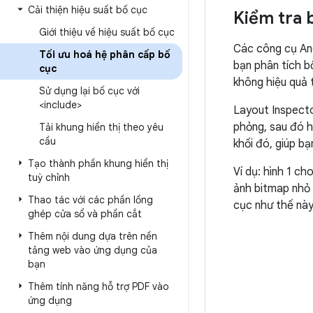
Cải thiện hiệu suất bố cục
Kiểm tra 
Giới thiệu về hiệu suất bố cục
Các công cụ A
Tối ưu hoá hệ phân cấp bố
bạn phân tích b
cục
không hiệu quả 
Sử dụng lại bố cục với
<include>
Layout Inspecto
phỏng, sau đó h
Tải khung hiển thị theo yêu
cầu
khối đó, giúp b
Tạo thành phần khung hiển thị
Ví dụ: hình 1 c
tuỳ chỉnh
ảnh bitmap nhỏ 
Thao tác với các phần lồng
cục như thế này 
ghép cửa sổ và phần cắt
Thêm nội dung dựa trên nền
tảng web vào ứng dụng của
bạn
Thêm tính năng hỗ trợ PDF vào
ứng dụng