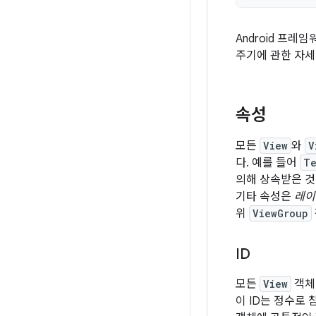
Android 프레
주기에 관한 자세
속성
모든
View
와
V
다. 예를 들어
Te
의해 상속받은 것
기타 속성은
레이
위
ViewGroup
ID
모든
View
객체
이 ID는 정수로