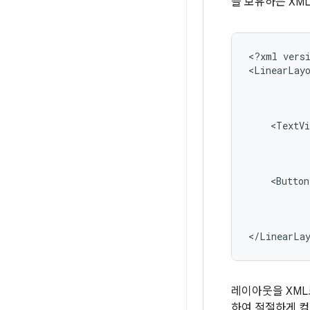
을 보유하는 XM
<?xml
vers
<LinearLay
<TextVi
<Button
</LinearLa
레이아웃을 XML
하여 적절하게 