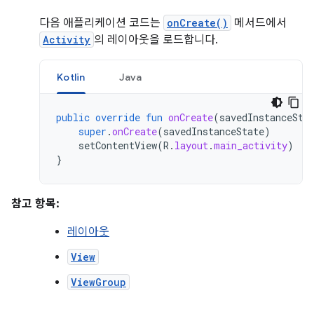
다음 애플리케이션 코드는
onCreate()
메서드에서
Activity
의 레이아웃을 로드합니다.
Kotlin
Java
public
override
fun
onCreate
(
savedInstanceSta
super
.
onCreate
(
savedInstanceState
)
setContentView
(
R
.
layout
.
main_activity
)
}
참고 항목:
레이아웃
View
ViewGroup