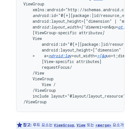
xmlns:android="http://schemas.android.com
andro
id:id="@[+][package:]id/resource
_nam
android:layout_height=["dimension"
|
"mat
andr
oid:layout_width=["dimen
si>on&qu<
ot;
[ViewGroup-specific
attrib
utes]
android:id="@[+][package:]id/resource
android:layout_height=["dimension"
|
>    a<
ndroid:la
y>out_width<
=[&q
uo>t;dim<
[View-specific
attributes]
ViewGroup
View
include
layout="@layout/layout_resource"/

/ViewGroup
참고:
루트 요소는
,
또는
요소가
ViewGroup
View
<merge>