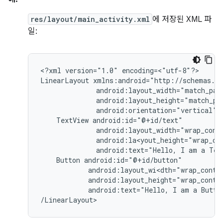
res/layout/main_activity.xml
에 저장된 XML 파
일:
<?xml
version="1.0"
encoding=<"utf-8"?>

LinearLayout
android:orientation="vertical"
TextView
android:text="Hello,
I
am
a
Tex
Button
android:text="Hello,
I
am
a
Butto
/LinearLayout>