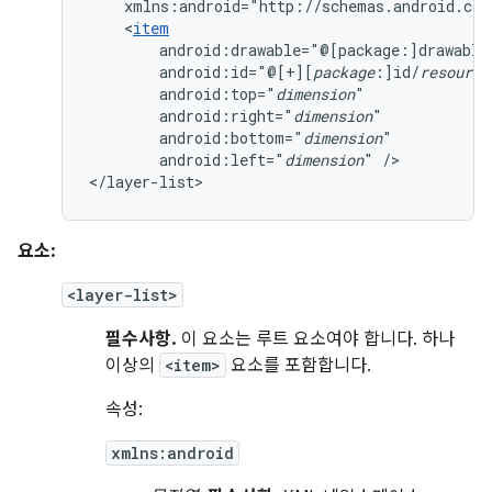
xmlns:android="http://schemas.android.com
<
item
android:drawable="@[package:]drawable
android:id="@[+][
package
:]id/
resource
android:top="
dimension
android:right="
dimension
android:bottom="
dimension
android:left="
dimension
"
/>

</layer-list>
요소:
<layer-list>
필수사항.
이 요소는 루트 요소여야 합니다. 하나
이상의
<item>
요소를 포함합니다.
속성:
xmlns:android