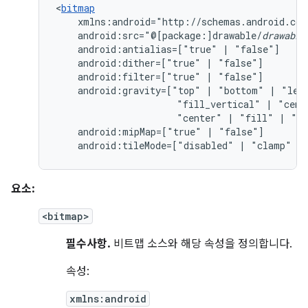
<
bitmap
android:src="@[package:]drawable/
drawable
android:antialias=["true"
|
android:dither=["true"
|
android:filter=["true"
|
android:gravity=["top"
|
"bottom"
|
"lef
"fill_vertical"
|
"cent
"center"
|
"fill"
|
"cl
android:mipMap=["true"
|
android:tileMode=["disabled"
|
"clamp"
|
요소:
<bitmap>
필수사항.
비트맵 소스와 해당 속성을 정의합니다.
속성:
xmlns:android