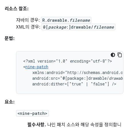
리소스 참조:
자바의 경우:
R.drawable.
filename
XML의 경우:
@[
package
:]drawable/
filename
문법:
<?xml
version="1.0"
encoding="utf-8"?>

<
nine-patch
android:src="@[package:]drawable/
drawable
android:dither=["true"
|
"false"]
/>
요소:
<nine-patch>
필수사항.
나인 패치 소스와 해당 속성을 정의합니