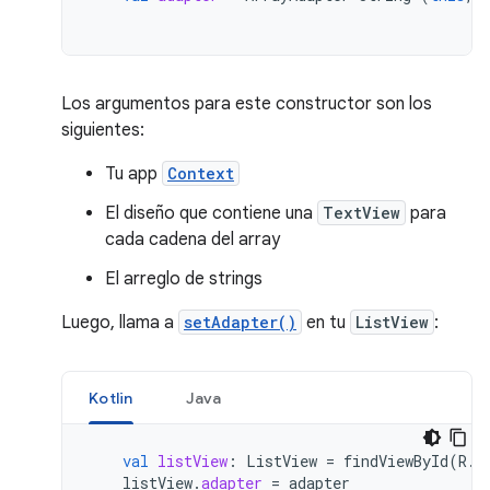
Los argumentos para este constructor son los
siguientes:
Tu app
Context
El diseño que contiene una
TextView
para
cada cadena del array
El arreglo de strings
Luego, llama a
setAdapter()
en tu
ListView
:
Kotlin
Java
val
listView
:
ListView
=
findViewById
(
R
.
i
listView
.
adapter
=
adapter