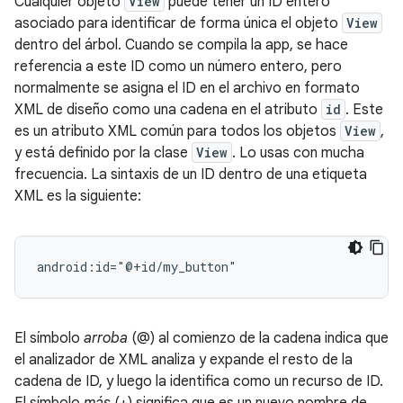
Cualquier objeto
View
puede tener un ID entero
asociado para identificar de forma única el objeto
View
dentro del árbol. Cuando se compila la app, se hace
referencia a este ID como un número entero, pero
normalmente se asigna el ID en el archivo en formato
XML de diseño como una cadena en el atributo
id
. Este
es un atributo XML común para todos los objetos
View
,
y está definido por la clase
View
. Lo usas con mucha
frecuencia. La sintaxis de un ID dentro de una etiqueta
XML es la siguiente:
android:id="@+id/my_button"
El símbolo
arroba
(@) al comienzo de la cadena indica que
el analizador de XML analiza y expande el resto de la
cadena de ID, y luego la identifica como un recurso de ID.