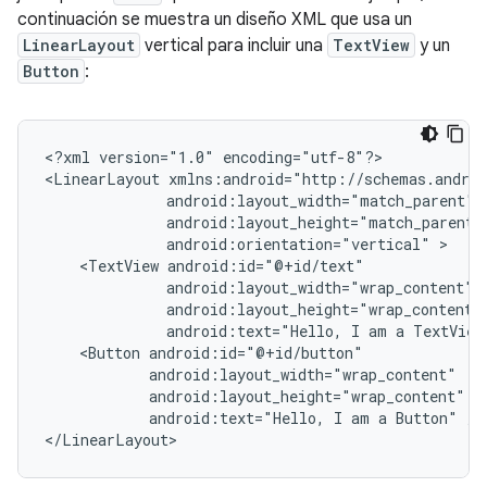
continuación se muestra un diseño XML que usa un
LinearLayout
vertical para incluir una
TextView
y un
Button
:
<?xml
version="1.0"
encoding="utf-8"?>

<LinearLayout
android:orientation="vertical"
<TextView
android:text="Hello,
I
am
a
TextView
<Button
android:text="Hello,
I
am
a
Button"
/>

</LinearLayout>