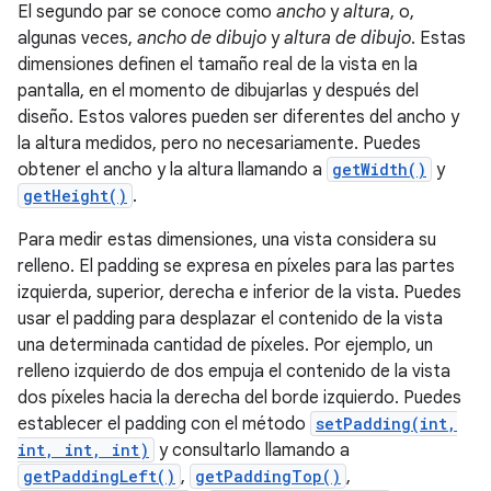
El segundo par se conoce como
ancho
y
altura
, o,
algunas veces,
ancho de dibujo
y
altura de dibujo
. Estas
dimensiones definen el tamaño real de la vista en la
pantalla, en el momento de dibujarlas y después del
diseño. Estos valores pueden ser diferentes del ancho y
la altura medidos, pero no necesariamente. Puedes
obtener el ancho y la altura llamando a
getWidth()
y
getHeight()
.
Para medir estas dimensiones, una vista considera su
relleno. El padding se expresa en píxeles para las partes
izquierda, superior, derecha e inferior de la vista. Puedes
usar el padding para desplazar el contenido de la vista
una determinada cantidad de píxeles. Por ejemplo, un
relleno izquierdo de dos empuja el contenido de la vista
dos píxeles hacia la derecha del borde izquierdo. Puedes
establecer el padding con el método
setPadding(int,
int, int, int)
y consultarlo llamando a
getPaddingLeft()
,
getPaddingTop()
,