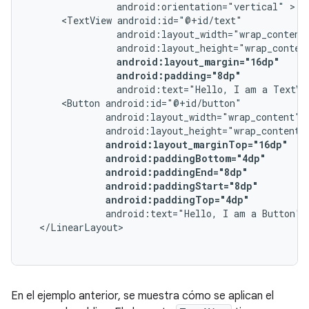
android:orientation="vertical"
<TextView
android:padding="8dp"
android:text="Hello,
I
am
a
TextVi
<Button
android:paddingTop="4dp"
android:text="Hello,
I
am
a
Button"
En el ejemplo anterior, se muestra cómo se aplican el