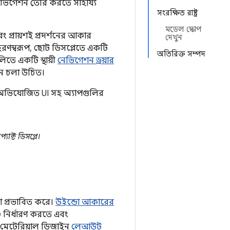
প নেভিগেশন তৈরি করতে সাহায্য
সংরক্ষিত রাষ্ট্র
মডেল স্কোপ
বং প্রায়শই প্রদর্শনের আকার
দেখুন
াহরণস্বরূপ, ছোট ডিসপ্লেতে একটি
অতিরিক্ত সম্পদ
লিতে একটি স্থায়ী
নেভিগেশন ড্রয়ার
নে চলা উচিত।
ল/অভিযোজিত UI সহ অ্যাপগুলির
যাক্ট ডিসপ্লে।
া প্রভাবিত করে।
উইন্ডো আকারের
 নির্ধারণ করতে এবং
। মেটেরিয়াল ডিজাইন
লেআউট