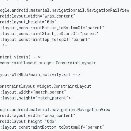
/>

ntent
view(s)
-->

constraintlayout.widget.ConstraintLayout>

ayout-w1240dp/main_activity.xml
-->

:layout_height="match_parent">
