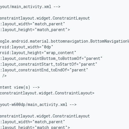
ayout/main_activity.xml
-->

:layout_height="match_parent">

/>

ntent
view(s)
-->

constraintlayout.widget.ConstraintLayout>

ayout-w600dp/main_activity.xml
-->

:layout_height="match_parent">
