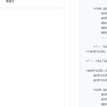
করুন
...
<!--
Co
</androidx.
<!--
res/l
android