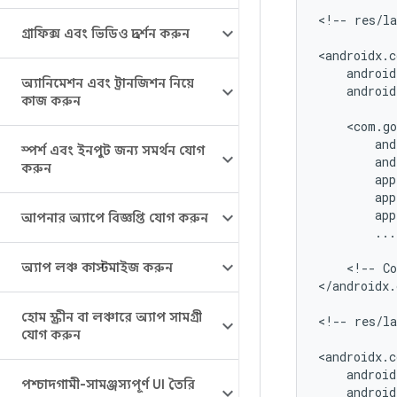
<!--
res/l
গ্রাফিক্স এবং ভিডিও প্রদর্শন করুন
অ্যানিমেশন এবং ট্রানজিশন নিয়ে
android
কাজ করুন
স্পর্শ এবং ইনপুট জন্য সমর্থন যোগ
করুন
আপনার অ্যাপে বিজ্ঞপ্তি যোগ করুন
...
অ্যাপ লঞ্চ কাস্টমাইজ করুন
<!--
Co
</androidx.
হোম স্ক্রীন বা লঞ্চারে অ্যাপ সামগ্রী
<!--
res/l
যোগ করুন
পশ্চাদগামী-সামঞ্জস্যপূর্ণ UI তৈরি
android