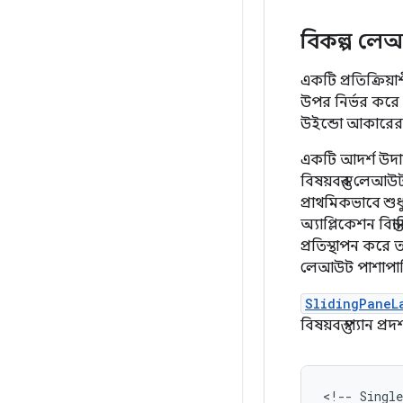
বিকল্প লেআউ
একটি প্রতিক্রি
উপর নির্ভর করে 
উইন্ডো আকারের 
একটি আদর্শ উদ
বিষয়বস্তুর লেআউ
প্রাথমিকভাবে শু
অ্যাপ্লিকেশন বিস্ত
প্রতিস্থাপন করে
লেআউট পাশাপাশি 
SlidingPaneL
বিষয়বস্তু প্যান 
<!--
Single