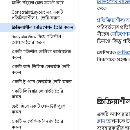
নেভিগেশন নীতিগ
মাল্টি-উইন্ডো মোড সমর্থন করে
করে।
Constraint
Layout সহ একটি
প্রতিক্রিয়াশীল UI তৈরি করুন
প্রতিক্রিয়াশীল
পরিবর্তনের প্রতি
প্রতিক্রিয়াশীল নেভিগেশন তৈরি করুন
নীচের
নেভিগেশন
Recycler
View দিয়ে গতিশীল
ডিসপ্লে-কিন্তু 
তালিকা তৈরি করুন
একটি গতিশীল তালিকা কাস্টমাইজ
জেটপ্যাক
নেভিগ
করুন
বিকাশকে সহজ 
একটি কার্ড-ভিত্তিক লেআউট তৈরি
করুন
একটি টু-প্যান লেআউট তৈরি করুন
একটি লিনিয়ার লেআউট তৈরি
করুন
প্রতিক্রিয়
ডেটা দিয়ে একটি লেআউট পূরণ
করুন
একটি অ্যাপ দ্বা
ক্লাস
আপনাকে উপযু
একটি আপেক্ষিক বিন্যাস তৈরি
করুন
ব্যবহারকারীর জন