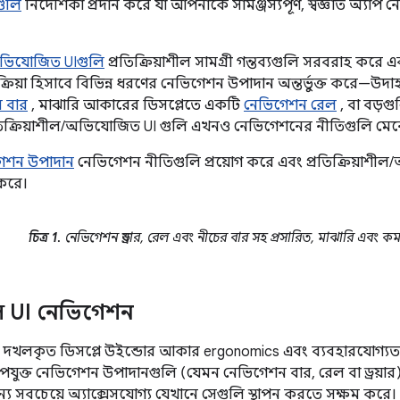
ুলি
নির্দেশিকা প্রদান করে যা আপনাকে সামঞ্জস্যপূর্ণ, স্বজ্ঞাত অ্যা
/অভিযোজিত UIগুলি
প্রতিক্রিয়াশীল সামগ্রী গন্তব্যগুলি সরবরাহ করে এ
ক্রিয়া হিসাবে বিভিন্ন ধরণের নেভিগেশন উপাদান অন্তর্ভুক্ত করে—উদ
 বার
, মাঝারি আকারের ডিসপ্লেতে একটি
নেভিগেশন রেল
, বা বড়গু
প্রতিক্রিয়াশীল/অভিযোজিত UI গুলি এখনও নেভিগেশনের নীতিগুলি মে
েশন উপাদান
নেভিগেশন নীতিগুলি প্রয়োগ করে এবং প্রতিক্রিয়াশী
করে।
চিত্র 1.
নেভিগেশন ড্রয়ার, রেল এবং নীচের বার সহ প্রসারিত, মাঝারি এবং কমপ্
াশীল UI নেভিগেশন
রা দখলকৃত ডিসপ্লে উইন্ডোর আকার ergonomics এবং ব্যবহারযোগ্যত
ক্ত নেভিগেশন উপাদানগুলি (যেমন নেভিগেশন বার, রেল বা ড্রয়ার)
্য সবচেয়ে অ্যাক্সেসযোগ্য যেখানে সেগুলি স্থাপন করতে সক্ষম করে