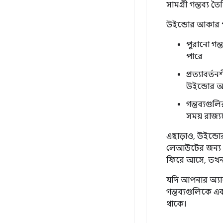
সামগ্রী গন্তব্য 
উইন্ডোর আকার পরিব
পুরানো গন্
পারে
প্রত্যাবর্
উইন্ডোর আ
গন্তব্যগুল
সময় রাজ্
এছাড়াও, উইন্ড
লেআউটের জন্য ফো
ফিরে আসে, তখন 
যদি আপনার অ্যাপ
গন্তব্যগুলিকে এ
থাকে।